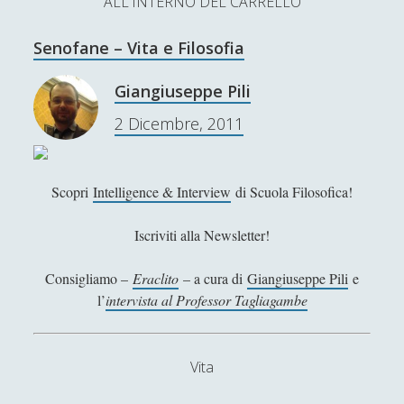
ALL'INTERNO DEL CARRELLO
L’Ultimo Scacco – Concorso Letterario
Senofane – Vita e Filosofia
Contatti & Collabora!
CERCA
La nostra storia
Giangiuseppe Pili
S
2 Dicembre, 2011
e
t
f
y
a
r
w
a
o
c
Scopri
Intelligence & Interview
di Scuola Filosofica!
SUPPORT US
i
c
u
h
Iscriviti alla Newsletter!
t
e
t
Se apprezzi il nostro lavoro, puoi effettuare una
donazione tramite PayPal!
t
b
u
Consigliamo –
Eraclito
– a cura di
Giangiuseppe Pili
e
l’
intervista al Professor Tagliagambe
e
o
b
r
o
e
Contenuti
Vita
k