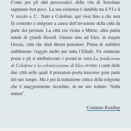
Come per gli altri presocratici, della vita di Senofane
Antologia
(4)
►
sappiamo ben poco. La sua esistenza è databile tra il VI e il
Filosofia
(799)
►
V secolo a. C.. Nato a Colofone, qui visse fino a che non
fu costretto a emigrare a causa dell’invasione della città da
Saggi
(72)
►
parte dei persiani. La città era vicina a Mileto, altra patria
Scienza
(84)
►
natale di grandi filosofi. Giunse sino ad Elea, in magna
Grecia, città che darà illustri pensatori. Prima di stabilirsi
Storia
(144)
►
stabilmente viaggiò molto per tutta l’Ellade. Fu eminente
poeta e gli si attribuiscono i poemi in versi
La fondazione
Libri Recensiti
(441)
►
di Colofone
e
la colonizzazione di Elea
ovvero i canti delle
Random
(28)
►
due città nelle quali il pensatore-poeta trascorse gran parte
del suo tempo. Ma è per la trattazione critica della religione
Ironia
(7)
►
che è maggiormente ricordato, in un suo trattato “Sulla
Un Po’ Di Narrativa
(7)
►
natura”.
Attualità
(12)
►
Continue Reading
S
Azione Filosofica
(4)
►
e
n
Cinema e Serie
(15)
►
o