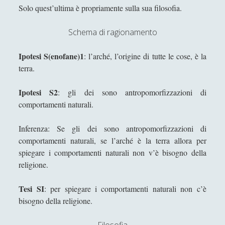
periodo tardo antico
Solo quest’ultima è propriamente sulla sua filosofia.
Eros: Il Demone Mediatore tra Divino e
Schema di ragionamento
Umano - Erotica, Giustizia e Passioni in
Platone
Ipotesi S(enofane)1
: l’arché, l’origine di tutte le cose, è la
Gemino di Rodi e il suo posto nella storia
terra.
della filosofia della scienza
Ipotesi S2
: gli dei sono antropomorfizzazioni di
Gorgia - Vita e opere
comportamenti naturali.
Il Demiurgo di Platone ha l'Idea di Artisticità
sui numeri idealmente contratti
Inferenza: Se gli dei sono antropomorfizzazioni di
L'arte della guerra di Publio Flavio Vegezio
comportamenti naturali, se l’arché è la terra allora per
Renato - Considerazioni analitiche e
spiegare i comportamenti naturali non v’è bisogno della
metastoriche
religione.
Le confessioni e La città di Dio di Agostino
Tesi SI
: per spiegare i comportamenti naturali non c’è
Leucippo - Vita e opere
bisogno della religione.
Lucrezio - Vita e Opere