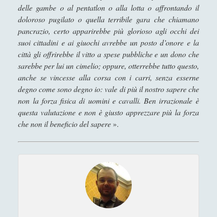
delle gambe o al pentatlon o alla lotta o affrontando il
Azione Filosofica
(4)
►
doloroso pugilato o quella terribile gara che chiamano
pancrazio, certo apparirebbe più glorioso agli occhi dei
Cinema e Serie
(15)
►
suoi cittadini e ai giuochi avrebbe un posto d’onore e la
Collana di Scuola Filosofica
(13)
►
città gli offrirebbe il vitto a spese pubbliche e un dono che
sarebbe per lui un cimelio; oppure, otterrebbe tutto questo,
Didattica
(7)
►
anche se vincesse alla corsa con i carri, senza esserne
Economia
(9)
►
degno come sono degno io: vale di più il nostro sapere che
non la forza fisica di uomini e cavalli. Ben irrazionale è
Filologia
(4)
►
questa valutazione e non è giusto apprezzare più la forza
che non il beneficio del sapere
».
Geopolitica
(11)
►
I percorsi di SF2.0
(7)
►
In edicola
(1)
►
Interviste
(70)
►
Itinerari
(14)
►
Musica
(14)
►