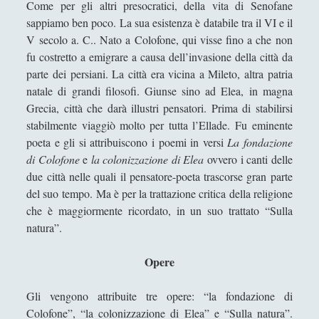
Come per gli altri presocratici, della vita di Senofane
Antologia
(4)
►
sappiamo ben poco. La sua esistenza è databile tra il VI e il
Filosofia
(799)
▼
V secolo a. C.. Nato a Colofone, qui visse fino a che non
fu costretto a emigrare a causa dell’invasione della città da
Filosofia Antica
(33)
▼
parte dei persiani. La città era vicina a Mileto, altra patria
Anassagora - Vita e Opere
natale di grandi filosofi. Giunse sino ad Elea, in magna
Grecia, città che darà illustri pensatori. Prima di stabilirsi
Anassimandro - Vita e opere
stabilmente viaggiò molto per tutta l’Ellade. Fu eminente
Anassimene - Vita e opere
poeta e gli si attribuiscono i poemi in versi
La fondazione
di Colofone
e
la colonizzazione di Elea
ovvero i canti delle
Aristotele - Vita e opere
due città nelle quali il pensatore-poeta trascorse gran parte
Democrito - Vita e opere
del suo tempo. Ma è per la trattazione critica della religione
che è maggiormente ricordato, in un suo trattato “Sulla
Empedocle - Vita e opere
natura”.
Epicuro - Vita e opere
Opere
Epitteto - Vita e Opere
Eraclito - Vita e opere
Gli vengono attribuite tre opere: “la fondazione di
Eresie cristiane e scuole di pensiero in
Colofone”, “la colonizzazione di Elea” e “Sulla natura”.