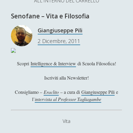
ALL'INTERNO DEL CARRELLO
L’Ultimo Scacco – Concorso Letterario
Senofane – Vita e Filosofia
Contatti & Collabora!
CERCA
La nostra storia
Giangiuseppe Pili
S
2 Dicembre, 2011
e
t
f
y
a
r
w
a
o
c
Scopri
Intelligence & Interview
di Scuola Filosofica!
SUPPORT US
i
c
u
h
Iscriviti alla Newsletter!
t
e
t
Se apprezzi il nostro lavoro, puoi effettuare una
donazione tramite PayPal!
t
b
u
Consigliamo –
Eraclito
– a cura di
Giangiuseppe Pili
e
l’
intervista al Professor Tagliagambe
e
o
b
r
o
e
Contenuti
Vita
k