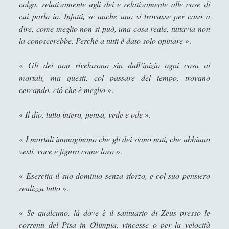
colga, relativamente agli dei e relativamente alle cose di
cui parlo io. Infatti, se anche uno si trovasse per caso a
[Recensione] Antonio Rinaldis - Nuove lezioni di
dire, come meglio non si può, una cosa reale, tuttavia non
filosofia. I temi fondamentali del pensiero umano
(Diarkos, 2025)
la conoscerebbe. Perché a tutti è dato solo opinare
».
[Recensione] Pasquale Vitale – Filosofia Medievale
«
Gli dei non rivelarono sin dall’inizio ogni cosa ai
(Diarkos 2023)
mortali, ma questi, col passare del tempo, trovano
Saggi
(72)
►
cercando, ciò che è meglio
».
Scienza
(84)
►
«
Il dio, tutto intero, pensa, vede e ode
».
Storia
(144)
►
«
I mortali immaginano che gli dei siano nati, che abbiano
Libri Recensiti
(441)
►
vesti, voce e figura come loro
».
Random
(28)
►
«
Esercita il suo dominio senza sforzo, e col suo pensiero
Ironia
(7)
►
realizza tutto
».
Un Po’ Di Narrativa
(7)
►
«
Se qualcuno, là dove è il santuario di Zeus presso le
Attualità
(12)
correnti del Pisa in Olimpia, vincesse o per la velocità
►