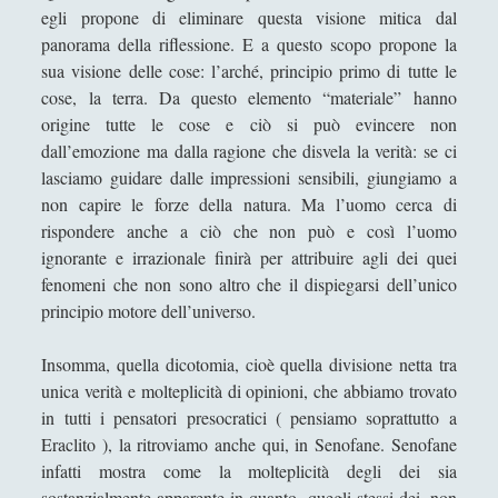
Angela Luverà Rattray e l'arte al processo "archeo-
egli propone di eliminare questa visione mitica dal
botanico"
panorama della riflessione. E a questo scopo propone la
sua visione delle cose: l’arché, principio primo di tutte le
Considerazioni diverse sulla presenza di Dio
cose, la terra. Da questo elemento “materiale” hanno
Contro certi ismi…
origine tutte le cose e ciò si può evincere non
dall’emozione ma dalla ragione che disvela la verità: se ci
Desiderio e Contrappunto: la Psicoanalisi come
lasciamo guidare dalle impressioni sensibili, giungiamo a
Filosofia del Tempo Interiore
non capire le forze della natura. Ma l’uomo cerca di
Dire, fare e baciare dalla terra madre alla ruggine
rispondere anche a ciò che non può e così l’uomo
spettrale
ignorante e irrazionale finirà per attribuire agli dei quei
Espellere l'indicibile: una lettura filosofica tra
fenomeni che non sono altro che il dispiegarsi dell’unico
psicoanalisi e dialettica
principio motore dell’universo.
Il Demiurgo di Platone ha l'Idea di Artisticità sui
Insomma, quella dicotomia, cioè quella divisione netta tra
numeri idealmente contratti
unica verità e molteplicità di opinioni, che abbiamo trovato
Il sospetto per gli "starnuti" della steppa
in tutti i pensatori presocratici ( pensiamo soprattutto a
Eraclito ), la ritroviamo anche qui, in Senofane. Senofane
IL TRIANGOLO DELLE OPPPOSIZIONI: UN
infatti mostra come la molteplicità degli dei sia
MODELLO ERMENEUTICO
sostanzialmente apparente in quanto, quegli stessi dei, non