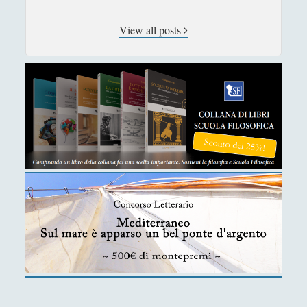
Andrea Bardazzi
View all posts
Andrea Corona
Andrea Mereu
Andrea Zeppi
Brad Smith
Chiara Cozzi
Cosimo Meneguzzo
Daniele Barni
Danilo Mallò
Dario Maestripieri
Emanuele Franz
Enrico Pili