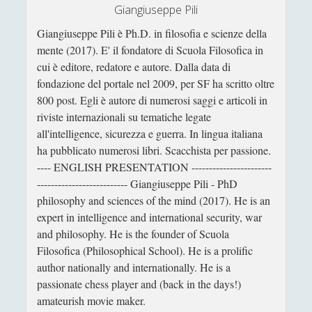
Giangiuseppe Pili
Scacchi
(42)
►
Giangiuseppe Pili è Ph.D. in filosofia e scienze della
mente (2017). E' il fondatore di Scuola Filosofica in
Scoutismo
(1)
►
cui è editore, redatore e autore. Dalla data di
Segnalazioni
(223)
►
fondazione del portale nel 2009, per SF ha scritto oltre
800 post. Egli è autore di numerosi saggi e articoli in
Sicurezza e Relazioni Internazionali
(14)
►
riviste internazionali su tematiche legate
Storia della Letteratura
(160)
►
all'intelligence, sicurezza e guerra. In lingua italiana
ha pubblicato numerosi libri. Scacchista per passione.
Utilità
(12)
►
---- ENGLISH PRESENTATION -----------------------
-------------------------- Giangiuseppe Pili - PhD
Venere in Cornice
(44)
►
philosophy and sciences of the mind (2017). He is an
expert in intelligence and international security, war
ARTICOLI PER AUTORE
and philosophy. He is the founder of Scuola
Filosofica (Philosophical School). He is a prolific
Alberto Labellarte
author nationally and internationally. He is a
passionate chess player and (back in the days!)
Alessandro Giorgi
amateurish movie maker.
Alice Manzoni