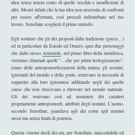
idea senza tenere conto di quelle vecchie e insufficienti di
Sun Tzu: uno studio sull'arte della guerra
altri. Mostri infatti che la tua idea non necessita di confronti
Talete - Vita e Opere
per essere affermata, così procedi indisturbato nel tuo
lavoro. Senofane sceglierà il primo metodo.
Zenone di Elea - Vita e opere
Filosofia Medioevale
(12)
►
Egli sostiene che gli dei proposti dalla tradizione (greca…)
ed in particolare da Esiodo ed Omero, quei due personaggi
Filosofia Moderna
(54)
►
che dallo stesso
Aristotele
, nel primo libro della metafisica,
Filosofia Romantica
(6)
►
verranno chiamati quelli “…che per primi teologizzarono”,
erano delle antropomorfizzazioni della natura: gli uomini,
Filosofia Contemporanea
(86)
►
ignoranti del mondo e della gente, sentivano la necessità di
I Grandi Temi della Filosofia
(523)
►
sopperire alla loro ignoranza additando negli dei quelle
cause che non riuscivano a ritrovare nel mondo naturale.
Corsi Di Filosofia
(10)
►
Gli dei venivano così ad assumere dei caratteri
propriamente antropomorfi, attributi degli uomini. L’uomo,
Spiegazioni per una Filosofia più Easy!
(40)
►
secondo Senofane, guardava agli dei come agli uomini
Filosofia Applicata
(72)
►
stessi ma senza limiti di potenza.
Filosofia Orientale
(47)
►
Questa visione degli dei era, per Senofane, inaccettabile ed