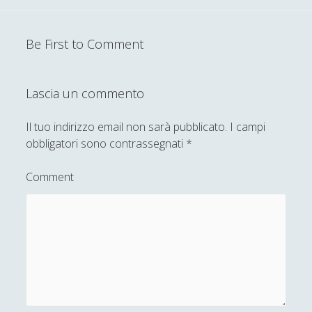
Laura Baire
Linda Savelli
Be First to Comment
Massimo Fabi
Matteo Bucalossi
Lascia un commento
Michele Diodati
Il tuo indirizzo email non sarà pubblicato.
I campi
Paolo Ceola
obbligatori sono contrassegnati
*
Paolo Meneghetti
Comment
Redazione
Robert Paul Wolff
Rudy Gallerani
Sonia Cosio
Salvatore Magra
Sergio Pampanini