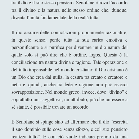
tra il dio e il suo stesso pensiero. Senofane ritrova l’accordo
monumentalità della filosofia
tra il divino e la natura nello stesso ordine che, dunque,
La poetica della musica di Igor Stravinskij
diventa l’unità fondamentale della realtà tutta.
La risorsa di Dio, la Madonna, nell'opera di
conversione del Cristianesimo l "Incredulità di San
Il dio assume delle connotazioni propriamente razionali e,
Tommaso" di Caravaggio
in questo senso, perde tutta la sua carica emotiva e
personificante e si purifica per diventare un dio-natura del
La scultura è una fiamma all'esistenzialismo con
quale solo si può dire che è ordine, logos. Questa è la
la febbre
conciliazione tra natura divina e ragione. Tale operazione è
La tecnica dodecafonica e la querelle sul "Doctor
del tutto impensabile nel mondo cristiano: il Dio cristiano è
Faustus" di Thomas Mann
un Dio che crea dal nulla; la cesura tra creato e creatore è
netta e, quindi, anche tra fede e ragione non può esserci
La trasparenza della plastica che sublima la
sovrapposizione. Nel mondo greco, invece, dove “divino” è
"macchia d'olio" sul potere
soprattutto un –aggettivo-, un attributo, più che un-essere a
Paolo Villaggio come Filosofo della Postmodernità
sé stante, è possibile trovare un accordo.
Pedagogia Sociale – Integrazione di Giochi e
E Senofane si spinge sino ad affermare che il dio “esercita
Interazione Sociale nel Processo di
Apprendimento
il suo dominio sulle cose senza sforzo, e col suo pensiero
realizza tutto”. E con ciò vuole indicare proprio da una