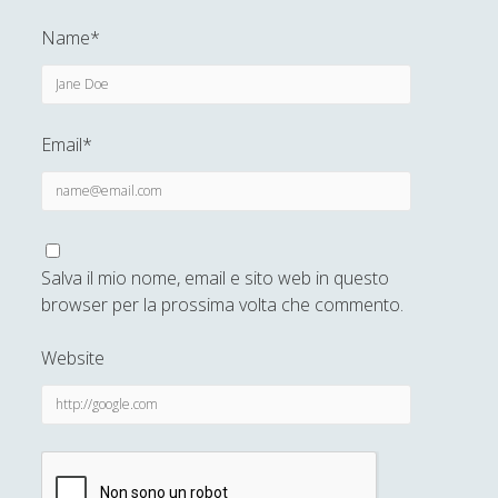
Simone Di Massa
Name*
Stefano Bernini
Stefano Sabatini
Tullio Aebischer
Email*
Umberto Rossolini
Valeria Franco
Valerio Stagno
Salva il mio nome, email e sito web in questo
Wolfgang Francesco Pili
browser per la prossima volta che commento.
Website