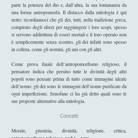
Riflessioni filosofiche sul cinema di guerra - Capire
parte la potenza del dio e, dall’altra, la sua lontananza da
la guerra attraverso il cinema
una forma antropomorfa. Il distacco dalla mitologia è qui
Riproducendo la contaminazione che si purifica
netto: ricordiamoci che gli dei, tutti, nella tradizione greca,
per rispecchiamento
compiono degli sforzi per raggiungere i loro scopi, spesso
si servono addirittura di esseri mortali e il loro operato non
Roland Barthes e la moda che atrofizza ogni
è semplicemente senza scontro, gli dei infatti sono spesso
variazione di stile (dal sigillo del "gangster" al
in collera, come gli uomini, gli uni con gli altri.
nomignolo del ciclista)
Scrivere di filosofia - Letteratura e filosofia a
Come prova finale dell’antropomorfismo religioso, il
confronto
pensatore indica che persino tutte le divinità degli altri
popoli sono pensate prima di tutto come immagine ideale
Storie del Novecento - Il mondo diviso tra destra
dell’uomo: gli dei sono le immagini dell’uomo purificate da
e sinistra
ogni imperfezione. Senofane ci ha già detto quali sono le
Studiare filosofia all'Università?
sue proposte alternative alla mitologia.
Un gioco editoriale di Jean-Paul Sartre: la finzione
filologica de ‘La Nausea’
Concetti
Un tappeto volante alla stireria del respiro, se il
Morale, giustizia, divinità, religione, critica,
ventaglio rinfresca di sciami
antropomorfismo religioso, arché = terra.