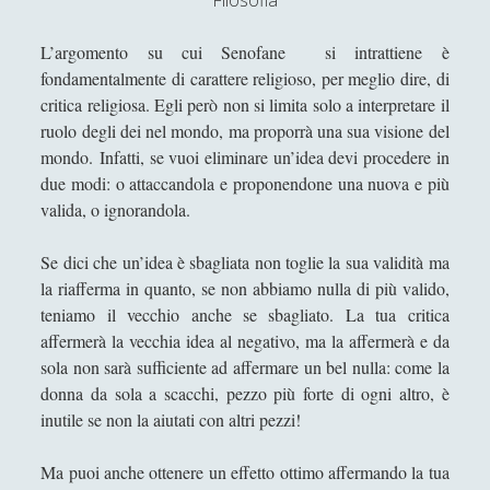
Filosofia
L’apogeo della cultura cristiana: la patristica
L’argomento su cui Senofane si intrattiene è
Marco Tullio Cicerone - Vita e opere
fondamentalmente di carattere religioso, per meglio dire, di
Melisso - Vita e opere
critica religiosa. Egli però non si limita solo a interpretare il
ruolo degli dei nel mondo, ma proporrà una sua visione del
Paradoxes of Skepticism
mondo. Infatti, se vuoi eliminare un’idea devi procedere in
Parmenide - Vita e opere
due modi: o attaccandola e proponendone una nuova e più
valida, o ignorandola.
Pitagora - Vita e opere
Plato and Analytic Epistemology. Has Plato
Se dici che un’idea è sbagliata non toglie la sua validità ma
Been Set Aside?
la riafferma in quanto, se non abbiamo nulla di più valido,
Platone
teniamo il vecchio anche se sbagliato. La tua critica
affermerà la vecchia idea al negativo, ma la affermerà e da
Protagora - Vita e Opere
sola non sarà sufficiente ad affermare un bel nulla: come la
Seneca - Vita e opere
donna da sola a scacchi, pezzo più forte di ogni altro, è
inutile se non la aiutati con altri pezzi!
Senofane - Vita e Filosofia
Socrate - Vita e pensiero
Ma puoi anche ottenere un effetto ottimo affermando la tua