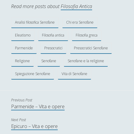
Federica Mazzocchini
Read more posts about
Filosofia Antica
Francesco Margoni
Francesco Marigo
Analisi filosofica Senofane
Chi era Senofane
Gaetano Barbella
Eleatismo
Filosofia antica
Filosofia greca
Giacomo Carrus
Parmenide
Presocratici
Presocratici Senofane
Giada Salvati
Religione
Senofane
Senofane e la religione
Giangiuseppe Pili
Spiegazione Senofane
Vita di Senofane
Giorgio Della Rocca
Giovanni Ingrosso
Giuseppe Cacciatore
Previous Post
Giuseppe Ragunì
Parmenide – Vita e opere
Guido Del Santo
Next Post
Epicuro – Vita e opere
Ivano E. Pollini