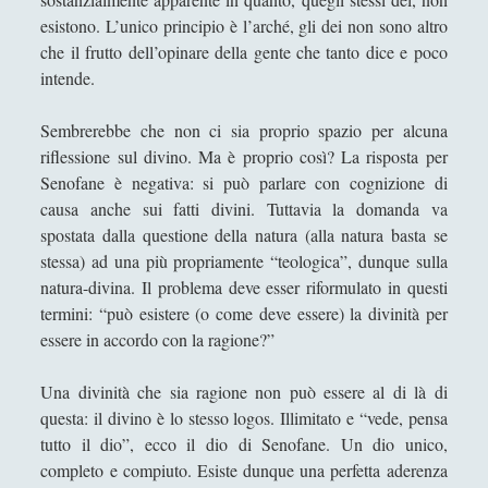
Il «Giano Bifronte» Salvator Mundi di Leonardo da
esistono. L’unico principio è l’arché, gli dei non sono altro
Vinci in terra straniera
che il frutto dell’opinare della gente che tanto dice e poco
intende.
L'amicizia dell'acqua verso la "clessidra" della luce
L'estetica del Monte Vulture fra l'immaginazione
Sembrerebbe che non ci sia proprio spazio per alcuna
materiale e la natura morta
riflessione sul divino. Ma è proprio così? La risposta per
L'Impresa Umana
Senofane è negativa: si può parlare con cognizione di
causa anche sui fatti divini. Tuttavia la domanda va
L'incoronazione della Vergine di Alessandro
spostata dalla questione della natura (alla natura basta se
Bonvicini in una visione alchemica
stessa) ad una più propriamente “teologica”, dunque sulla
La Costituzione estetica al genitivo impolitico d'un
natura-divina. Il problema deve esser riformulato in questi
Potremmo
termini: “può esistere (o come deve essere) la divinità per
essere in accordo con la ragione?”
La crisi dei linguaggi artistici
La filosofia e il linguaggio politico cinese. La
Una divinità che sia ragione non può essere al di là di
riscoperta di Confucio e i limiti filosofici della
questa: il divino è lo stesso logos. Illimitato e “vede, pensa
nostra comprensione della Cina [3/3]
tutto il dio”, ecco il dio di Senofane. Un dio unico,
completo e compiuto. Esiste dunque una perfetta aderenza
La macellazione dell'arte che "maschera" la