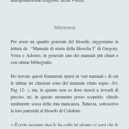
Un velo, occhi, mento, un vestito, mani, vivi in
eterno per virtù della croce della sezione aurea,
tutto questo è la Gioconda di Leonardo
Riferimenti
Una "sete di successo" per il piccione... lavatore
Una dimora fenomenologica senza la prominenza
Per avere un quadro generale del filosofo, suggeriamo la
dell'idealismo
lettura de “Manuale di storia della filosofia I” di Gregory,
Verra e Adorno, in generale uno dei manuali più chiari e
VENERE IN CORNICE - Il treno della chiocciola che
"sbuffa" dall'oro / The train of a snail which "puffs"
con ottime bibliografie.
from the gold
Ho trovato questi frammenti sparsi in vari manuali ( di cui
VENERE IN CORNICE - La colonna si gonfia
le ultime tre citazioni sono del manuale citato sopra –Ivi.
d'acqua al tempo d'una fontana volante / The
Pag 12- ), ma, in quanto non so dove riuscii a trovarli di
column swells with water at the time of a flying
preciso, né, in questo momento posso scoprirlo, chiedo
fountain
umilmente scusa della mia mancanza. Tuttavia, sottoscrivo
VENERE IN CORNICE - Le bollicine viola sulla pelle
la loro paternità al filosofo di Colofone.
d'un atomo che fa danzare la sera / The violet
bubbles on the skin of an atom which allows the
«
Il certo nessuno mai lo ha colto né alcuno ci sarà che lo
evening to dance