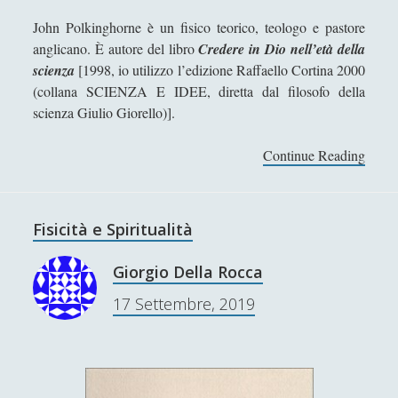
Gaetano Barbella
John Polkinghorne è un fisico teorico, teologo e pastore
anglicano. È autore del libro
Credere in Dio nell’età della
Giacomo Carrus
scienza
[1998, io utilizzo l’edizione Raffaello Cortina 2000
Giada Salvati
(collana SCIENZA E IDEE, diretta dal filosofo della
Giangiuseppe Pili
scienza Giulio Giorello)].
Giorgio Della Rocca
Continue Reading
P
Giovanni Ingrosso
e
r
Giuseppe Cacciatore
u
Fisicità e Spiritualità
Giuseppe Ragunì
n
a
Guido Del Santo
Giorgio Della Rocca
f
Ivano E. Pollini
17 Settembre, 2019
e
d
Laura Baire
e
Linda Savelli
r
e
Massimo Fabi