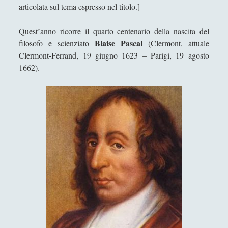
Antologia
(4)
►
articolata sul tema espresso nel titolo.]
Filosofia
(799)
►
Quest’anno ricorre il quarto centenario della nascita del
Blaise Pascal
filosofo e scienziato
(Clermont, attuale
Saggi
(72)
►
Clermont-Ferrand, 19 giugno 1623 – Parigi, 19 agosto
Scienza
(84)
►
1662).
Storia
(144)
►
Libri Recensiti
(441)
►
Random
(28)
►
Ironia
(7)
►
Un Po’ Di Narrativa
(7)
►
Attualità
(12)
►
Azione Filosofica
(4)
►
Cinema e Serie
(15)
►