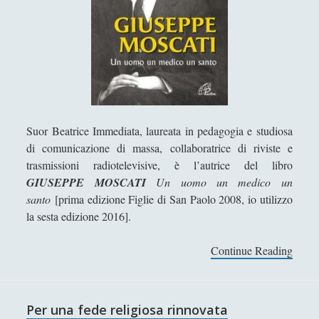
u
Segnalazioni
(223)
►
o
Sicurezza e Relazioni Internazionali
(14)
►
)
D
Storia della Letteratura
(160)
►
i
o
Utilità
(12)
►
Venere in Cornice
(44)
►
Suor Beatrice Immediata, laureata in pedagogia e studiosa
di comunicazione di massa, collaboratrice di riviste e
trasmissioni radiotelevisive, è l’autrice del libro
ARTICOLI PER AUTORE
GIUSEPPE MOSCATI
Un uomo un medico un
santo
[prima edizione Figlie di San Paolo 2008, io utilizzo
Alberto Labellarte
la sesta edizione 2016].
Alessandro Giorgi
Continue Reading
F
Alice Manzoni
e
Andrea Bardazzi
d
e
Andrea Corona
Per una fede religiosa rinnovata
,