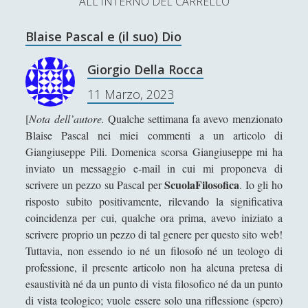
ALL'INTERNO DEL CARRELLO
L’Ultimo Scacco – Concorso Letterario
Blaise Pascal e (il suo) Dio
Contatti & Collabora!
CERCA
La nostra storia
Giorgio Della Rocca
S
11 Marzo, 2023
e
t
f
y
a
[
Nota dell’autore
.
Qualche settimana fa avevo menzionato
r
w
a
o
Blaise Pascal nei miei commenti a un articolo di
c
Giangiuseppe Pili. Domenica scorsa Giangiuseppe mi ha
SUPPORT US
i
c
u
h
inviato un messaggio e-mail in cui mi proponeva di
t
e
t
ScuolaFilosofica
scrivere un pezzo su Pascal per
. Io gli ho
Se apprezzi il nostro lavoro, puoi effettuare una
risposto subito positivamente, rilevando la significativa
donazione tramite PayPal!
t
b
u
coincidenza per cui, qualche ora prima, avevo iniziato a
e
o
b
scrivere proprio un pezzo di tal genere per questo sito web!
Tuttavia, non essendo io né un filosofo né un teologo di
r
o
e
professione, il presente articolo non ha alcuna pretesa di
Contenuti
k
esaustività né da un punto di vista filosofico né da un punto
di vista teologico; vuole essere solo una riflessione (spero)