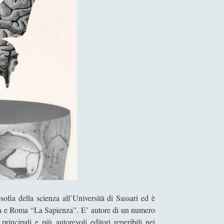
l
v
a
n
o
T
a
g
l
i
a
g
a
m
b
e
s
sofia della scienza all’Università di Sassari ed è
u
, Pisa e Roma “La Sapienza”. E’ autore di un numero
l
 principali e più autorevoli editori reperibili nei