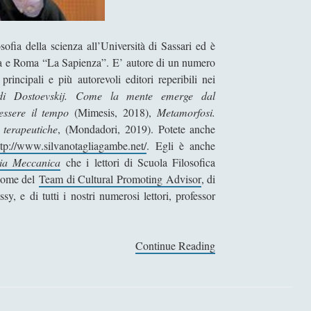
sofia della scienza all’Università di Sassari ed è
, Pisa e Roma “La Sapienza”. E’ autore di un numero
 principali e più autorevoli editori reperibili nei
di Dostoevskij. Come la mente emerge dal
essere il tempo
(Mimesis, 2018),
Metamorfosi.
 terapeutiche
, (Mondadori, 2019). Potete anche
ttp://www.silvanotagliagambe.net/
. Egli è anche
ia Meccanica
che i lettori di Scuola Filosofica
 nome del
Team di Cultural Promoting Advisor
, di
, e di tutti i nostri numerosi lettori, professor
Continue Reading
I
n
t
e