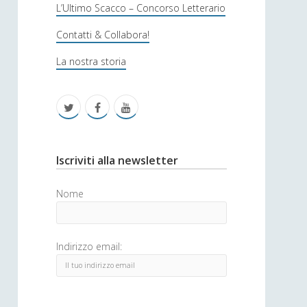
s
L’Ultimo Scacco – Concorso Letterario
o
Contatti & Collabora!
f
La nostra storia
i
c
t
f
y
a
w
a
o
i
c
u
S
Iscriviti alla newsletter
t
e
t
i
Nome
t
b
u
d
e
o
b
e
Indirizzo email:
r
o
e
b
k
a