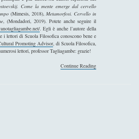
l
stoevskij. Come la mente emerge dal cervello
a
tempo
(Mimesis, 2018),
Metamorfosi. Cervello in
f
he
, (Mondadori, 2019). Potete anche seguire il
i
vanotagliagambe.net/
. Egli è anche l’autore della
l
 i lettori di Scuola Filosofica conoscono bene e
o
ultural Promoting Advisor
, di Scuola Filosofica,
s
numerosi lettori, professor Tagliagambe: grazie!
o
f
Continue Reading
I
i
n
a
t
e
e
l
r
a
v
s
i
c
s
i
t
e
a