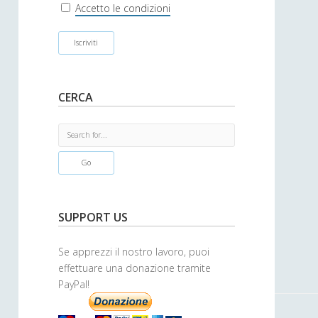
r
Accetto le condizioni
CERCA
S
e
a
r
c
h
SUPPORT US
Se apprezzi il nostro lavoro, puoi
effettuare una donazione tramite
PayPal!