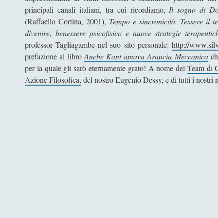
principali canali italiani, tra cui ricordiamo,
Il sogno di Do
(Raffaello Cortina, 2001),
Tempo e sincronicità. Tessere il 
divenire, benessere psicofisico e nuove strategie terapeutic
professor Tagliagambe nel suo sito personale:
http://www.sil
prefazione al libro
Anche Kant amava Arancia Meccanica
che
per la quale gli sarò eternamente grato! A nome del
Team di C
Azione Filosofica,
del nostro Eugenio Dessy, e di tutti i nostri 