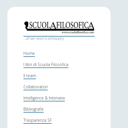
S
c
...all we need is philosophy
u
Home
o
I libri di Scuola Filosofica
l
Il team
a
f
Collaboratori
i
Intelligence & Interview
l
Bibliografie
o
Trasparenza SF