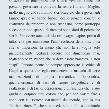
situazione di emergenza che stiamo vivendo, l’idea che
possano governare la polis mi fa venire i brividi. Meglio,
molto meglio che si limitino a criticare ciò che i governanti
fanno, specie se hanno buone idee e progetti concreti e
costruttivi da proporre e non ritengano, come purtroppo
succede troppo spesso, di ritenersi soddisfatti di polemiche
sterili. Per essere autentici filosofi bisogna capire, prima di
tutto, che per mantenere l’autorevolezza della disciplina
che si impersona (a meno che non la si voglia solo
maldestramente recitare) occorre non dimenticare mai,
seguendo Max Weber, che si deve essere “maestri” e non
“capi”. Personalmente ho sempre apprezzato la critica di
Hegel a quella che egli considerava la malattia di certe
manifestazioni di utopia romantica, l’ipocondria,
quell’alternanza di fasi di furore progettuale e di
esaltazione e di fasi di depressione e di rinuncia che, a suo
giudizio, colpisce tutti coloro che, per non volere fare i
conti con la “riottosa estraneità” del mondo, con la sua
“burbera ritrosia”, che si concede solo a chi sa dominarlo