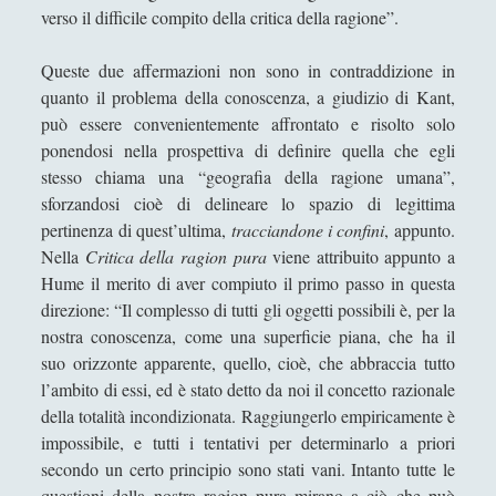
Francesco Marigo
verso il difficile compito della critica della ragione”.
Gaetano Barbella
Queste due affermazioni non sono in contraddizione in
Giacomo Carrus
quanto il problema della conoscenza, a giudizio di Kant,
Giada Salvati
può essere convenientemente affrontato e risolto solo
ponendosi nella prospettiva di definire quella che egli
Giangiuseppe Pili
stesso chiama una “geografia della ragione umana”,
Giorgio Della Rocca
sforzandosi cioè di delineare lo spazio di legittima
pertinenza di quest’ultima,
tracciandone i confini
, appunto.
Giovanni Ingrosso
Nella
Critica della ragion pura
viene attribuito appunto a
Giuseppe Cacciatore
Hume il merito di aver compiuto il primo passo in questa
direzione: “Il complesso di tutti gli oggetti possibili è, per la
Giuseppe Ragunì
nostra conoscenza, come una superficie piana, che ha il
Guido Del Santo
suo orizzonte apparente, quello, cioè, che abbraccia tutto
l’ambito di essi, ed è stato detto da noi il concetto razionale
Ivano E. Pollini
della totalità incondizionata. Raggiungerlo empiricamente è
Laura Baire
impossibile, e tutti i tentativi per determinarlo a priori
secondo un certo principio sono stati vani. Intanto tutte le
Linda Savelli
questioni della nostra ragion pura mirano a ciò che può