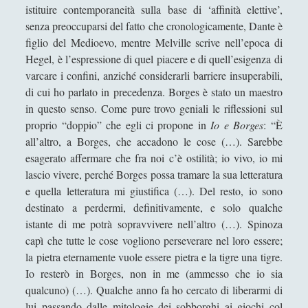
istituire contemporaneità sulla base di ‘affinità elettive’,
senza preoccuparsi del fatto che cronologicamente, Dante è
figlio del Medioevo, mentre Melville scrive nell’epoca di
Hegel, è l’espressione di quel piacere e di quell’esigenza di
varcare i confini, anziché considerarli barriere insuperabili,
di cui ho parlato in precedenza. Borges è stato un maestro
in questo senso. Come pure trovo geniali le riflessioni sul
proprio “doppio” che egli ci propone in
Io e Borges
: “È
all’altro, a Borges, che accadono le cose (…). Sarebbe
esagerato affermare che fra noi c’è ostilità; io vivo, io mi
lascio vivere, perché Borges possa tramare la sua letteratura
e quella letteratura mi giustifica (…). Del resto, io sono
destinato a perdermi, definitivamente, e solo qualche
istante di me potrà sopravvivere nell’altro (…). Spinoza
capì che tutte le cose vogliono perseverare nel loro essere;
la pietra eternamente vuole essere pietra e la tigre una tigre.
Io resterò in Borges, non in me (ammesso che io sia
qualcuno) (…). Qualche anno fa ho cercato di liberarmi di
lui passando dalle mitologie dei sobborghi ai giochi col