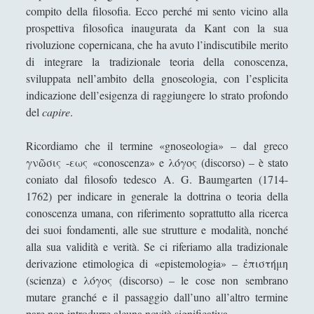
compito della filosofia. Ecco perché mi sento vicino alla
Business Intelligence e scenari internazionali:
prospettiva filosofica inaugurata da Kant con la sua
intervista a Marco Rota.
rivoluzione copernicana, che ha avuto l’indiscutibile merito
Cognizione Quantistica: Intervista a Elio Conte
di integrare la tradizionale teoria della conoscenza,
sviluppata nell’ambito della gnoseologia, con l’esplicita
Discovering together Turi Kumwe Onlus!
indicazione dell’esigenza di raggiungere lo strato profondo
Edifici intelligenti, Smart Cities nell'ambiente Post-
del
capire
.
Covid – Intervista con James Carlini
Ricordiamo che il termine «gnoseologia» – dal greco
Il bambino di Platone - intervista su Abbanews
γνῶσις -εως «conoscenza» e λόγος (discorso) – è stato
Il giudizio morale. Intervista a Luca Surian
coniato dal filosofo tedesco A. G. Baumgarten (1714-
1762) per indicare in generale la dottrina o teoria della
Il pensiero e il suo schermo - Un'intervista a
Giancarlo Chiariglione
conoscenza umana, con riferimento soprattutto alla ricerca
dei suoi fondamenti, alle sue strutture e modalità, nonché
Intelligence buildings and smart cities in a Post-
alla sua validità e verità. Se ci riferiamo alla tradizionale
Covid environment – Interview with James Carlini
derivazione etimologica di «epistemologia» – ἐπιστήμη
Intervista a Claudio Selleri, editore con la casa LE
(scienza) e λόγος (discorso) – le cose non sembrano
DUE TORRI di Bologna
mutare granché e il passaggio dall’uno all’altro termine
pare non introdurre alcuna novità significativa.