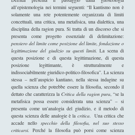
Scoutismo
(1)
►
all’epistemologia nei termini seguenti: “Il kantismo non è
Segnalazioni
(223)
►
solamente una rete potentemente organizzata di limiti
concettuali, una critica, una metafisica, una dialettica, una
Sicurezza e Relazioni Internazionali
(14)
►
disciplina della ragion pura. Si tratta di un discorso che si
presenta come progetto essenziale di delimitazione:
Storia della Letteratura
(160)
►
pensiero del limite come posizione del limite, fondazione o
Utilità
(12)
►
legittimazione del giudizio su questi limiti.
La scena di
questa posizione e di questa legittimazione, di questa
Venere in Cornice
(44)
►
posizione legittimante, è strutturalmente e
indissociabilmente giuridico-politico-filosofica”. La scienza
ARTICOLI PER AUTORE
stessa – nell’auspicio kantiano, nella stessa indagine su
quella scienza che potrebbe essere la filosofia, secondo il
Alberto Labellarte
dettato che caratterizza la
Critica della ragion pura
, “se la
metafisica possa essere considerata una scienza” – si
Alessandro Giorgi
presenta come un’analogia del giudizio, e il metodo di
Alice Manzoni
questa scienza delle analogie è la
critica
. Una critica che
accade nello
specchio della filosofia, nel suo stesso
Andrea Bardazzi
criticarsi.
Perché la filosofia può porsi come scienza
Andrea Corona