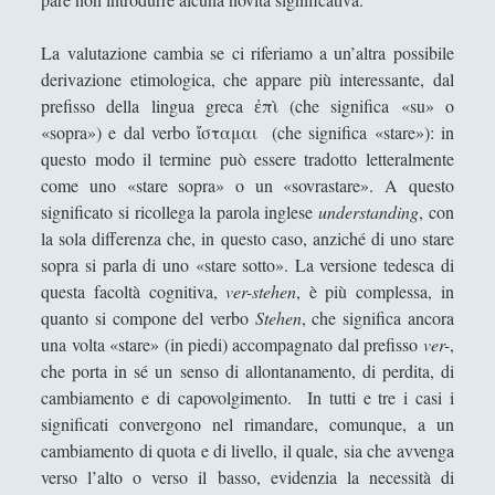
Intervista a Danilo Mallò, scacchista e scrittore
sardo emergente
La valutazione cambia se ci riferiamo a un’altra possibile
Intervista a Francesco Margoni, curatore del
derivazione etimologica, che appare più interessante, dal
volume "Il bambino di Platone"
prefisso della lingua greca ἐπὶ (che significa «su» o
«sopra») e dal verbo ἴσταμαι (che significa «stare»): in
Intervista a Giangiuseppe Pili e Giacomo Carrus
questo modo il termine può essere tradotto letteralmente
sul libro "La guerra fredda"
come uno «stare sopra» o un «sovrastare». A questo
Intervista a Giovanni Feliciani, autore di Vivere al
significato si ricollega la parola inglese
understanding
, con
ritmo della radicalità nella storia
la sola differenza che, in questo caso, anziché di uno stare
Intervista a Robert Paul Wolff - Versione Italiana
sopra si parla di uno «stare sotto». La versione tedesca di
con traduzione del Dr Giangiuseppe Pili
questa facoltà cognitiva,
ver-stehen
, è più complessa, in
quanto si compone del verbo
Stehen
, che significa ancora
Intervista a Volfango Rizzi sulla conferenza di
una volta «stare» (in piedi) accompagnato dal prefisso
ver-
,
scacchi a Voghera il 7 ottobre
che porta in sé un senso di allontanamento, di perdita, di
Intervista ad Alessandro Giorgi - storico militare
cambiamento e di capovolgimento. In tutti e tre i casi i
significati convergono nel rimandare, comunque, a un
Intervista ad Andrea Molinari - Contributor del
cambiamento di quota e di livello, il quale, sia che avvenga
libro "La guerra fredda"
verso l’alto o verso il basso, evidenzia la necessità di
Intervista agli autori di "Perché non mi rispondi?