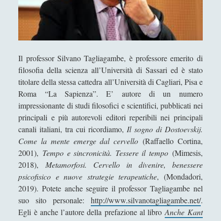
Antologia
(4)
►
Filosofia
(799)
►
Saggi
(72)
►
Il professor Silvano Tagliagambe, è professore emerito di
Scienza
(84)
►
filosofia della scienza all’Università di Sassari ed è stato
Storia
(144)
►
titolare della stessa cattedra all’Università di Cagliari, Pisa e
Roma “La Sapienza”. E’ autore di un numero
Libri Recensiti
(441)
►
impressionante di studi filosofici e scientifici, pubblicati nei
Random
(28)
principali e più autorevoli editori reperibili nei principali
►
canali italiani, tra cui ricordiamo,
Il sogno di Dostoevskij.
Ironia
(7)
►
Come la mente emerge dal cervello
(Raffaello Cortina,
2001),
Tempo e sincronicità. Tessere il tempo
(Mimesis,
Un Po’ Di Narrativa
(7)
►
2018),
Metamorfosi. Cervello in divenire, benessere
Attualità
(12)
►
psicofisico e nuove strategie terapeutiche
, (Mondadori,
2019). Potete anche seguire il professor Tagliagambe nel
Azione Filosofica
(4)
►
suo sito personale:
http://www.silvanotagliagambe.net/
.
Cinema e Serie
(15)
►
Egli è anche l’autore della prefazione al libro
Anche Kant