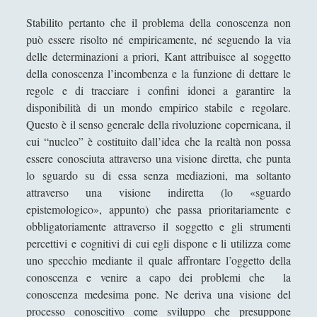
Stefano Sabatini
Stabilito pertanto che il problema della conoscenza non
Tullio Aebischer
può essere risolto né empiricamente, né seguendo la via
delle determinazioni a priori, Kant attribuisce al soggetto
Umberto Rossolini
della conoscenza l’incombenza e la funzione di dettare le
Valeria Franco
regole e di tracciare i confini idonei a garantire la
disponibilità di un mondo empirico stabile e regolare.
Valerio Stagno
Questo è il senso generale della rivoluzione copernicana, il
Wolfgang Francesco Pili
cui “nucleo” è costituito dall’idea che la realtà non possa
essere conosciuta attraverso una visione diretta, che punta
lo sguardo su di essa senza mediazioni, ma soltanto
attraverso una visione indiretta (lo «sguardo
epistemologico», appunto) che passa prioritariamente e
obbligatoriamente attraverso il soggetto e gli strumenti
percettivi e cognitivi di cui egli dispone e li utilizza come
uno specchio mediante il quale affrontare l’oggetto della
conoscenza e venire a capo dei problemi che la
conoscenza medesima pone. Ne deriva una visione del
processo conoscitivo come sviluppo che presuppone