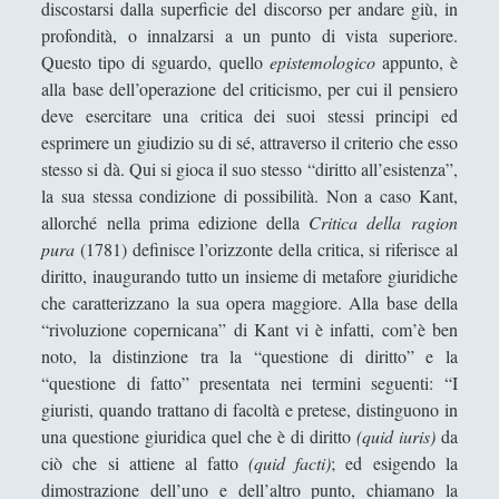
discostarsi dalla superficie del discorso per andare giù, in
Psicologia e psicopatologia dei contatti frequenti
profondità, o innalzarsi a un punto di vista superiore.
con il cellulare”
Questo tipo di sguardo, quello
epistemologico
appunto, è
alla base dell’operazione del criticismo, per cui il pensiero
Intervista al Dott. Giulio Giovanni Sulis,
otorinolaringoiatra e specialista in
deve esercitare una critica dei suoi stessi principi ed
Neuroauricoloterapia
esprimere un giudizio su di sé, attraverso il criterio che esso
stesso si dà. Qui si gioca il suo stesso “diritto all’esistenza”,
Intervista al dr. Vladimiro Giacché - Hegel. La
la sua stessa condizione di possibilità. Non a caso Kant,
dialettica. Introduzione al pensiero hegeliano
allorché nella prima edizione della
Critica della ragion
(Diarkos, 2023)
pura
(1781) definisce l’orizzonte della critica, si riferisce al
Intervista al professor Silvano Tagliagambe sulla
diritto, inaugurando tutto un insieme di metafore giuridiche
filosofia e la scienza - Parte 1
che caratterizzano la sua opera maggiore. Alla base della
“rivoluzione copernicana” di Kant vi è infatti, com’è ben
Intervista al professor Silvano Tagliagambe
noto, la distinzione tra la “questione di diritto” e la
sulla filosofia e la scienza – Parte 2
“questione di fatto” presentata nei termini seguenti: “I
Kambo e Iboga - Intervista all'autore - Giovanni
giuristi, quando trattano di facoltà e pretese, distinguono in
Lattanzi
una questione giuridica quel che è di diritto
(quid iuris)
da
ciò che si attiene al fatto
(quid facti)
; ed esigendo la
Neuroetica. Intervista a Priori e Fumagalli
dimostrazione dell’uno e dell’altro punto, chiamano la