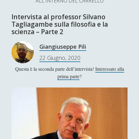
ALL'INTERNO DEL CARRELLO
L’Ultimo Scacco – Concorso Letterario
Intervista al professor Silvano
Contatti & Collabora!
CERCA
Tagliagambe sulla filosofia e la
La nostra storia
scienza – Parte 2
S
e
Giangiuseppe Pili
t
f
y
a
r
22 Giugno, 2020
w
a
o
c
Questa è la seconda parte dell’intervista!
Interessato alla
SUPPORT US
i
c
u
h
prima parte
?
t
e
t
Se apprezzi il nostro lavoro, puoi effettuare una
donazione tramite PayPal!
t
b
u
e
o
b
r
o
e
Contenuti
k