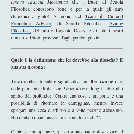
amava Arancia Meccanica
che i lettori di Scuola
Collana di Scuola Filosofica
(13)
►
Filosofica conoscono bene e per la quale gli sarò
eternamente grato! A nome del
Team di Cultural
Didattica
(7)
►
Promoting Advisor
, di Scuola Filosofica,
Azione
Economia
(9)
►
Filosofica,
del nostro Eugenio Dessy, e di tutti i nostri
numerosi lettori, professor Tagliagambe: grazie!
Filologia
(4)
►
Geopolitica
(11)
►
Quale è la definizione che lei darebbe alla filosofia? E
I percorsi di SF2.0
(7)
►
alla sua filosofia?
In edicola
(1)
►
Trovo molto attraente e significativa un’affermazione che,
Interviste
(70)
▼
nelle parti iniziali del suo
Libro Rosso
, Jung fa dire allo
spirito del profondo: “Capire una cosa è un ponte e una
Artificial Intelligence
(1)
►
possibilità di ritornare in carreggiata, mentre invece
Intelligence
(32)
►
spiegare una cosa è arbitrio e a volte persino assassinio.
Hai contato quanti assassini ci sono tra i dotti?”.
Intelligence & Interview – Italian Version
(3)
►
Technology
(3)
►
Capire e non spiegare, questo a mio parere deve essere il