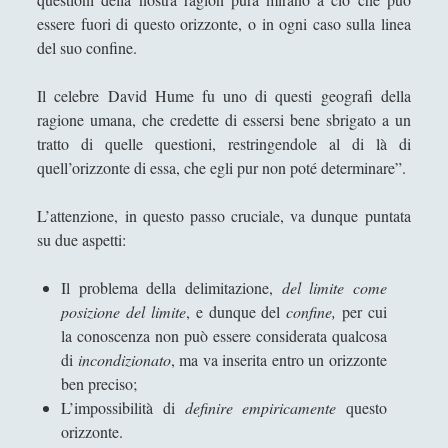
Massimo Fabi
essere fuori di questo orizzonte, o in ogni caso sulla linea
del suo confine.
Matteo Bucalossi
Michele Diodati
Il celebre David Hume fu uno di questi geografi della
Paolo Ceola
ragione umana, che credette di essersi bene sbrigato a un
tratto di quelle questioni, restringendole al di là di
Paolo Meneghetti
quell’orizzonte di essa, che egli pur non poté determinare”.
Redazione
L’attenzione, in questo passo cruciale, va dunque puntata
Robert Paul Wolff
su due aspetti:
Rudy Gallerani
Il problema della delimitazione,
del limite come
Sonia Cosio
posizione del limite
, e dunque del
confine,
per cui
Salvatore Magra
la conoscenza non può essere considerata qualcosa
di
incondizionato
, ma va inserita entro un orizzonte
Sergio Pampanini
ben preciso;
Simone Di Massa
L’impossibilità di
definire empiricamente
questo
orizzonte.
Stefano Bernini