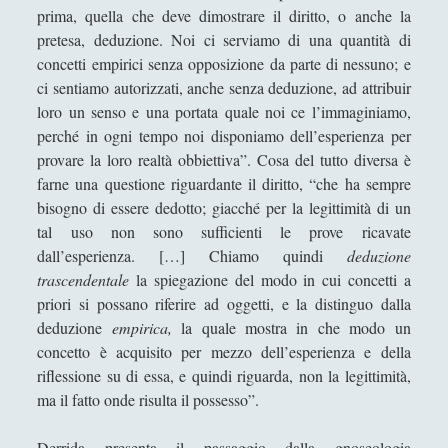
Precognizione e telepatia: Intervista a Patrizio
prima, quella che deve dimostrare il diritto, o anche la
Tressoldi
pretesa, deduzione. Noi ci serviamo di una quantità di
Robert Paul Wolff - An Interview for Scuola
concetti empirici senza opposizione da parte di nessuno; e
Filosofica (Philosophical School)
ci sentiamo autorizzati, anche senza deduzione, ad attribuir
loro un senso e una portata quale noi ce l’immaginiamo,
Studiare filosofia all'Università?
perché in ogni tempo noi disponiamo dell’esperienza per
The Making of Friedrich Nietzsche – An interview
provare la loro realtà obbiettiva”. Cosa del tutto diversa è
with author Daniel Blue
farne una questione riguardante il diritto, “che ha sempre
bisogno di essere dedotto; giacché per la legittimità di un
Tripadvisor: un bel portale, istruzioni per l’uso!
tal uso non sono sufficienti le prove ricavate
Un'intervista per scoprire la Turi Kumwe Onlus!
dall’esperienza. […] Chiamo quindi
deduzione
trascendentale
la spiegazione del modo in cui concetti a
Understanding Critical Thinking with Alexandra
priori si possano riferire ad oggetti, e la distinguo dalla
Luce - Founder of Acuity Development
deduzione
empirica,
la quale mostra in che modo un
Itinerari
(14)
►
concetto è acquisito per mezzo dell’esperienza e della
riflessione su di essa, e quindi riguarda, non la legittimità,
Musica
(14)
►
ma il fatto onde risulta il possesso”.
Scacchi
(42)
►
Derrida presenta il passaggio dalla gnoseologia