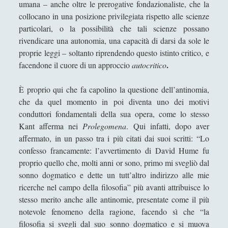
umana – anche oltre le prerogative fondazionaliste, che la
collocano in una posizione privilegiata rispetto alle scienze
Andrea Mereu
particolari, o la possibilità che tali scienze possano
Andrea Zeppi
rivendicare una autonomia, una capacità di darsi da sole le
proprie leggi – soltanto riprendendo questo istinto critico, e
Brad Smith
.
facendone il cuore di un approccio
autocritico
Chiara Cozzi
Cosimo Meneguzzo
È proprio qui che fa capolino la questione dell’antinomia,
che da quel momento in poi diventa uno dei motivi
Daniele Barni
conduttori fondamentali della sua opera, come lo stesso
Danilo Mallò
Kant afferma nei
Prolegomen
a
. Qui infatti, dopo aver
affermato, in un passo tra i più citati dai suoi scritti: “Lo
Dario Maestripieri
confesso francamente: l’avvertimento di David Hume fu
Emanuele Franz
proprio quello che, molti anni or sono, primo mi svegliò dal
sonno dogmatico e dette un tutt’altro indirizzo alle mie
Enrico Pili
ricerche nel campo della filosofia” più avanti attribuisce lo
Federica Mazzocchini
stesso merito anche alle antinomie, presentate come il più
notevole fenomeno della ragione, facendo sì che “la
Francesco Margoni
filosofia si svegli dal suo sonno dogmatico e si muova