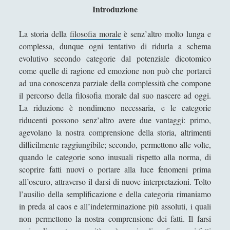
Anselmo d’Aosta - Vita e Opere
Introduzione
Averroè - Vita e Opere
La storia della
filosofia morale
è senz’altro molto lunga e
Avicenna - Vita e Opere
complessa, dunque ogni tentativo di ridurla a schema
evolutivo secondo categorie dal potenziale dicotomico
Bonaventura - Vita e pensiero
come quelle di ragione ed emozione non può che portarci
Dante Alighieri - Vita e pensiero oltre la Divina Commedia
ad una conoscenza parziale della complessità che compone
il percorso della filosofia morale dal suo nascere ad oggi.
Des fames, des dez et de taverne (ms. Paris, BnF, fr.
La riduzione è nondimeno necessaria, e le categorie
25545, f. 4r) – Elementi per una nuova edizione critica
riducenti possono senz’altro avere due vantaggi: primo,
L’apogeo della cultura cristiana: la patristica
agevolano la nostra comprensione della storia, altrimenti
Ruggero Bacone - Vita e Opere
difficilmente raggiungibile; secondo, permettono alle volte,
quando le categorie sono inusuali rispetto alla norma, di
[Recensione] Pasquale Vitale – Filosofia Medievale
scoprire fatti nuovi o portare alla luce fenomeni prima
(Diarkos 2023)
all’oscuro, attraverso il darsi di nuove interpretazioni. Tolto
l’ausilio della semplificazione e della categoria rimaniamo
'; collapsItems['collapsCat-11161:4'] = '
in preda al caos e all’indeterminazione più assoluti, i quali
non permettono la nostra comprensione dei fatti. Il farsi
(2) Il linguaggio della \"Critica della Ragion Pura\" e i suoi