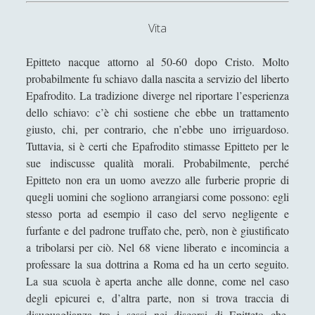
Aristotele - Vita e opere
a
Democrito - Vita e opere
r
Vita
m
Empedocle - Vita e opere
o
Epitteto nacque attorno al 50-60 dopo Cristo. Molto
Epicuro - Vita e opere
n
probabilmente fu schiavo dalla nascita a servizio del liberto
i
Epafrodito. La tradizione diverge nel riportare l’esperienza
Epitteto - Vita e Opere
a
dello schiavo: c’è chi sostiene che ebbe un trattamento
Eraclito - Vita e opere
d
giusto, chi, per contrario, che n’ebbe uno irriguardoso.
e
Tuttavia, si è certi che Epafrodito stimasse Epitteto per le
Eresie cristiane e scuole di pensiero in periodo tardo
l
sue indiscusse qualità morali. Probabilmente, perché
antico
l
Epitteto non era un uomo avezzo alle furberie proprie di
Eros: Il Demone Mediatore tra Divino e Umano - Erotica,
’
quegli uomini che sogliono arrangiarsi come possono: egli
Giustizia e Passioni in Platone
a
stesso porta ad esempio il caso del servo negligente e
n
furfante e del padrone truffato che, però, non è giustificato
Gemino di Rodi e il suo posto nella storia della filosofia
i
a tribolarsi per ciò. Nel 68 viene liberato e incomincia a
della scienza
m
professare la sua dottrina a Roma ed ha un certo seguito.
Gorgia - Vita e opere
a
La sua scuola è aperta anche alle donne, come nel caso
Il Demiurgo di Platone ha l\'Idea di Artisticità sui numeri
degli epicurei e, d’altra parte, non si trova traccia di
idealmente contratti
disuguaglianza tra i sessi nei discorsi di Epitteto che,