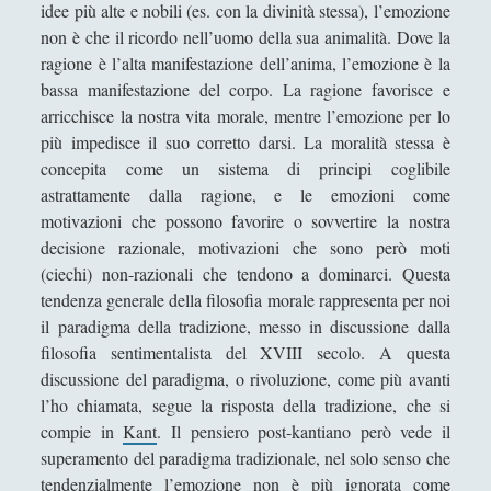
idee più alte e nobili (es. con la divinità stessa), l’emozione
La potenza della ragione secondo Kant
non è che il ricordo nell’uomo della sua animalità. Dove la
ragione è l’alta manifestazione dell’anima, l’emozione è la
'; collapsItems['collapsCat-5894:4'] = '
bassa manifestazione del corpo. La ragione favorisce e
1. Struttura de Per la pace perpetua Un progetto
arricchisce la nostra vita morale, mentre l’emozione per lo
filosofico di Immanuel Kant
più impedisce il suo corretto darsi. La moralità stessa è
2. Per la pace perpetua: articoli preliminari
concepita come un sistema di principi coglibile
astrattamente dalla ragione, e le emozioni come
3. Per la pace perpetua: articoli definitivi
motivazioni che possono favorire o sovvertire la nostra
4. La garanzia della pace perpetua: tre argomenti
decisione razionale, motivazioni che sono però moti
5. Politica e morale: la prospettiva kantiana
(ciechi) non-razionali che tendono a dominarci. Questa
tendenza generale della filosofia morale rappresenta per noi
6. Il ruolo del filosofo all\'interno del progetto della
il paradigma della tradizione, messo in discussione dalla
pace perpetua
filosofia sentimentalista del XVIII secolo. A questa
7. Considerazioni sull\'attualità del progetto di Kant
discussione del paradigma, o rivoluzione, come più avanti
l’ho chiamata, segue la risposta della tradizione, che si
8. Con Kant oltre Kant: perché l\'esportazione della
compie in
Kant
. Il pensiero post-kantiano però vede il
democrazia non si può fondare sull\'idea della pace
superamento del paradigma tradizionale, nel solo senso che
perpetua
tendenzialmente l’emozione non è più ignorata come