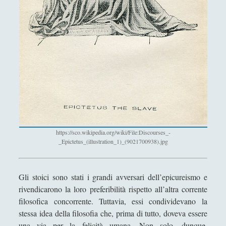
Filosofia
(799)
►
Saggi
(72)
►
Scienza
(84)
►
Storia
(144)
►
Libri Recensiti
(441)
►
Random
(28)
►
Ironia
(7)
►
https://sco.wikipedia.org/wiki/File:Discourses_-
Un Po’ Di Narrativa
(7)
►
_Epictetus_(illustration_1)_(9021700938).jpg
Attualità
(12)
►
Gli stoici sono stati i grandi avversari dell’epicureismo e
Azione Filosofica
(4)
►
rivendicarono la loro preferibilità rispetto all’altra corrente
Cinema e Serie
(15)
►
filosofica concorrente. Tuttavia, essi condividevano la
stessa idea della filosofia che, prima di tutto, doveva essere
Collana di Scuola Filosofica
(13)
►
una via per la felicità umana. Non solo, dunque,