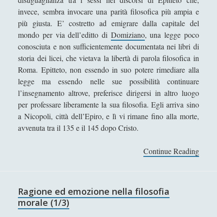
invece, sembra invocare una parità filosofica più ampia e
L\'arte della guerra di Publio Flavio Vegezio Renato -
più giusta. E’ costretto ad emigrare dalla capitale del
Considerazioni analitiche e metastoriche
mondo per via dell’editto di
Domiziano
, una legge poco
Le confessioni e La città di Dio di Agostino
conosciuta e non sufficientemente documentata nei libri di
storia dei licei, che vietava la libertà di parola filosofica in
Leucippo - Vita e opere
Roma. Epitteto, non essendo in suo potere rimediare alla
Lucrezio - Vita e Opere
legge ma essendo nelle sue possibilità continuare
l’insegnamento altrove, preferisce dirigersi in altro luogo
L’apogeo della cultura cristiana: la patristica
per professare liberamente la sua filosofia. Egli arriva sino
Marco Tullio Cicerone - Vita e opere
a Nicopoli, città dell’Epiro, e lì vi rimane fino alla morte,
avvenuta tra il 135 e il 145 dopo Cristo.
Melisso - Vita e opere
Paradoxes of Skepticism
Continue Reading
E
Parmenide - Vita e opere
p
i
Pitagora - Vita e opere
t
Ragione ed emozione nella filosofia
Plato and Analytic Epistemology. Has Plato Been Set
t
morale (1/3)
Aside?
e