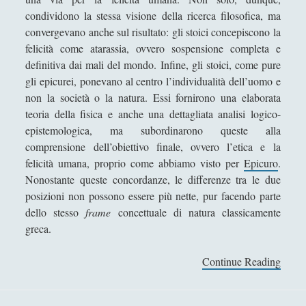
Didattica
(7)
condividono la stessa visione della ricerca filosofica, ma
►
convergevano anche sul risultato: gli stoici concepiscono la
Economia
(9)
►
felicità come atarassia, ovvero sospensione completa e
definitiva dai mali del mondo. Infine, gli stoici, come pure
Filologia
(4)
►
gli epicurei, ponevano al centro l’individualità dell’uomo e
Geopolitica
(11)
►
non la società o la natura. Essi fornirono una elaborata
teoria della fisica e anche una dettagliata analisi logico-
I percorsi di SF2.0
(7)
►
epistemologica, ma subordinarono queste alla
In edicola
(1)
►
comprensione dell’obiettivo finale, ovvero l’etica e la
felicità umana, proprio come abbiamo visto per
Epicuro
.
Interviste
(70)
►
Nonostante queste concordanze, le differenze tra le due
posizioni non possono essere più nette, pur facendo parte
Itinerari
(14)
►
dello stesso
frame
concettuale di natura classicamente
Musica
(14)
►
greca.
Scacchi
(42)
►
Continue Reading
G
Scoutismo
(1)
►
l
i
Segnalazioni
(223)
►