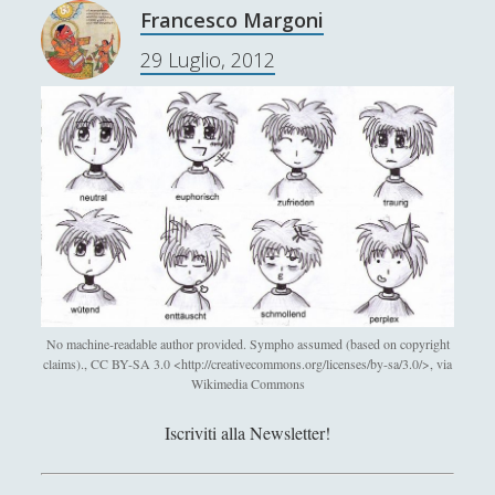
t
Platone
Francesco Margoni
o
Protagora - Vita e Opere
29 Luglio, 2012
–
V
Seneca - Vita e opere
i
Senofane - Vita e Filosofia
t
a
Socrate - Vita e pensiero
e
Sun Tzu: uno studio sull\'arte della guerra
O
p
Talete - Vita e Opere
e
Zenone di Elea - Vita e opere
r
e
'; collapsItems['collapsCat-10:4'] = '
No machine-readable author provided. Sympho assumed (based on copyright
claims)., CC BY-SA 3.0 <http://creativecommons.org/licenses/by-sa/3.0/>, via
Wikimedia Commons
Abelardo - Vita e Opere
Alberto Magno - Vita e opere
Iscriviti alla Newsletter!
Alcune riflessioni sui Tarocchi