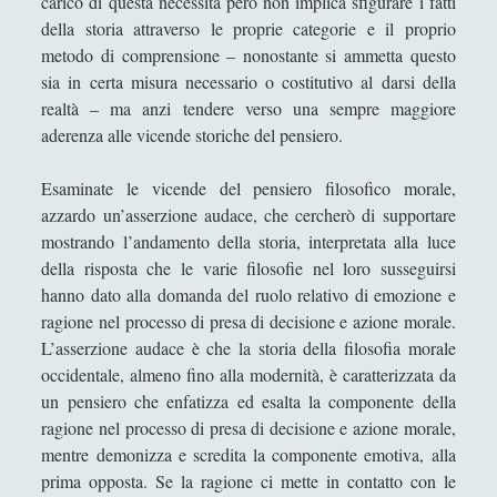
carico di questa necessità però non implica sfigurare i fatti
limiti legati alla facoltà di giudizio
della storia attraverso le proprie categorie e il proprio
1 Lo scopo della critica della ragione e la rivoluzione
metodo di comprensione – nonostante si ammetta questo
copernicana
sia in certa misura necessario o costitutivo al darsi della
realtà – ma anzi tendere verso una sempre maggiore
10. I limiti della conoscenza intellettuale
aderenza alle vicende storiche del pensiero.
11. La ragione e i suoi limiti e scopi
Esaminate le vicende del pensiero filosofico morale,
3. L’ampiezza e i risultati principali della \"Critica della
azzardo un’asserzione audace, che cercherò di supportare
ragion pura\"
mostrando l’andamento della storia, interpretata alla luce
4 Giudizi sintetici e giudizi analitici - Teoria del giudizio
della risposta che le varie filosofie nel loro susseguirsi
5 Giudizi a priori, puri e a posteriori – Una rassegna
hanno dato alla domanda del ruolo relativo di emozione e
essenziale
ragione nel processo di presa di decisione e azione morale.
L’asserzione audace è che la storia della filosofia morale
6 Kant affronta il paradosso dell’analisi
occidentale, almeno fino alla modernità, è caratterizzata da
7. Le forme a priori dell’esperienza: lo spazio
un pensiero che enfatizza ed esalta la componente della
ragione nel processo di presa di decisione e azione morale,
8. Le forme a priori dell’esperienza: il tempo
mentre demonizza e scredita la componente emotiva, alla
9. L’intelletto e le sue categorie
prima opposta. Se la ragione ci mette in contatto con le