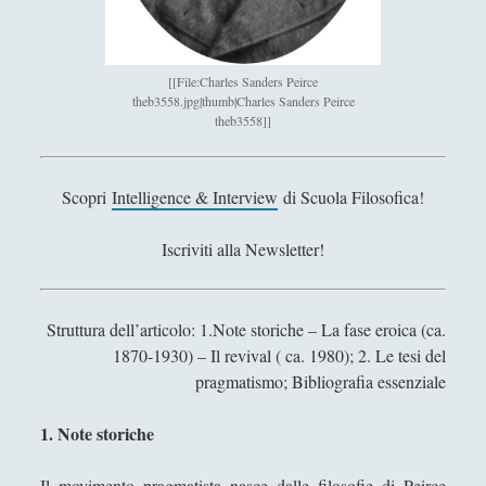
Antologia
(4)
►
Filosofia
(799)
►
[[File:Charles Sanders Peirce
Saggi
(72)
►
theb3558.jpg|thumb|Charles Sanders Peirce
theb3558]]
Scienza
(84)
►
Storia
(144)
►
Scopri
Intelligence & Interview
di Scuola Filosofica!
Libri Recensiti
(441)
►
Iscriviti alla Newsletter!
Random
(28)
►
Ironia
(7)
►
Struttura dell’articolo: 1.Note storiche – La fase eroica (ca.
Un Po’ Di Narrativa
(7)
►
1870-1930) – Il revival ( ca. 1980); 2. Le tesi del
Attualità
(12)
pragmatismo; Bibliografia essenziale
►
Azione Filosofica
(4)
►
1. Note storiche
Cinema e Serie
(15)
►
Il movimento pragmatista nasce dalle filosofie di
Peirce