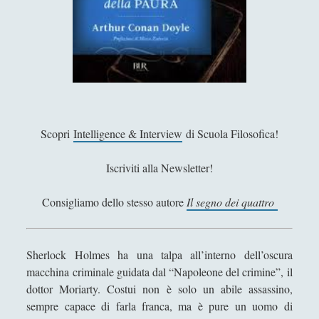
e
s
Matteo Bucalossi
–
Michele Diodati
A
r
Paolo Ceola
t
Paolo Meneghetti
h
Redazione
u
Scopri
Intelligence & Interview
di Scuola Filosofica!
r
Robert Paul Wolff
C
Iscriviti alla Newsletter!
Rudy Gallerani
o
n
Sonia Cosio
Consigliamo dello stesso autore
Il segno dei quattro
a
Salvatore Magra
n
D
Sergio Pampanini
Sherlock Holmes ha una talpa all’interno dell’oscura
o
Simone Di Massa
macchina criminale guidata dal “Napoleone del crimine”, il
y
dottor Moriarty. Costui non è solo un abile assassino,
l
Stefano Bernini
sempre capace di farla franca, ma è pure un uomo di
e
Stefano Sabatini