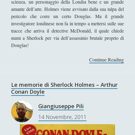
scienza, un personaggio della Londra bene e un grande
amante dell’arte. Holmes viene avvisato dalla sua talpa del
Tullio Aebischer
pericolo che corre un certo Douglas. Ma il grande
Umberto Rossolini
investigatore londinese non fa in tempo a mettersi sulle sue
tracce che arriva il detective McDonald, il quale chiede
Valeria Franco
numi a Sherlock per via dell’assassinio brutale proprio di
Valerio Stagno
Douglas!
Wolfgang Francesco Pili
Continue Reading
L
a
v
a
Le memorie di Sherlock Holmes – Arthur
l
Conan Doyle
l
e
Giangiuseppe Pili
d
14 Novembre, 2011
e
l
l