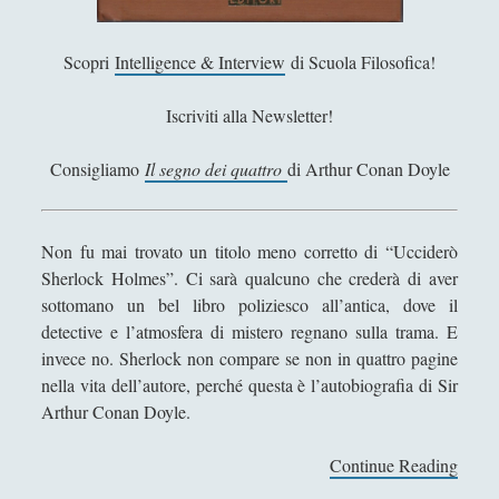
Andrea Mereu
Andrea Zeppi
Scopri
Intelligence & Interview
di Scuola Filosofica!
Brad Smith
Iscriviti alla Newsletter!
Chiara Cozzi
Consigliamo
Il segno dei quattro
di Arthur Conan Doyle
Cosimo Meneguzzo
Daniele Barni
Danilo Mallò
Non fu mai trovato un titolo meno corretto di “Ucciderò
Sherlock Holmes”. Ci sarà qualcuno che crederà di aver
Dario Maestripieri
sottomano un bel libro poliziesco all’antica, dove il
Emanuele Franz
detective e l’atmosfera di mistero regnano sulla trama. E
invece no. Sherlock non compare se non in quattro pagine
Enrico Pili
nella vita dell’autore, perché questa è l’autobiografia di Sir
Federica Mazzocchini
Arthur Conan Doyle.
Francesco Margoni
Continue Reading
U
Francesco Marigo
c