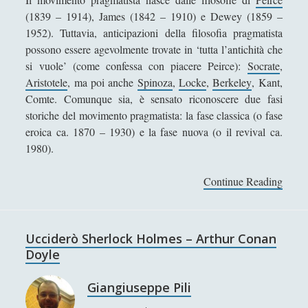
Collana di Scuola Filosofica
(13)
►
(1839 – 1914), James (1842 – 1910) e Dewey (1859 –
1952). Tuttavia, anticipazioni della filosofia pragmatista
Didattica
(7)
►
possono essere agevolmente trovate in ‘tutta l’antichità che
Economia
(9)
►
si vuole’ (come confessa con piacere Peirce):
Socrate
,
Aristotele
, ma poi anche
Spinoza
,
Locke
,
Berkeley
, Kant,
Filologia
(4)
►
Comte. Comunque sia, è sensato riconoscere due fasi
storiche del movimento pragmatista: la fase classica (o fase
Geopolitica
(11)
►
eroica ca. 1870 – 1930) e la fase nuova (o il revival ca.
I percorsi di SF2.0
(7)
►
1980).
In edicola
(1)
►
Continue Reading
I
Interviste
(70)
►
l
p
Itinerari
(14)
►
r
Ucciderò Sherlock Holmes – Arthur Conan
Musica
(14)
a
►
Doyle
g
Scacchi
(42)
►
m
Giangiuseppe Pili
a
Scoutismo
(1)
►