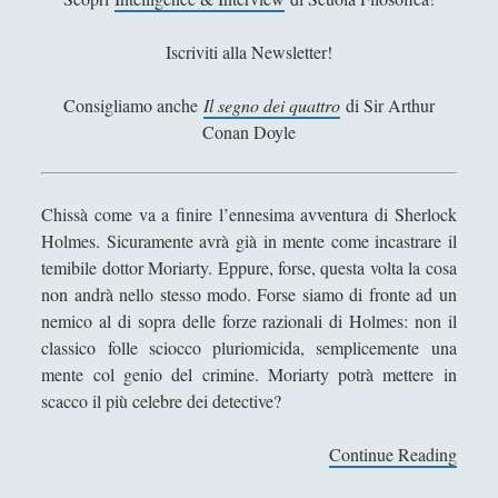
o
y
Iscriviti alla Newsletter!
l
e
Consigliamo anche
Il segno dei quattro
di Sir Arthur
Conan Doyle
Chissà come va a finire l’ennesima avventura di Sherlock
Holmes. Sicuramente avrà già in mente come incastrare il
temibile dottor Moriarty. Eppure, forse, questa volta la cosa
non andrà nello stesso modo. Forse siamo di fronte ad un
nemico al di sopra delle forze razionali di Holmes: non il
classico folle sciocco pluriomicida, semplicemente una
mente col genio del crimine. Moriarty potrà mettere in
scacco il più celebre dei detective?
Continue Reading
L
e