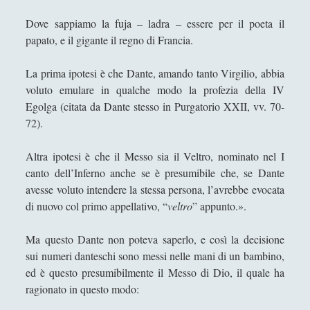
Robert Paul Wolff
Dove sappiamo la fuja – ladra – essere per il poeta il
Rudy Gallerani
papato, e il gigante il regno di Francia.
Sonia Cosio
La prima ipotesi è che Dante, amando tanto Virgilio, abbia
Salvatore Magra
voluto emulare in qualche modo la profezia della IV
Egolga (citata da Dante stesso in Purgatorio XXII, vv. 70-
Sergio Pampanini
72).
Simone Di Massa
Altra ipotesi è che il Messo sia il Veltro, nominato nel I
Stefano Bernini
canto dell’Inferno anche se è presumibile che, se Dante
Stefano Sabatini
avesse voluto intendere la stessa persona, l’avrebbe evocata
Tullio Aebischer
di nuovo col primo appellativo, “
veltro
” appunto.».
Umberto Rossolini
Ma questo Dante non poteva saperlo, e così la decisione
Valeria Franco
sui numeri danteschi sono messi nelle mani di un bambino,
ed è questo presumibilmente il Messo di Dio, il quale ha
Valerio Stagno
ragionato in questo modo:
Wolfgang Francesco Pili