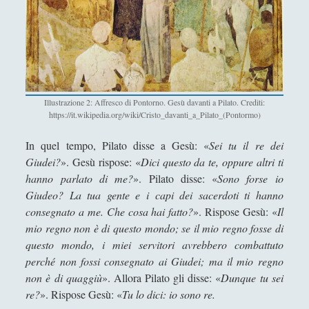
Per una fede religiosa rinnovata
Riflessioni sulla Risurrezione
Una emblematica pareidolia. Un'anziana
donna di Trieste con un lungo corno sulla
fronte
Illustrazione 2: Affresco di Pontorno. Gesù davanti a Pilato. Crediti:
Saggi di Critica Sociale
(47)
https://it.wikipedia.org/wiki/Cristo_davanti_a_Pilato_(Pontormo)
►
Alcune osservazioni sul concetto di realtà
In quel tempo, Pilato disse a Gesù: «
Sei tu il re dei
Giudei?
». Gesù rispose: «
Dici questo da te, oppure altri ti
Beethoven’s Autobiographical Notes – A Life
hanno parlato di me?
». Pilato disse: «
Sono forse io
(Un)Like Many Others
Giudeo?
La tua gente e i capi dei sacerdoti ti hanno
Come nasce un impero - Condizioni necessarie
consegnato a me. Che cosa hai fatto?
». Rispose Gesù: «
Il
per un evento non necessario
mio regno non è di questo mondo; se il mio regno fosse di
questo mondo, i miei servitori avrebbero combattuto
Enrico Pili, uno scacchista silenzioso
perché non fossi consegnato ai Giudei; ma il mio regno
Filosofia del/nel tango
non è di quaggiù
». Allora Pilato gli disse: «
Dunque tu sei
L'incoronazione della Vergine di Alessandro
re?
». Rispose Gesù: «
Tu lo dici: io sono re.
Bonvicini in una visione alchemica