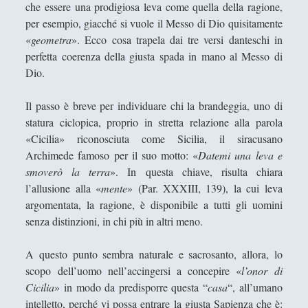
che essere una prodigiosa leva come quella della ragione,
per esempio, giacché si vuole il Messo di Dio quisitamente
«
geometra
». Ecco cosa trapela dai tre versi danteschi in
perfetta coerenza della giusta spada in mano al Messo di
Dio.
Il passo è breve per individuare chi la brandeggia, uno di
statura ciclopica, proprio in stretta relazione alla parola
«Cicilia» riconosciuta come Sicilia, il siracusano
Archimede famoso per il suo motto: «
Datemi una leva e
smoverò la terra
». In questa chiave, risulta chiara
l’allusione alla «
mente
» (Par. XXXIII, 139), la cui leva
argomentata, la ragione, è disponibile a tutti gli uomini
senza distinzioni, in chi più in altri meno.
A questo punto sembra naturale e sacrosanto, allora, lo
scopo dell’uomo nell’accingersi a concepire «
l’onor di
Cicilia
» in modo da predisporre questa “
casa
“, all’umano
intelletto, perché vi possa entrare la giusta Sapienza che è: