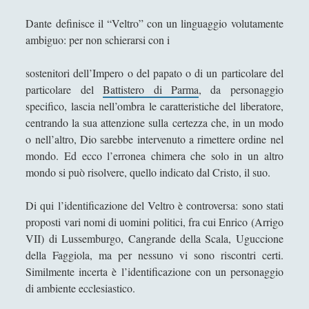
Dante definisce il “Veltro” con un linguaggio volutamente
ARTICOLI PER AUTORE
ambiguo: per non schierarsi con i
Alberto Labellarte
sostenitori dell’Impero o del papato o di un particolare del
particolare del
Battistero di Parma
, da personaggio
Alessandro Giorgi
specifico, lascia nell’ombra le caratteristiche del liberatore,
Alice Manzoni
centrando la sua attenzione sulla certezza che, in un modo
o nell’altro, Dio sarebbe intervenuto a rimettere ordine nel
Andrea Bardazzi
mondo. Ed ecco l’erronea chimera che solo in un altro
Andrea Corona
mondo si può risolvere, quello indicato dal Cristo, il suo.
Andrea Mereu
Di qui l’identificazione del Veltro è controversa: sono stati
Andrea Zeppi
proposti vari nomi di uomini politici, fra cui Enrico (Arrigo
VII) di Lussemburgo, Cangrande della Scala, Uguccione
Brad Smith
della Faggiola, ma per nessuno vi sono riscontri certi.
Chiara Cozzi
Similmente incerta è l’identificazione con un personaggio
Cosimo Meneguzzo
di ambiente ecclesiastico.