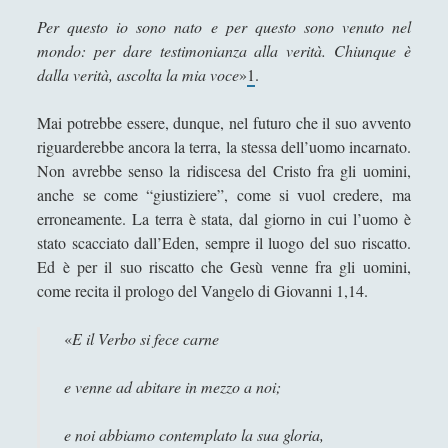
Per questo io sono nato e per questo sono venuto nel
La storia come libera creazione delle verità eterne
mondo: per dare testimonianza alla verità. Chiunque è
Manzoni e il manoscritto ritrovato – un falso
dalla verità, ascolta la mia voce
»
1
.
lombardo a regola d’arte
Mai potrebbe essere, dunque, nel futuro che il suo avvento
Mito, Simbolismo e Scienza
riguarderebbe ancora la terra, la stessa dell’uomo incarnato.
Oltreuomo - Dopouomo
Non avrebbe senso la ridiscesa del Cristo fra gli uomini,
anche se come “giustiziere”, come si vuol credere, ma
Paperdinastia - La saga di Paperone: analisi di un
erroneamente. La terra è stata, dal giorno in cui l’uomo è
capolavoro del fumetto e della narrativa
stato scacciato dall’Eden, sempre il luogo del suo riscatto.
Per una fede religiosa rinnovata
Ed è per il suo riscatto che Gesù venne fra gli uomini,
come recita il prologo del Vangelo di Giovanni 1,14.
Sulla Pedagogia – Pensare l'insegnamento
Teoria della selezione sessuale dei generi di tipo *
«
E il Verbo si fece carne
e # della specie @
Scienza
(84)
e venne ad abitare in mezzo a noi;
►
Storia
(144)
►
e noi abbiamo contemplato la sua gloria,