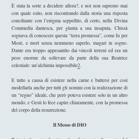
Daniele Barni
È stata la sorte a decidere allora?, e noi non sapremo mai
Danilo Mallò
con quale esito, non riscontrando dalla storia una risposta
conciliante con l’enigma seppellito, di certo, nella Divina
Dario Maestripieri
Commedia dantesca, per giunta a sua insaputa. Chissà
Emanuele Franz
sognava di conoscere questa “terra promessa”, come fu per
Mosè, e morì senza nemmeno saperlo, magari in sogno.
Enrico Pili
Dante era troppo appesantito dai vincoli terreni ed era un
Federica Mazzocchini
peso enorme da sollevare da parte della sua Beatrice
celestiale: un’alchimia impossibile
2
.
Francesco Margoni
Francesco Marigo
E tutto a causa di esistere nella carne e battersi per così
modellarla anche per tutti gli uomini con la realizzazione di
Gaetano Barbella
un “regno” ideale, che però poteva esistere solo in un altro
Giacomo Carrus
mondo, e Gesù lo fece capire chiaramente, con la promessa
Giada Salvati
del corpo della resurrezione.
Giangiuseppe Pili
Il Messo di DIO
Giorgio Della Rocca