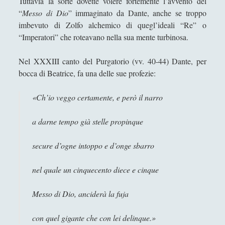
Tuttavia la sorte dovette volere fortemente l’avvento del
Giovanni Ingrosso
“
Messo di Dio
” immaginato da Dante, anche se troppo
Giuseppe Cacciatore
imbevuto di Zolfo alchemico di quegl’ideali “Re” o
“Imperatori” che roteavano nella sua mente turbinosa.
Giuseppe Ragunì
Guido Del Santo
Nel XXXIII canto del Purgatorio (vv. 40-44) Dante, per
bocca di Beatrice, fa una delle sue profezie:
Ivano E. Pollini
Laura Baire
«Ch’io veggo certamente, e però il narro
Linda Savelli
a darne tempo già stelle propinque
Massimo Fabi
secure d’ogne intoppo e d’onge sbarro
Matteo Bucalossi
Michele Diodati
nel quale un cinquecento diece e cinque
Paolo Ceola
Messo di Dio, anciderà la fuja
Paolo Meneghetti
Redazione
con quel gigante che con lei delinque.»