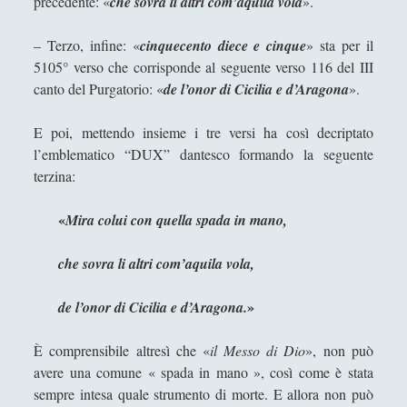
precedente: «
che sovra li altri com’aquila vola
».
– Terzo, infine: «
cinquecento diece e cinque
» sta per il
5105° verso che corrisponde al seguente verso 116 del III
canto del Purgatorio: «
de l’onor di Cicilia e d’Aragona
».
E poi, mettendo insieme i tre versi ha così decriptato
l’emblematico “DUX” dantesco formando la seguente
terzina:
«
Mira colui con quella spada in mano,
che sovra li altri com’aquila vola,
»
de l’onor di Cicilia e d’Aragona.
È comprensibile altresì che «
il Messo di Dio
», non può
avere una comune « spada in mano », così come è stata
sempre intesa quale strumento di morte. E allora non può