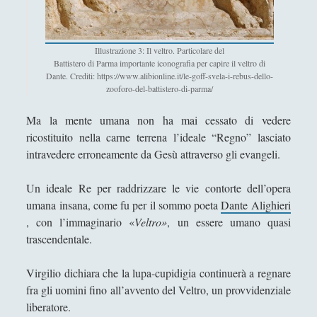
I percorsi di SF2.0
(7)
►
In edicola
(1)
►
Illustrazione 3: Il veltro. Particolare del
Battistero di Parma importante iconografia per capire il veltro di
Interviste
(70)
►
Dante. Crediti: https://www.alibionline.it/le-goff-svela-i-rebus-dello-
zooforo-del-battistero-di-parma/
Itinerari
(14)
►
Ma la mente umana non ha mai cessato di vedere
Musica
(14)
►
ricostituito nella carne terrena l’ideale “Regno” lasciato
Scacchi
(42)
►
intravedere erroneamente da Gesù attraverso gli evangeli.
Scoutismo
(1)
►
Un ideale Re per raddrizzare le vie contorte dell’opera
Segnalazioni
(223)
►
umana insana, come fu per il sommo poeta
Dante Alighieri
, con l’immaginario «
Veltro»
, un essere umano quasi
Sicurezza e Relazioni Internazionali
(14)
►
trascendentale.
Storia della Letteratura
(160)
►
Virgilio dichiara che la lupa-cupidigia continuerà a regnare
Utilità
(12)
►
fra gli uomini fino all’avvento del Veltro, un provvidenziale
liberatore.
Venere in Cornice
(43)
►