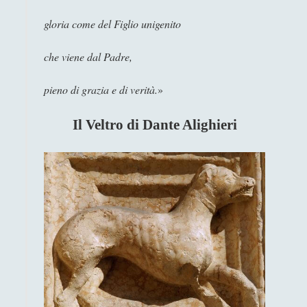
Libri Recensiti
(441)
►
gloria come del Figlio unigenito
Random
(28)
►
che viene dal Padre,
Ironia
(7)
►
Un Po’ Di Narrativa
(7)
►
pieno di grazia e di verità.
»
Attualità
(12)
►
Il Veltro di Dante Alighieri
Azione Filosofica
(4)
►
Cinema e Serie
(15)
►
Collana di Scuola Filosofica
(13)
►
Didattica
(7)
►
Economia
(9)
►
Filologia
(4)
►
Geopolitica
(11)
►