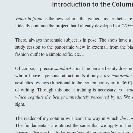
Introduction to the Colum
Venus in frame
is the new column that gathers my aesthetics r
I ideally continue the project that I already developed for
“Disc
There, always the female subject is in pose. The shots have a 
study session to the panoramic view in external, from the bl
fashion outfit to a simple selfie, etc…
Of course, a precise
standard
about the female beauty does not
whom I have a personal attraction. Not only a
pre-comprehen
aesthetics reviews (functional to the contemporary art in 360°
of writing. Through this one, a training is necessary,
to “ent
which regulate the beings immediately perceived by us
. We w
sight.
The reader of my column will learn the way in which
the co
The fundamentals are almost the same that we apply in the
introspective
eye has to be
imagined
at the
crouching
of the b