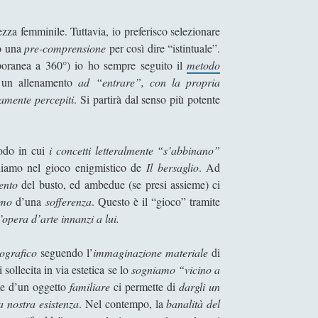
ezza femminile. Tuttavia, io preferisco selezionare
lo una
pre-comprensione
per così dire “istintuale”.
mporanea a 360°) io ho sempre seguito il
metodo
io un allenamento
ad “entrare”, con la propria
amente percepiti
. Si partirà dal senso più potente
modo in cui
i concetti letteralmente “s’abbinano”
chiamo nel gioco enigmistico de
Il bersaglio
. Ad
mento
del busto, ed ambedue (se presi assieme) ci
smo
d’una
sofferenza
. Questo è il “gioco” tramite
’opera d’arte innanzi a lui.
tografico
seguendo l’
immaginazione materiale
di
 sollecita in via estetica se lo
sogniamo “vicino a
ne d’un oggetto
familiare
ci permette di
dargli un
a nostra esistenza
. Nel contempo, la
banalità del