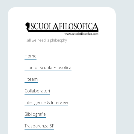
S
c
...all we need is philosophy
u
Home
o
I libri di Scuola Filosofica
l
Il team
a
f
Collaboratori
i
Intelligence & Interview
l
Bibliografie
o
Trasparenza SF