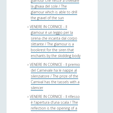
glamour che riesce a trivellare
la ghiaia del sole / The
glamour which is able to drill
the gravel of the sun
VENERE IN CORNICE - Il
glamour è un leggio per la
sirena che incanta dal corpo
slittante / The glamour is a
bookrest for the siren that
enchants by the skidding body
VENERE IN CORNICE - Il premio
del Carnevale ha le nappe al
silenziatore / The prize of the
Carnival has the tassels with a
silencer
VENERE IN CORNICE - Il riflesso
è l'apertura d'una scala / The
reflection is the opening of a