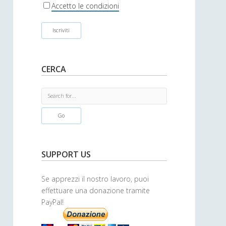
r
Accetto le condizioni
CERCA
S
e
a
r
c
h
SUPPORT US
Se apprezzi il nostro lavoro, puoi
effettuare una donazione tramite
PayPal!