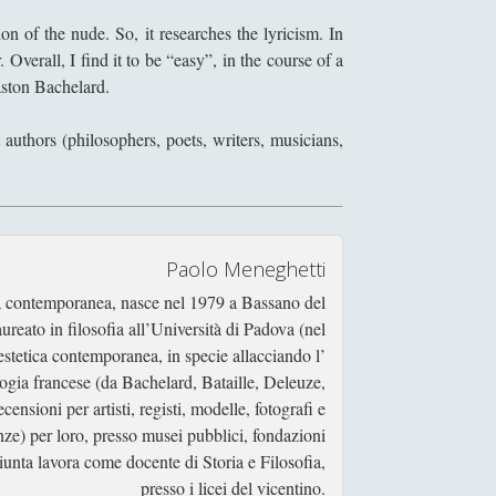
n of the nude. So, it researches the lyricism. In
 Overall, I find it to be “easy”, in the course of a
ston Bachelard.
t authors (philosophers, poets, writers, musicians,
Paolo Meneghetti
ca contemporanea, nasce nel 1979 a Bassano del
reato in filosofia all’Università di Padova (nel
’ estetica contemporanea, in specie allacciando l’
ogia francese (da Bachelard, Bataille, Deleuze,
nsioni per artisti, registi, modelle, fotografi e
enze) per loro, presso musei pubblici, fondazioni
aggiunta lavora come docente di Storia e Filosofia,
presso i licei del vicentino.