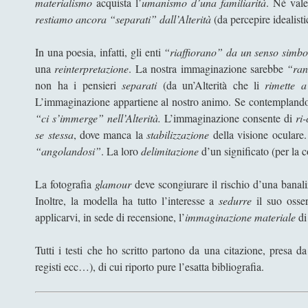
materialismo
acquista l’
umanismo d’una familiarità
. Né vale
restiamo ancora “separati” dall’Alterità
(da percepire idealis
In una poesia, infatti, gli enti
“riaffiorano” da un senso simbo
una
reinterpretazione
. La nostra immaginazione sarebbe
“ran
non ha i pensieri
separati
(da un’Alterità che li
rimette a
L’immaginazione appartiene al nostro animo. Se contemplan
“ci s’immerge” nell’Alterità.
L’immaginazione consente di
ri
se stessa
, dove manca la
stabilizzazione
della visione oculare
“angolandosi”
. La loro
delimitazione
d’un significato (per la 
La fotografia
glamour
deve scongiurare il rischio d’una banali
Inoltre, la modella ha tutto l’interesse a
sedurre
il suo osser
applicarvi, in sede di recensione, l’
immaginazione materiale
di
Tutti i testi che ho scritto partono da una citazione, presa da au
registi ecc…), di cui riporto pure l’esatta bibliografia.