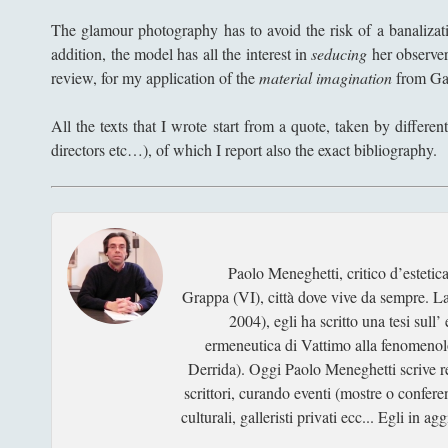
The glamour photography has to avoid the risk of a banalizatio
addition, the model has all the interest in
seducing
her observer.
review, for my application of the
material imagination
from Ga
All the texts that I wrote start from a quote, taken by differen
directors etc…), of which I report also the exact bibliography.
Paolo Meneghetti, critico d’esteti
Grappa (VI), città dove vive da sempre. Lau
2004), egli ha scritto una tesi sull
ermeneutica di Vattimo alla fenomenol
Derrida). Oggi Paolo Meneghetti scrive rece
scrittori, curando eventi (mostre o confer
culturali, galleristi privati ecc... Egli in 