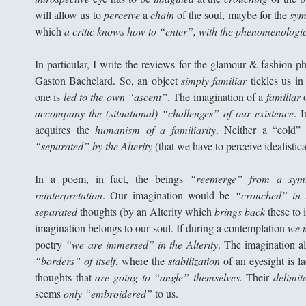
will allow us to
perceive
a
chain
of the soul, maybe for the
sym
which
a critic knows how to “enter”, with the phenomenological
In particular, I write the reviews for the glamour & fashion 
Gaston Bachelard. So, an object
simply familiar
tickles us i
one is
led to the own “ascent”
. The imagination of a
familiar
accompany the (situational) “challenges” of our existence
. 
acquires the
humanism of a familiarity
. Neither a “cold”
“separated” by the Alterity
(that we have to perceive idealistic
In a poem, in fact, the beings
“reemerge” from a symb
reinterpretation
. Our imagination would be
“crouched” in 
separated
thoughts (by an Alterity which
brings back
these to 
imagination belongs to our soul. If during a contemplation
we m
poetry
“we are immersed” in the Alterity
. The imagination a
“borders” of itself
, where the
stabilization
of an eyesight is 
thoughts that
are going to “angle” themselves.
Their
delimit
seems
only “embroidered”
to us.