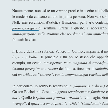
Naturalmente, non esiste un
canone
preciso in merito alla bell
le modelle da cui sono attratto in prima persona. Non vale so
Nelle mie recensioni d’estetica (funzionali per l’arte conte
fenomenologico
di scrittura. Grazie a questo, è necessar
immaginazione, nelle strutture che regolano gli enti immediat
fra tutti: la vista.
Il lettore della mia rubrica, Venere in Cornice, imparerà il 
l’uno con l’altro
. Il principio è un po’ lo stesso che appli
esempio, un occhio
introspettivo
va
immaginato
al
raccogli
faranno
percepire
una
catena
dell’anima, forse per il
simboli
cui
un critico sa “entrare”, con la fenomenologia estetica, nell
In particolare, io scrivo le recensioni al
glamour & fashion fo
Gaston Bachelard. Così, un oggetto
semplicemente familiare
ci
noi”.
Quello è
spinto alla propria “risalita”
. L’immaginazio
“rango”
, il quale
accompagnerà le “sfide” (situazionali) dell