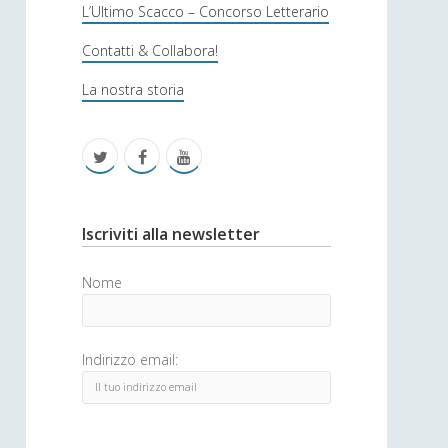
s
L’Ultimo Scacco – Concorso Letterario
o
Contatti & Collabora!
f
La nostra storia
i
c
t
f
y
a
w
a
o
i
c
u
S
Iscriviti alla newsletter
t
e
t
i
Nome
t
b
u
d
e
o
b
e
Indirizzo email:
r
o
e
b
k
a