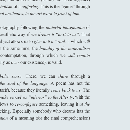
bolism
of a
suffering.
This is the “game” through
 aesthetics, in the art work in front of him.
photography following the
material imagination
of
n aesthetic way if we
dream it “next to us”.
That
object allows us to
give to it a “rank”
, which
will
In the same time, the
banality of the materialism
 contemplation, through which we
still remain
ally as
over
our existence), is valid.
olic sense
. There, we can
share
through a
the soul of the language
. A poem has not the
itself), because they literally
come back to us
. The
ake ourselves “inferior” to the Alterity
, with the
llows to
re-configure
something, leaving it
at the
lacking. Especially somebody who dreams has the
ation
of a meaning (for the final comprehension)