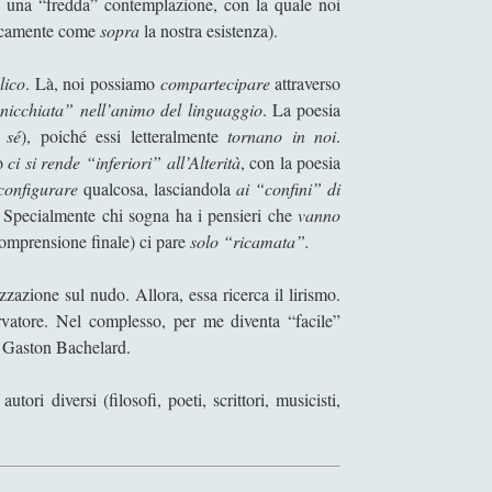
 una “fredda” contemplazione, con la quale noi
ticamente come
sopra
la nostra esistenza).
lico
. Là, noi possiamo
compartecipare
attraverso
nicchiata” nell’animo del linguaggio
. La poesia
 sé
), poiché essi letteralmente
tornano in noi
.
do
ci si rende “inferiori” all’Alterità
, con la poesia
-configurare
qualcosa, lasciandola
ai “confini” di
. Specialmente chi sogna ha i pensieri che
vanno
comprensione finale) ci pare
solo “ricamata”.
zzazione sul nudo. Allora, essa ricerca il lirismo.
vatore. Nel complesso, per me diventa “facile”
 Gaston Bachelard.
tori diversi (filosofi, poeti, scrittori, musicisti,