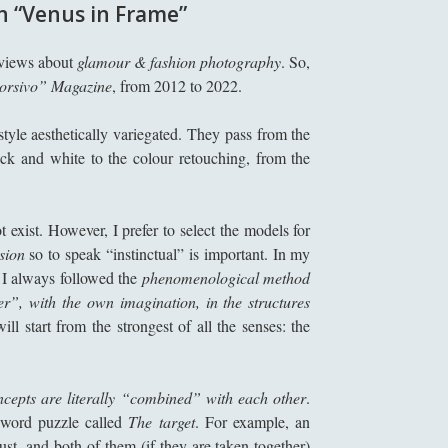
n “Venus in Frame”
eviews about
glamour & fashion photography
. So,
orsivo” Magazine
, from 2012 to 2022.
style aesthetically variegated. They pass from the
ack and white to the colour retouching, from the
 exist. However, I prefer to select the models for
sion
so to speak “instinctual” is important. In my
) I always followed the
phenomenological method
er”, with the own imagination, in the structures
ill start from the strongest of all the senses: the
ncepts are literally “combined” with each other
.
 word puzzle called
The target
. For example, an
ust, and both of them (if they are taken together)