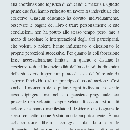
alla coordinazione logistica di educandi e materiali. Queste
Chiara Cozzi
prime due fasi hanno richiesto un lavoro sia individuale che
collettivo. Ciascun educando ha dovuto, individualmente,
Cosimo Meneguzzo
osservare le pagine del libro e trarre personalmente le sue
Daniele Barni
conclusioni; non ha potuto allo stesso tempo, però, fare a
meno di ascoltare le interpretazioni degli altri partecipanti,
Danilo Mallò
che volenti o nolenti hanno influenzato o direzionato le
Dario Maestripieri
proprie percezioni successive. Per quanto la collaborazione
fosse necessariamente limitata, in quanto è distante la
Emanuele Franz
coscienziosità e l’intenzionalità dell’atto in sé, la dinamica
Enrico Pili
della situazione impone un punto di vista dell’altro tale da
esporre l’individuo ad un principio di coordinazione. Così
Federica Mazzocchini
anche il momento della pittura: ogni individuo ha scelto
Francesco Margoni
cosa dipingere, ma nel suo pensiero progettuale era
presente una volontà, seppur velata, di accordarsi a tutti
Francesco Marigo
coloro che hanno manifestato il desiderio di disegnare lo
Gaetano Barbella
stesso concetto, come è stato notato empiricamente. È una
Giacomo Carrus
collaborazione libera incoraggiata dal fatto che le
dimensioni del telo erano tali da permettere tanti disegni