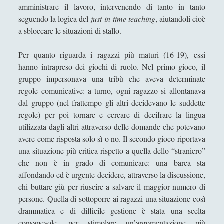
amministrare il lavoro, intervenendo di tanto in tanto
Valeria Franco
seguendo la logica del
just-in-time teaching
, aiutandoli cioè
Valerio Stagno
a sbloccare le situazioni di stallo.
Wolfgang Francesco Pili
Per quanto riguarda i ragazzi più maturi (16-19), essi
hanno intrapreso dei giochi di ruolo. Nel primo gioco, il
gruppo impersonava una tribù che aveva determinate
regole comunicative: a turno, ogni ragazzo si allontanava
dal gruppo (nel frattempo gli altri decidevano le suddette
regole) per poi tornare e cercare di decifrare la lingua
utilizzata dagli altri attraverso delle domande che potevano
avere come risposta solo sì o no. Il secondo gioco riportava
una situazione più critica rispetto a quella dello “straniero”
che non è in grado di comunicare: una barca sta
affondando ed è urgente decidere, attraverso la discussione,
chi buttare giù per riuscire a salvare il maggior numero di
persone. Quella di sottoporre ai ragazzi una situazione così
drammatica e di difficile gestione è stata una scelta
consapevole, per stimolare un’argomentazione più