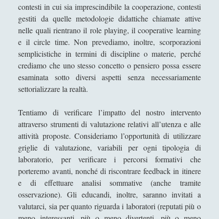
contesti in cui sia imprescindibile la cooperazione, contesti
Notifiche SF2.0
(16)
►
gestiti da quelle metodologie didattiche chiamate attive
Numeri di riviste
(17)
►
nelle quali rientrano il role playing, il cooperative learning
e il circle time. Non prevediamo, inoltre, scorporazioni
Presentazioni di libri
(14)
►
semplicistiche in termini di discipline o materie, perché
Promozioni
(11)
►
crediamo che uno stesso concetto o pensiero possa essere
esaminata sotto diversi aspetti senza necessariamente
Research Projects
(1)
►
settorializzare la realtà.
Seminari
(27)
►
Tentiamo di verificare l’impatto del nostro intervento
Settore Difesa
(5)
►
attraverso strumenti di valutazione relativi all’utenza e alle
attività proposte. Consideriamo l’opportunità di utilizzare
Tornei di scacchi
(6)
►
griglie di valutazione, variabili per ogni tipologia di
Uscite in libreria
(24)
►
laboratorio, per verificare i percorsi formativi che
porteremo avanti, nonché di riscontrare feedback in itinere
Video
(14)
►
e di effettuare analisi sommative (anche tramite
Workshop
(6)
►
osservazione). Gli educandi, inoltre, saranno invitati a
valutarci, sia per quanto riguarda i laboratori (reputati più o
Cercasi partecipanti per ricerca scientifica online -
meno interessanti, più o meno divertenti, più o meno