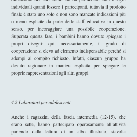
Giada Salvati
individuali quanti fossero i partecipanti, tuttavia il prodotto
Giangiuseppe Pili
finale è stato uno solo e non sono mancate indicazioni più
o meno esplicite da parte dello staff educativo in questo
Giorgio Della Rocca
senso, per incoraggiare una possibile cooperazione.
Giovanni Ingrosso
Superata questa fase, i bambini hanno dovuto spiegare i
propri disegni: qui, necessariamente, il grado di
Giuseppe Cacciatore
cooperazione si eleva ad elemento indispensabile perché si
Giuseppe Ragunì
adempi al compito richiesto. Infatti, ciascun gruppo ha
dovuto ragionare in maniera esplicita per spiegare le
Guido Del Santo
proprie rappresentazioni agli altri gruppi.
Ivano E. Pollini
Laura Baire
Linda Savelli
4.2 Laboratori per adolescenti
Massimo Fabi
Anche i ragazzini della fascia intermedia (12-15), che
Matteo Bucalossi
erano sette, hanno partecipato operosamente all’attività
Michele Diodati
partendo dalla lettura di un albo illustrato, stavolta