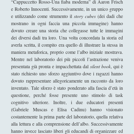
“Cappuccetto Rosso-Una fiaba moderna” di Aaron Frisch
Paolo Ceola
e Roberto Innocenti. Successivamente, in un unico gruppo
Paolo Meneghetti
e utilizzando come strumento il
story cubes
(dei dadi che
mostrano in ogni faccia una piccola immagine) hanno
Redazione
dovuto creare una storia che collegasse tutte le immagini
Robert Paul Wolff
dei diversi dadi tra loro. Una volta concordata la storia ed
averla scritta, il compito era quello di illustrare la stessa in
Rudy Gallerani
maniera metaforica, proprio come l’albo iniziale mostrava.
Sonia Cosio
Mentre nel laboratorio dei più piccoli l’astrazione veniva
presentata già pronta e impacchettata dal
silent book
, qui è
Salvatore Magra
stato richiesto uno sforzo aggiuntivo dove i ragazzi hanno
Sergio Pampanini
dovuto rappresentare allegoricamente un racconto da loro
inventato. Tale sforzo è stato ponderato alla fascia d’età in
Simone Di Massa
questione, perché fosse presente uno stimolo di task
Stefano Bernini
cognitivo ulteriore. Inoltre, i due educatori presenti
Stefano Sabatini
(Gabriele Muscas e Elisa Cadinu) hanno visionato
costantemente la prima parte del laboratorio, quella relativa
Tullio Aebischer
alla lettura e alla comprensione dell’albo. Successivamente
Umberto Rossolini
hanno invece lasciato liberi gli educandi di organizzare ed