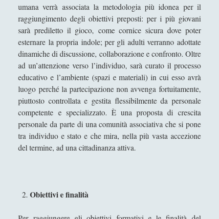
umana verrà associata la metodologia più idonea per il
Filologia
(4)
►
raggiungimento degli obiettivi preposti: per i più giovani
Geopolitica
(11)
►
sarà prediletto il gioco, come cornice sicura dove poter
esternare la propria indole; per gli adulti verranno adottate
I percorsi di SF2.0
(7)
►
dinamiche di discussione, collaborazione e confronto. Oltre
ad un’attenzione verso l’individuo, sarà curato il processo
In edicola
(1)
►
educativo e l’ambiente (spazi e materiali) in cui esso avrà
Interviste
(70)
►
luogo perché la partecipazione non avvenga fortuitamente,
piuttosto controllata e gestita flessibilmente da personale
Itinerari
(14)
►
competente e specializzato. È una proposta di crescita
Musica
(14)
►
personale da parte di una comunità associativa che si pone
tra individuo e stato e che mira, nella più vasta accezione
Scacchi
(42)
►
del termine, ad una cittadinanza attiva.
Scoutismo
(1)
►
Segnalazioni
(223)
▼
Obiettivi e finalità
Associazioni Culturali
(10)
▼
All we need is philosophy… for children!
Per raggiungere gli obiettivi formativi e le finalità del