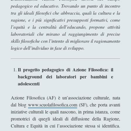
Antologia
(4)
►
pedagogico ed educativo. Trovando un punto di incontro
tra gli ideali filosofici che abbraccia, quali la cultura e la
Filosofia
(799)
►
ragione, e i più significativi presupposti formativi, come
Saggi
(72)
►
l’equità e la centralità dell’educando, propone attività
laboratoriali che mirano al raggiungimento di precise
Scienza
(84)
►
skills filosofiche con l’intento di migliorare il ragionamento
Storia
(144)
►
logico dell’individuo in fase di sviluppo.
Libri Recensiti
(441)
►
Il progetto pedagogico di Azione Filosofica: il
Random
(28)
►
background dei laboratori per bambini e
Ironia
(7)
►
adolescenti
Un Po’ Di Narrativa
(7)
►
Azione Filosofica (AF) è un’associazione culturale, nata
Attualità
(12)
►
dal blog
www.scuolafilosofica.com
(SF), che porta avanti
iniziative culturali le quali nascono, in prima istanza, come
Azione Filosofica
(4)
►
promotrici di quegli ideali di diffusione della Ragione,
Cinema e Serie
(15)
►
Cultura e Equità in cui l’associazione stessa si identifica.