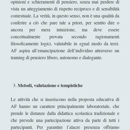
[Segnalazione] Associazione Culturale di
opinioni e schieramenti di pensiero, senza mai perdere di
Saronno "Isola che non c'è"
vista un atteggiamento di rispetto reciproco e di sensibilità
contestuale. La verità, in questo senso, non è una qualità da
[Segnalazione] Conferenza di Paolo
conferire a ciò che pare tale a priori, per sentito dire o
Meneghetti
ancora per mera intuizione, ma deve essere
Bandi e concorsi
(5)
►
concettualmente provata secondo ragionamenti
filosoficamente logici, valutabile in egual modo da terzi.
Blog Siti e Web
(10)
►
AF aspira all’emancipazione dell’individuo attraverso un
training di pensiero libero, autonomo e dialogante.
Concerti
(1)
►
Concorsi Letterari
(1)
►
Conferenze
(8)
►
Metodi, valutazione e tempistiche
Ebook e Internet
(15)
►
Le attività che si inseriscono nella proposta educativa di
In Edicola
(3)
►
AF hanno un carattere principalmente laboratoriale, che
Manifestazioni
(12)
►
prende le distanze dalla didattica scolastica tradizionale e
che prevede una partecipazione attiva da parte di tutti i
Manifestazioni di scacchi
(9)
►
partecipanti. Per garantire l’alacre presenza offriamo