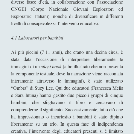
diverse fasce d’età, in collaborazione con l’associazione
Storia della Letteratura
(160)
►
CNGEI (Corpo Nazionale Giovani Esploratori ed
Esploratrici Italiani), nonché di diversificare in differenti
Utilità
(12)
►
livelli di consapevolezza l’intervento educativo.
Venere in Cornice
(44)
►
4.1 Laboratori per bambini
ARTICOLI PER AUTORE
Ai più piccini (7-11 anni), che erano una decina circa, è
stata data l’occasione di interpretare liberamente le
Alberto Labellarte
immagini di un
silent book
(albo illustrato che non presenta
Alessandro Giorgi
la componente testuale, dove la narrazione viene raccontata
interamente attraverso le immagini), è stato utilizzato
Alice Manzoni
“Ombra” di Suzy Lee. Qui due educatori (Francesca Melis
Andrea Bardazzi
e Sara Intina) hanno gestito due piccoli gruppi di cinque
bambini, che sfogliavano il libro e cercavano di
Andrea Corona
comprenderne il significato. Successivamente, tutto ciò che
Andrea Mereu
ha impressionato o incuriosito i bambini è stato dipinto
Andrea Zeppi
liberamente su un telo. In questa fase di indipendenza
creativa, l’intervento degli educatori presenti si è limitato
Brad Smith