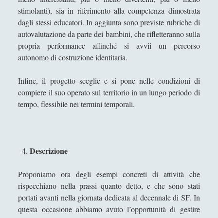
in palio 50 euro
stimolanti), sia in riferimento alla competenza dimostrata
Chi parla de "Il bambino di Platone"?
dagli stessi educatori. In aggiunta sono previste rubriche di
autovalutazione da parte dei bambini, che rifletteranno sulla
Il bambino di Platone - intervista su Abbanews
propria performance affinché si avvii un percorso
Studiare filosofia all'Università?
autonomo di costruzione identitaria.
Uscita volume "Il bambino di Platone. Psicologia e
Infine, il progetto sceglie e si pone nelle condizioni di
filosofia a confronto sull'origine e lo sviluppo
compiere il suo operato sul territorio in un lungo periodo di
della cognizione morale"
tempo, flessibile nei termini temporali.
Uscita volume "L’ottimo medico è anche filosofo?
Il proficuo scambio tra medicina e filosofia
attraverso i secoli e le culture"
Descrizione
Your help needed: Research survey on ethics in
intelligence studies
Proponiamo ora degli esempi concreti di attività che
[Recensione] Salvatore Grandone - Duelli Filosofici.
rispecchiano nella prassi quanto detto, e che sono stati
L'arte di dibattere sui concetti (Diarkos, 2023)
portati avanti nella giornata dedicata al decennale di SF. In
Sicurezza e Relazioni Internazionali
(14)
►
questa occasione abbiamo avuto l’opportunità di gestire