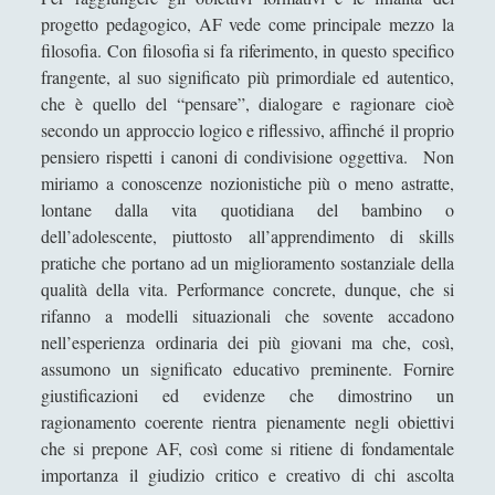
Progetto Pedagogico di Azione
progetto pedagogico, AF vede come principale mezzo la
Filosofica per bambini e adolescenti
filosofia. Con filosofia si fa riferimento, in questo specifico
frangente, al suo significato più primordiale ed autentico,
Azione Filosofica è aperta alle iscrizioni!
che è quello del “pensare”, dialogare e ragionare cioè
Discovering together Turi Kumwe Onlus!
secondo un approccio logico e riflessivo, affinché il proprio
Festival di Scuola Filosofica! - Dieci anni di
pensiero rispetti i canoni di condivisione oggettiva. Non
blog e filosofia
miriamo a conoscenze nozionistiche più o meno astratte,
lontane dalla vita quotidiana del bambino o
Insieme a te non ci sto più - Katia della
dell’adolescente, piuttosto all’apprendimento di skills
Giovanna
pratiche che portano ad un miglioramento sostanziale della
L'esploratore Daniele Castiglioni, ed il
qualità della vita. Performance concrete, dunque, che si
Progetto "Acque siberiane"
rifanno a modelli situazionali che sovente accadono
nell’esperienza ordinaria dei più giovani ma che, così,
L'estetica del Monte Vulture fra
assumono un significato educativo preminente. Fornire
l'immaginazione materiale e la natura
giustificazioni ed evidenze che dimostrino un
morta
ragionamento coerente rientra pienamente negli obiettivi
Un'intervista per scoprire la Turi Kumwe
che si prepone AF, così come si ritiene di fondamentale
Onlus!
importanza il giudizio critico e creativo di chi ascolta