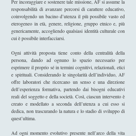
Per incoraggiare e sostenere tale missione, AF si assume la
Collana di Scuola Filosofica
(13)
►
responsabilità di avanzare percorsi di carattere educativo,
coinvolgendo un bacino d’utenza il più possibile vasto ed
Didattica
(7)
▼
eterogeneo in età, genere, religione, gruppo etnico e, più
All we need is philosophy… for children!
genericamente, accogliendo qualsiasi identità culturale con
Progetto Pedagogico di Azione Filosofica per
cui è possibile interfacciarsi.
bambini e adolescenti
Come scrivere recensioni di ogni tipo - Una guida
Ogni attività proposta tiene conto della centralità della
persona, dando ad ognuno lo spazio necessario per
Incoerenze tra agenti educativi: possibili
esprimere il proprio sé in termini cognitivi, relazionali, etici
conseguenze
e spirituali. Considerando le singolarità dell’individuo, AF
La pedagogia non è puericultura!
offre laboratori che ricercano un senso e una direzione
dell’esperienza formativa, partendo dai bisogni educativi
La rivoluzione tecnologica nelle scuole
reali del soggetto e della società. Così, ciascun intervento è
Scacchiera didattica per istruttori e giocatori!
creato e modellato a seconda dell’utenza a cui esso si
dedica, non trascurando la natura e lo stadio di sviluppo di
Tutto per gioco, niente per gioco - Il valore del
quest’ultima.
gioco negli scout
Economia
(9)
►
Ad ogni momento evolutivo presente nell’arco della vita