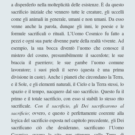
a disperderlo nella molteplicità delle esistenze. È da questo
Dire, fare e baciare dalla terra madre alla ruggine
sacrificio iniziale che vennero tutte le creature, gli uccelli
spettrale
come gli animali in generale, umani e non umani. Da esso
Espellere l'indicibile: una lettura filosofica tra
venne anche la parola, dunque gli inni, le poesie e le
psicoanalisi e dialettica
formule sacrificali o rituali. L’Uomo Cosmico fu fatto a
pezzi e ogni sua parte divenne parte della realtà vivente. Ad
Il Demiurgo di Platone ha l'Idea di Artisticità sui
esempio, la sua bocca diventò l’uomo che conosce il
numeri idealmente contratti
mistero del cosmo, presumibilmente il sacerdote; le sue
Il sospetto per gli "starnuti" della steppa
braccia il guerriero; le sue gambe l’uomo comune
IL TRIANGOLO DELLE OPPPOSIZIONI: UN
lavoratore; i suoi piedi il servo (questa è una prima
MODELLO ERMENEUTICO
divisione in caste). Anche i pianeti che circondano la Terra,
e il Sole, e gli elementi naturali, il Cielo e la Terra stessi, lo
Il «Giano Bifronte» Salvator Mundi di Leonardo da
spazio e il tempo, nacquero dal suo sacrificio. Questo fu il
Vinci in terra straniera
primo e il totale sacrificio, con esso si stabilì lo stesso rito
L'amicizia dell'acqua verso la "clessidra" della luce
sacrificale.
Con il sacrificio, gli Dei sacrificarono al
sacrificio
; ovvero, e questo è perfettamente coerente alla
L'estetica del Monte Vulture fra l'immaginazione
logica del sacrificio esposta nel capitolo precedente, gli Dei
materiale e la natura morta
sacrificano ciò che desiderano, sacrificano l’Uomo
L'Impresa Umana
Cosmico, ovvero la vita, per ottenere, sulla Terra, di