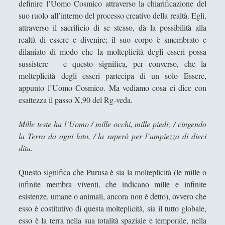
definire l’Uomo Cosmico attraverso la chiarificazione del
La via del samurai: tra Daidòji Yuzàn e
suo ruolo all’interno del processo creativo della realtà. Egli,
Yamamoto Tsunemoto Considerazioni
attraverso il sacrificio di se stesso, dà la possibilità alla
analitiche sul modello del guerriero
realtà di essere e divenire; il suo corpo è smembrato e
giapponese
dilaniato di modo che la molteplicità degli esseri possa
Morale, gli insegnamenti dell'Induismo
sussistere – e questo significa, per converso, che la
molteplicità degli esseri partecipa di un solo Essere,
Zen e Koan - Una breve presentazione
appunto l’Uomo Cosmico. Ma vediamo cosa ci dice con
Sun Tzu
(15)
►
esattezza il passo X,90 del Rg-veda.
Veda
(29)
▼
Mille teste ha l’Uomo / mille occhi, mille piedi; / cingendo
Capitolo 1 - Essenziale introduzione ai
la Terra da ogni lato, / la superò per l’ampiezza di dieci
Veda
dita.
Capitolo 10 - Il sacrificio di Prajapati
Questo significa che Purusa è sia la molteplicità (le mille o
Capitolo 11. Agre – Principio
infinite membra viventi, che indicano mille e infinite
esistenze, umane o animali, ancora non è detto), ovvero che
Capitolo 12. La risoluzione dell’Uno
esso è costitutivo di questa molteplicità, sia il tutto globale,
Capitolo 13. La Parola - Vac
esso è la terra nella sua totalità spaziale e temporale, nella