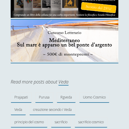
Scrivere di filosofia - Letteratura e filosofia a
confronto
Storie del Novecento - Il mondo diviso tra destra
e sinistra
Studiare filosofia all'Università?
Un gioco editoriale di Jean-Paul Sartre: la finzione
filologica de ‘La Nausea’
Un tappeto volante alla stireria del respiro, se il
ventaglio rinfresca di sciami
Read more posts about
Veda
Un velo, occhi, mento, un vestito, mani, vivi in
eterno per virtù della croce della sezione aurea,
tutto questo è la Gioconda di Leonardo
Prajapati
Purusa
Rgveda
Uomo Cosmico
Una "sete di successo" per il piccione... lavatore
Veda
creazione secondo i Veda
Una dimora fenomenologica senza la prominenza
principio del cosmo
sacrificio
sacrificio cosmico
dell'idealismo