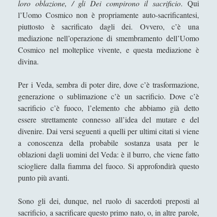
loro oblazione, / gli Dei compirono il sacrificio
. Qui
Capitolo 5. Nasadiya Sukta
l’Uomo Cosmico non è propriamente auto-sacrificantesi,
Capitolo 6. Tapas – ardore
piuttosto è sacrificato dagli dei. Ovvero, c’è una
fiammeggiante
mediazione nell’operazione di smembramento dell’Uomo
Cosmico nel molteplice vivente, e questa mediazione è
Capitolo 7. Skambha – il pilastro del
divina.
cosmo
Capitolo 8. Hiranyagarbha – preghiera
Per i Veda, sembra di poter dire, dove c’è trasformazione,
e lode al dio della creazione
generazione o sublimazione c’è un sacrificio. Dove c’è
sacrificio c’è fuoco, l’elemento che abbiamo già detto
Capitolo 9. Purusa - l'Uomo
essere strettamente connesso all’idea del mutare e del
Cosmico
divenire. Dai versi seguenti a quelli per ultimi citati si viene
Angela Luverà Rattray e l'arte al processo "archeo-
a conoscenza della probabile sostanza usata per le
botanico"
oblazioni dagli uomini del Veda: è il burro, che viene fatto
Considerazioni diverse sulla presenza di Dio
sciogliere dalla fiamma del fuoco. Si approfondirà questo
punto più avanti.
Contro certi ismi…
Desiderio e Contrappunto: la Psicoanalisi come
Sono gli dei, dunque, nel ruolo di sacerdoti preposti al
Filosofia del Tempo Interiore
sacrificio, a sacrificare questo primo nato, o, in altre parole,