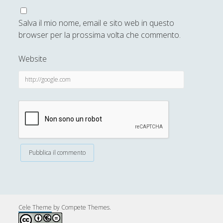
Economia
(9)
►
Filologia
(4)
►
Salva il mio nome, email e sito web in questo
browser per la prossima volta che commento.
Geopolitica
(11)
►
Website
I percorsi di SF2.0
(7)
►
In edicola
(1)
►
Interviste
(70)
►
Itinerari
(14)
►
Musica
(14)
►
Scacchi
(42)
►
Scoutismo
(1)
►
Segnalazioni
(223)
►
Cele Theme
by Compete Themes.
Sicurezza e Relazioni Internazionali
(14)
►