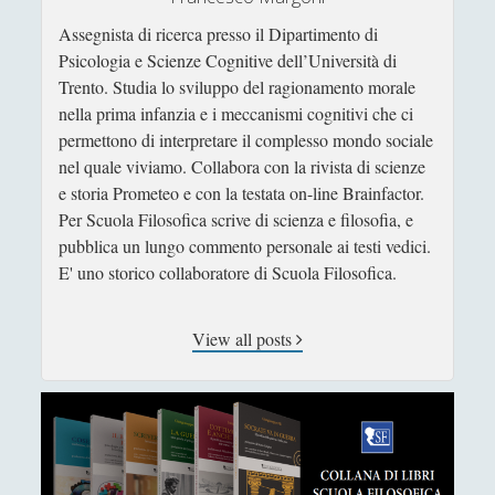
la febbre
Assegnista di ricerca presso il Dipartimento di
La tecnica dodecafonica e la querelle sul "Doctor
Psicologia e Scienze Cognitive dell’Università di
Faustus" di Thomas Mann
Trento. Studia lo sviluppo del ragionamento morale
La trasparenza della plastica che sublima la
nella prima infanzia e i meccanismi cognitivi che ci
"macchia d'olio" sul potere
permettono di interpretare il complesso mondo sociale
nel quale viviamo. Collabora con la rivista di scienze
Paolo Villaggio come Filosofo della Postmodernità
e storia Prometeo e con la testata on-line Brainfactor.
Pedagogia Sociale – Integrazione di Giochi e
Per Scuola Filosofica scrive di scienza e filosofia, e
Interazione Sociale nel Processo di
pubblica un lungo commento personale ai testi vedici.
Apprendimento
E' uno storico collaboratore di Scuola Filosofica.
Riflessioni filosofiche sul cinema di guerra - Capire
la guerra attraverso il cinema
View all posts
Riproducendo la contaminazione che si purifica
per rispecchiamento
Roland Barthes e la moda che atrofizza ogni
variazione di stile (dal sigillo del "gangster" al
nomignolo del ciclista)