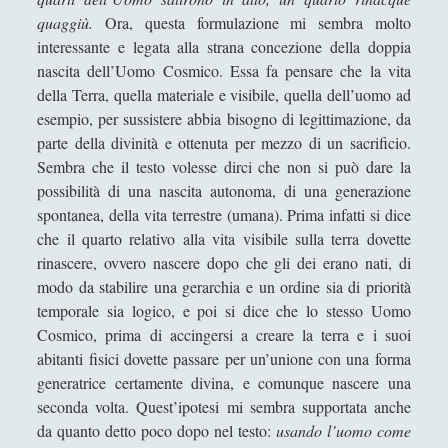
quaggiù.
Ora, questa formulazione mi sembra molto
Capitolo 23. Indra, Soma e Varuna
interessante e legata alla strana concezione della doppia
Capitolo 24. Visnu e il Signore
nascita dell’Uomo Cosmico. Essa fa pensare che la vita
supremo nel contesto delle Upanisad
della Terra, quella materiale e visibile, quella dell’uomo ad
esempio, per sussistere abbia bisogno di legittimazione, da
Capitolo 25. L’emergenza della vita
parte della divinità e ottenuta per mezzo di un sacrificio.
Capitolo 26. L’inizio: l’Aurora
Sembra che il testo volesse dirci che non si può dare la
possibilità di una nascita autonoma, di una generazione
Capitolo 27. Il rapporto dell’uomo con
spontanea, della vita terrestre (umana). Prima infatti si dice
Aurora
che il quarto relativo alla vita visibile sulla terra dovette
Capitolo 28. L’inizio dell’uomo: la sua
rinascere, ovvero nascere dopo che gli dei erano nati, di
nascita
modo da stabilire una gerarchia e un ordine sia di priorità
temporale sia logico, e poi si dice che lo stesso Uomo
Capitolo 29. Sraddhā, la fede:
Cosmico, prima di accingersi a creare la terra e i suoi
l’emergere della vita spirituale
abitanti fisici dovette passare per un’unione con una forma
Capitolo 3 - La Gayatri
generatrice certamente divina, e comunque nascere una
Capitolo 4 - Preludio: il primo
seconda volta. Quest’ipotesi mi sembra supportata anche
passaggio
da quanto detto poco dopo nel testo:
usando l’uomo come