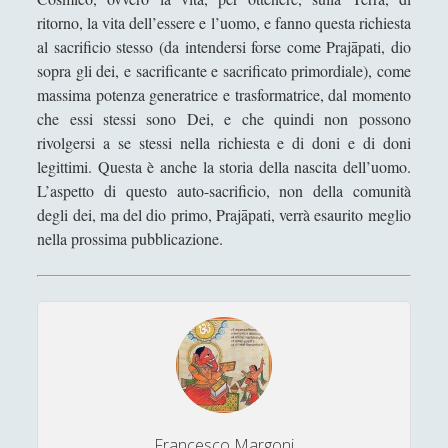
ritorno, la vita dell’essere e l’uomo, e fanno questa richiesta
L'incoronazione della Vergine di Alessandro
al sacrificio stesso (da intendersi forse come Prajāpati, dio
Bonvicini in una visione alchemica
sopra gli dei, e sacrificante e sacrificato primordiale), come
La Costituzione estetica al genitivo impolitico d'un
massima potenza generatrice e trasformatrice, dal momento
Potremmo
che essi stessi sono Dei, e che quindi non possono
La crisi dei linguaggi artistici
rivolgersi a se stessi nella richiesta e di doni e di doni
legittimi. Questa è anche la storia della nascita dell’uomo.
La filosofia e il linguaggio politico cinese. La
L’aspetto di questo auto-sacrificio, non della comunità
riscoperta di Confucio e i limiti filosofici della
degli dei, ma del dio primo, Prajāpati, verrà esaurito meglio
nostra comprensione della Cina [3/3]
nella prossima pubblicazione.
La macellazione dell'arte che "maschera" la
monumentalità della filosofia
La poetica della musica di Igor Stravinskij
La risorsa di Dio, la Madonna, nell'opera di
conversione del Cristianesimo l "Incredulità di San
Tommaso" di Caravaggio
La scultura è una fiamma all'esistenzialismo con
Francesco Margoni