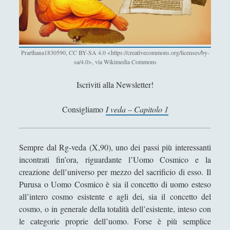
Antologia
(4)
►
Filosofia
(799)
▼
Filosofia Antica
(33)
►
Prarthana1830590, CC BY-SA 4.0 <https://creativecommons.org/licenses/by-
sa/4.0>, via Wikimedia Commons
Filosofia Medioevale
(12)
►
Filosofia Moderna
(54)
►
Iscriviti alla Newsletter!
Filosofia Romantica
(6)
►
Consigliamo
I veda – Capitolo 1
Filosofia Contemporanea
(86)
►
I Grandi Temi della Filosofia
(523)
►
Sempre dal Rg-veda (X,90), uno dei passi più interessanti
incontrati fin’ora, riguardante l’Uomo Cosmico e la
Corsi Di Filosofia
(10)
►
creazione dell’universo per mezzo del sacrificio di esso. Il
Spiegazioni per una Filosofia più Easy!
(40)
►
Purusa o Uomo Cosmico è sia il concetto di uomo esteso
all’intero cosmo esistente e agli dei, sia il concetto del
Filosofia Applicata
(72)
►
cosmo, o in generale della totalità dell’esistente, inteso con
Filosofia Orientale
(47)
▼
le categorie proprie dell’uomo. Forse è più semplice