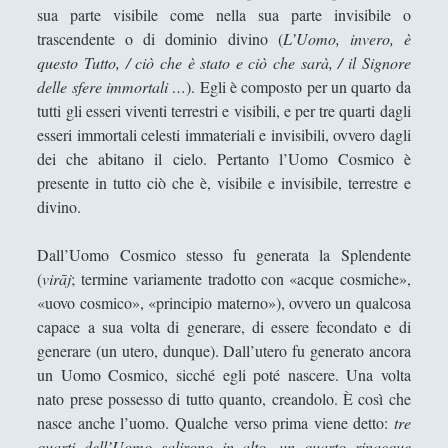
sua parte visibile come nella sua parte invisibile o
Capitolo 14. Jnana – canto alla
trascendente o di dominio divino (
L’Uomo, invero, è
saggezza ispirata
questo Tutto, / ciò che è stato e ciò che sarà, / il Signore
Capitolo 15. I poteri della Parola
delle sfere immortali …
). Egli è composto per un quarto da
Capitolo 16. La Parola come enigma
tutti gli esseri viventi terrestri e visibili, e per tre quarti dagli
esseri immortali celesti immateriali e invisibili, ovvero dagli
Capitolo 17. La Parola sacra, ovvero
dei che abitano il cielo. Pertanto l’Uomo Cosmico è
Brahman
presente in tutto ciò che è, visibile e invisibile, terrestre e
Capitolo 18. La Parola, il Principio e la
divino.
Mente
Dall’Uomo Cosmico stesso fu generata la Splendente
Capitolo 19. La tragica origine del
(
virāj
; termine variamente tradotto con «acque cosmiche»,
cosmo e della Parola
«uovo cosmico», «principio materno»), ovvero un qualcosa
Capitolo 2 - Il primo mantra
capace a sua volta di generare, di essere fecondato e di
generare (un utero, dunque). Dall’utero fu generato ancora
Capitolo 20. Gli elementi
un Uomo Cosmico, sicché egli poté nascere. Una volta
Capitolo 21. Il Signore – l’Essere
nato prese possesso di tutto quanto, creandolo. È così che
Supremo vedico
nasce anche l’uomo. Qualche verso prima viene detto:
tre
Capitolo 22. Agni
quarti dell’Uomo salirono in alto, un quarto rinacque