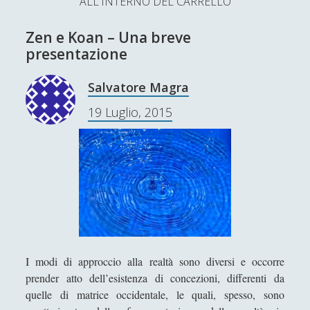
ALL'INTERNO DEL CARRELLO
L’Ultimo Scacco – Concorso Letterario
Zen e Koan – Una breve
Contatti & Collabora!
CERCA
presentazione
La nostra storia
S
Salvatore Magra
e
t
f
y
19 Luglio, 2015
a
r
w
a
o
c
SUPPORT US
i
c
u
h
t
e
t
Se apprezzi il nostro lavoro, puoi effettuare una
donazione tramite PayPal!
t
b
u
e
o
b
r
o
e
I modi di approccio alla realtà sono diversi e occorre
prender atto dell’esistenza di concezioni, differenti da
Contenuti
k
quelle di matrice occidentale, le quali, spesso, sono