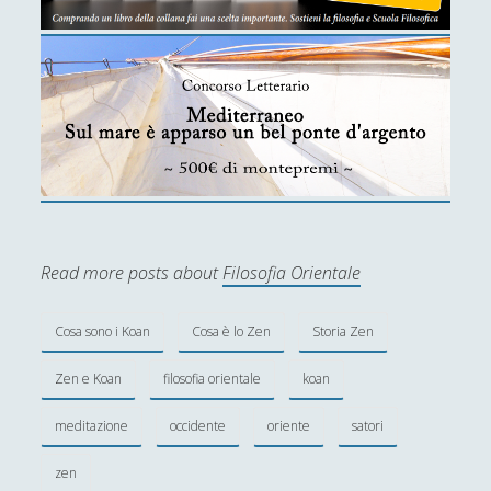
Read more posts about
Filosofia Orientale
Cosa sono i Koan
Cosa è lo Zen
Storia Zen
Zen e Koan
filosofia orientale
koan
meditazione
occidente
oriente
satori
zen