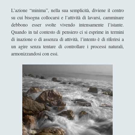
La tecnica dodecafonica e la querelle sul "Doctor
L’azione “minima”, nella sua semplicità, diviene il centro
Faustus" di Thomas Mann
su cui bisogna collocarsi e l’attività di lavarsi, camminare
debbono esser svolte vivendo intensamente l’istante.
La trasparenza della plastica che sublima la
Quando in tal contesto di pensiero ci si esprime in termini
"macchia d'olio" sul potere
di inazione o di assenza di attività, l’intento è di riferirsi a
Paolo Villaggio come Filosofo della Postmodernità
un agire senza tentare di controllare i processi naturali,
Pedagogia Sociale – Integrazione di Giochi e
armonizzandosi con essi.
Interazione Sociale nel Processo di
Apprendimento
Riflessioni filosofiche sul cinema di guerra - Capire
la guerra attraverso il cinema
Riproducendo la contaminazione che si purifica
per rispecchiamento
Roland Barthes e la moda che atrofizza ogni
variazione di stile (dal sigillo del "gangster" al
nomignolo del ciclista)