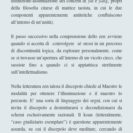
distinzione-assimilazione dei concetti di
yin
e
yang
, propri
della filosofia cinese di matrice taoista, in cui le due
Paolo Meneghetti
componenti apparentemente antitetiche confluiscono
Redazione
all’interno di un’unità).
Robert Paul Wolff
Il passo successivo nella comprensione dello zen avviene
Rudy Gallerani
quando si accetta di coinvolgere sé stessi in un percorso
Sonia Cosio
di discontinuità logica, da esplorare personalmente, come
se si trovasse un’apertura all’interno di un vicolo cieco, che
Salvatore Magra
sussiste fino a quando ci si appiattisca sterilmente
Sergio Pampanini
sull’intellettualismo.
Simone Di Massa
Nella letteratura zen talora il discepolo chiede al Maestro le
Stefano Bernini
modalità per ottenere l’illuminazione e il maestro lo
percuote. E’ una sorta di linguaggio dei segni, con cui si
Stefano Sabatini
invita il discepolo a destrutturarsi e decondizionarsi da
Tullio Aebischer
schemi esclusivamente razionali. Il koan (letteralmente,
“caso giudiziario esemplare”) è questione apparentemente
Umberto Rossolini
assurda, su cui il discepolo deve meditare, cercando di
Valeria Franco