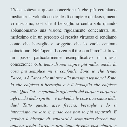
L’idea sottesa a questa concezione è che più cerchiamo
mediante la volontà cosciente di compiere qualcosa, meno
vi riusciamo, così che il bersaglio si centra solo quando
abbandoniamo una visione rigidamente concentrata sul
medesimo e in un percorso di crescita virtuoso ci rendiamo
conto che bersaglio e soggetto che lo vuole centrare
coincidono. Nell’opera “Lo zen e il tiro con l’arco” si trova
un passo particolarmente esemplificativo di questa
concezione: <<
Io temo di non capire più nulla, anche la
cosa più semplice mi si confonde. Sono io che tendo
l’arco, o è l’arco che mi trae alla massima tensione? Sono
io che colpisco il bersaglio o è il bersaglio che colpisce
me? Quel “si” è spirituale agli occhi del corpo e corporeo
agli occhi dello spirito – è ambedue le cose o nessuna delle
due? Tutto questo, arco freccia, bersaglio e Io si
intrecciano tra loro in modo che non so più separarli. E
persino il bisogno di separarli è scomparso.Perché non
appena tendo l’arco e tiro, tutto diventa così chiaro e