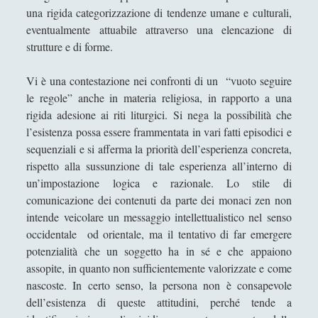
Dire, fare e baciare dalla terra madre alla ruggine
una rigida categorizzazione di tendenze umane e culturali,
spettrale
eventualmente attuabile attraverso una elencazione di
Espellere l'indicibile: una lettura filosofica tra
strutture e di forme.
psicoanalisi e dialettica
Vi è una contestazione nei confronti di un “vuoto seguire
Il Demiurgo di Platone ha l'Idea di Artisticità sui
le regole” anche in materia religiosa, in rapporto a una
numeri idealmente contratti
rigida adesione ai riti liturgici. Si nega la possibilità che
Il sospetto per gli "starnuti" della steppa
l’esistenza possa essere frammentata in vari fatti episodici e
sequenziali e si afferma la priorità dell’esperienza concreta,
IL TRIANGOLO DELLE OPPPOSIZIONI: UN
rispetto alla sussunzione di tale esperienza all’interno di
MODELLO ERMENEUTICO
un’impostazione logica e razionale. Lo stile di
Il «Giano Bifronte» Salvator Mundi di Leonardo da
comunicazione dei contenuti da parte dei monaci zen non
Vinci in terra straniera
intende veicolare un messaggio intellettualistico nel senso
L'amicizia dell'acqua verso la "clessidra" della luce
occidentale od orientale, ma il tentativo di far emergere
potenzialità che un soggetto ha in sé e che appaiono
L'estetica del Monte Vulture fra l'immaginazione
assopite, in quanto non sufficientemente valorizzate e come
materiale e la natura morta
nascoste. In certo senso, la persona non è consapevole
L'Impresa Umana
dell’esistenza di queste attitudini, perché tende a