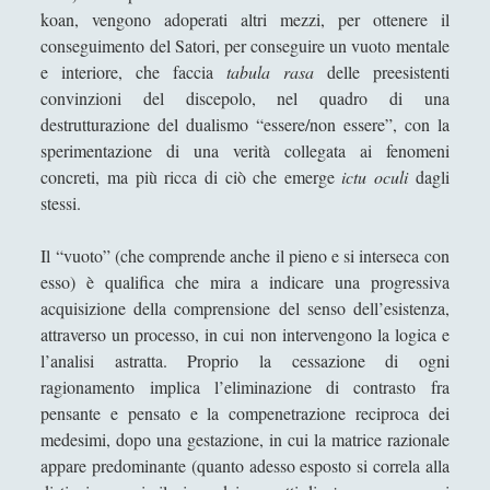
koan, vengono adoperati altri mezzi, per ottenere il
Giangiuseppe Pili
conseguimento del Satori, per conseguire un vuoto mentale
Giorgio Della Rocca
e interiore, che faccia
tabula rasa
delle preesistenti
convinzioni del discepolo, nel quadro di una
Giovanni Ingrosso
destrutturazione del dualismo “essere/non essere”, con la
Giuseppe Cacciatore
sperimentazione di una verità collegata ai fenomeni
Giuseppe Ragunì
concreti, ma più ricca di ciò che emerge
ictu oculi
dagli
stessi.
Guido Del Santo
Ivano E. Pollini
Il “vuoto” (che comprende anche il pieno e si interseca con
esso) è qualifica che mira a indicare una progressiva
Laura Baire
acquisizione della comprensione del senso dell’esistenza,
Linda Savelli
attraverso un processo, in cui non intervengono la logica e
l’analisi astratta. Proprio la cessazione di ogni
Massimo Fabi
ragionamento implica l’eliminazione di contrasto fra
Matteo Bucalossi
pensante e pensato e la compenetrazione reciproca dei
medesimi, dopo una gestazione, in cui la matrice razionale
Michele Diodati
appare predominante (quanto adesso esposto si correla alla
Paolo Ceola