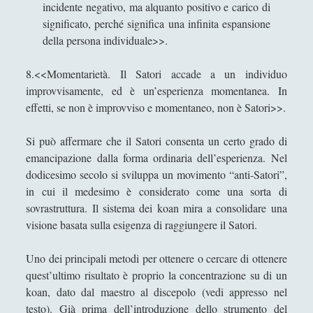
incidente negativo, ma alquanto positivo e carico di
Chiara Cozzi
significato, perché significa una infinita espansione
Cosimo Meneguzzo
della persona individuale>>.
Daniele Barni
8.<<Momentarietà. Il Satori accade a un individuo
Danilo Mallò
improvvisamente, ed è un’esperienza momentanea. In
effetti, se non è improvviso e momentaneo, non è Satori>>.
Dario Maestripieri
Emanuele Franz
Si può affermare che il Satori consenta un certo grado di
Enrico Pili
emancipazione dalla forma ordinaria dell’esperienza. Nel
dodicesimo secolo si sviluppa un movimento “anti-Satori”,
Federica Mazzocchini
in cui il medesimo è considerato come una sorta di
Francesco Margoni
sovrastruttura. Il sistema dei koan mira a consolidare una
visione basata sulla esigenza di raggiungere il Satori.
Francesco Marigo
Gaetano Barbella
Uno dei principali metodi per ottenere o cercare di ottenere
quest’ultimo risultato è proprio la concentrazione su di un
Giacomo Carrus
koan, dato dal maestro al discepolo (vedi appresso nel
Giada Salvati
testo). Già prima dell’introduzione dello strumento del