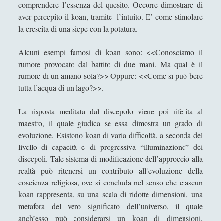
comprendere l’essenza del quesito. Occorre dimostrare di
aver percepito il koan, tramite l’intuito. E’ come stimolare
Valerio Stagno
la crescita di una siepe con la potatura.
Wolfgang Francesco Pili
Alcuni esempi famosi di koan sono: <<Conosciamo il
rumore provocato dal battito di due mani. Ma qual è il
rumore di un amano sola?>> Oppure: <<Come si può bere
tutta l’acqua di un lago?>>.
La risposta meditata dal discepolo viene poi riferita al
maestro, il quale giudica se essa dimostra un grado di
evoluzione. Esistono koan di varia difficoltà, a seconda del
livello di capacità e di progressiva “illuminazione” dei
discepoli. Tale sistema di modificazione dell’approccio alla
realtà può ritenersi un contributo all’evoluzione della
coscienza religiosa, ove si concluda nel senso che ciascun
koan rappresenta, su una scala di ridotte dimensioni, una
metafora del vero significato dell’universo, il quale
anch’esso può considerarsi un koan di dimensioni,