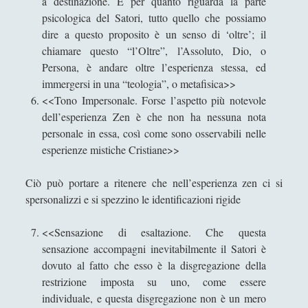
a destinazione. E per quanto riguarda la parte
psicologica del Satori, tutto quello che possiamo
Utilità
(12)
►
dire a questo proposito è un senso di ‘oltre’; il
Venere in Cornice
(43)
►
chiamare questo “l’Oltre”, l’Assoluto, Dio, o
Persona, è andare oltre l’esperienza stessa, ed
immergersi in una “teologia”, o metafisica>>
ARTICOLI PER AUTORE
<<Tono Impersonale. Forse l’aspetto più notevole
dell’esperienza Zen è che non ha nessuna nota
Alberto Labellarte
personale in essa, così come sono osservabili nelle
Alessandro Giorgi
esperienze mistiche Cristiane>>
Alice Manzoni
Ciò può portare a ritenere che nell’esperienza zen ci si
Andrea Bardazzi
spersonalizzi e si spezzino le identificazioni rigide
Andrea Corona
<<Sensazione di esaltazione. Che questa
Andrea Mereu
sensazione accompagni inevitabilmente il Satori è
dovuto al fatto che esso è la disgregazione della
Andrea Zeppi
restrizione imposta su uno, come essere
Brad Smith
individuale, e questa disgregazione non è un mero