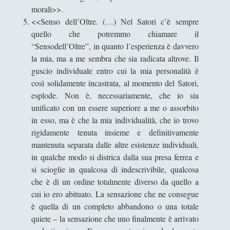
morali>>.
Filologia
(4)
►
<<Senso dell’Oltre. (…) Nel Satori c’è sempre
Geopolitica
(11)
►
quello che potremmo chiamare il
“Sensodell’Oltre”, in quanto l’esperienza è davvero
I percorsi di SF2.0
(7)
►
la mia, ma a me sembra che sia radicata altrove. Il
guscio individuale entro cui la mia personalità è
In edicola
(1)
►
così solidamente incastrata, al momento del Satori,
Interviste
(70)
►
esplode. Non è, necessariamente, che io sia
unificato con un essere superiore a me o assorbito
Itinerari
(14)
►
in esso, ma è che la mia individualità, che io trovo
Musica
(14)
►
rigidamente tenuta insieme e definitivamente
mantenuta separata dalle altre esistenze individuali,
Scacchi
(42)
►
in qualche modo si districa dalla sua presa ferrea e
si scioglie in qualcosa di indescrivibile, qualcosa
Scoutismo
(1)
►
che è di un ordine totalmente diverso da quello a
Segnalazioni
(223)
►
cui io ero abituato. La sensazione che ne consegue
è quella di un completo abbandono o una totale
Sicurezza e Relazioni Internazionali
(14)
►
quiete – la sensazione che uno finalmente è arrivato
Storia della Letteratura
(160)
►