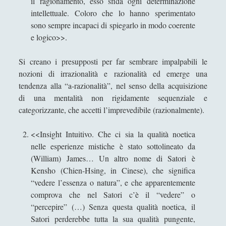
il ragionamento, esso sfida ogni determinazione
"sbuffa" dall'oro / The train of a snail which "puffs"
intellettuale. Coloro che lo hanno sperimentato
from the gold
sono sempre incapaci di spiegarlo in modo coerente
e logico>>.
VENERE IN CORNICE - La colonna si gonfia
d'acqua al tempo d'una fontana volante / The
Si creano i presupposti per far sembrare impalpabili le
column swells with water at the time of a flying
nozioni di irrazionalità e razionalità ed emerge una
fountain
tendenza alla “a-razionalità”, nel senso della acquisizione
VENERE IN CORNICE - Le bollicine viola sulla pelle
di una mentalità non rigidamente sequenziale e
d'un atomo che fa danzare la sera / The violet
categorizzante, che accetti l’imprevedibile (razionalmente).
bubbles on the skin of an atom which allows the
evening to dance
<<Insight Intuitivo. Che ci sia la qualità noetica
[Recensione] Antonio Rinaldis - Nuove lezioni di
nelle esperienze mistiche è stato sottolineato da
filosofia. I temi fondamentali del pensiero umano
(William) James… Un altro nome di Satori è
(Diarkos, 2025)
Kensho (Chien-Hsing, in Cinese), che significa
“vedere l’essenza o natura”, e che apparentemente
[Recensione] Pasquale Vitale – Filosofia Medievale
comprova che nel Satori c’è il “vedere” o
(Diarkos 2023)
“percepire” (…) Senza questa qualità noetica, il
Saggi
(72)
►
Satori perderebbe tutta la sua qualità pungente,