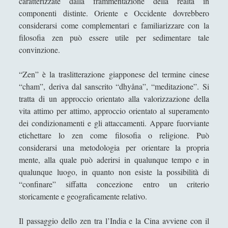
caratterizzate dalla frammentazione della realtà in
Antologia
(4)
►
componenti distinte. Oriente e Occidente dovrebbero
Filosofia
(799)
▼
considerarsi come complementari e familiarizzare con la
filosofia zen può essere utile per sedimentare tale
Filosofia Antica
(33)
►
convinzione.
Filosofia Medioevale
(12)
►
“Zen” è la traslitterazione giapponese del termine cinese
Filosofia Moderna
(54)
►
“cham”, deriva dal sanscrito “dhyåna”, “meditazione”. Si
tratta di un approccio orientato alla valorizzazione della
Filosofia Romantica
(6)
►
vita attimo per attimo, approccio orientato al superamento
Filosofia Contemporanea
(86)
►
dei condizionamenti e gli attaccamenti. Appare fuorviante
etichettare lo zen come filosofia o religione. Può
I Grandi Temi della Filosofia
(523)
►
considerarsi una metodologia per orientare la propria
Corsi Di Filosofia
(10)
mente, alla quale può aderirsi in qualunque tempo e in
►
qualunque luogo, in quanto non esiste la possibilità di
Spiegazioni per una Filosofia più Easy!
(40)
►
“confinare” siffatta concezione entro un criterio
storicamente e geograficamente relativo.
Filosofia Applicata
(72)
►
Filosofia Orientale
(47)
▼
Il passaggio dello zen tra l’India e la Cina avviene con il