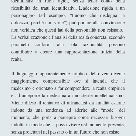
identificarsi in ruoli rigidi, senza tener conto della
L'incoronazione della Vergine di Alessandro
flessibilità dei tratti identificativi. L’adesione rigida a un
Bonvicini in una visione alchemica
personaggio (ad esempio, “l’uomo che disdegna la
La Costituzione estetica al genitivo impolitico d'un
dolcezza, perché non virile”) può portare alla convinzione
Potremmo
non veridica che questi lati della personalità non esistano.
La verbalizzazione e l’analisi della realtà concreta, secondo
La crisi dei linguaggi artistici
parametri conformi alla sola razionalità, possono
La filosofia e il linguaggio politico cinese. La
contribuire a creare una rappresentazione fittizia della
riscoperta di Confucio e i limiti filosofici della
realtà.
nostra comprensione della Cina [3/3]
La macellazione dell'arte che "maschera" la
Il linguaggio apparentemente criptico dello zen diventa
monumentalità della filosofia
maggiormente comprensibile ove si intenda che il
medesimo è orientato a far comprendere la realtà empirica
La poetica della musica di Igor Stravinskij
e ad anteporre la medesima a uno sterile intellettualismo.
La risorsa di Dio, la Madonna, nell'opera di
Viene difeso il tentativo di affrancarsi da finalità esterne
conversione del Cristianesimo l "Incredulità di San
indotte da una tendenza ad aderire alle “mode” del
Tommaso" di Caravaggio
momento, che porta a percepire come necessari bisogni
indotti, in modo che si possa vivere nel momento presente,
La scultura è una fiamma all'esistenzialismo con
senza proiettarsi nel passato o in un futuro che non esiste.
la febbre