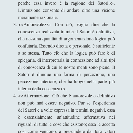
perché essa invero è la ragione del Satori>>.
Scienza
(84)
►
L’intuizione consente di andare oltre una visione
Storia
(144)
►
meramente razionale.
<<Autorevolezza. Con ciò, voglio dire che la
Libri Recensiti
(441)
►
conoscenza realizzata tramite il Satori è definitiva,
che nessuna quantità di argomentazione logica può
Random
(28)
►
confutarla. Essendo diretta e personale, è sufficiente
Ironia
(7)
►
a se stessa. Tutto ciò che la logica può fare è di
spiegarla, di interpretarla in connessione ad altri tipi
Un Po’ Di Narrativa
(7)
►
di conoscenza di cui le nostre menti sono piene. Il
Attualità
(12)
►
Satori è dunque una forma di percezione, una
percezione interiore, che ha luogo nella parte più
Azione Filosofica
(4)
►
interna della coscienza>>.
<<Affermazione. Ciò che è autorevole e definitivo
Cinema e Serie
(15)
►
non può mai essere negativo. Pur se l’esperienza
Collana di Scuola Filosofica
(13)
►
del Satori è a volte espressa in termini negativi, essa
è essenzialmente un’attitudine affermativa nei
Didattica
(7)
►
riguardi di tutte le cose che esistono; essa le accetta
Economia
(9)
►
così come vengono, a prescindere dai loro valori