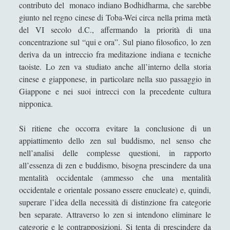
contributo del
monaco indiano Bodhidharma, che sarebbe
La via del samurai: tra Daidòji Yuzàn e
giunto nel regno cinese di Toba-Wei circa nella prima metà
Yamamoto Tsunemoto Considerazioni
del VI secolo d.C., affermando la priorità di una
analitiche sul modello del guerriero
concentrazione sul “qui e ora”. Sul piano filosofico, lo zen
giapponese
deriva da un intreccio fra meditazione indiana e tecniche
Morale, gli insegnamenti dell'Induismo
taoiste. Lo zen va studiato anche all’interno della storia
cinese e giapponese, in particolare nella suo passaggio in
Zen e Koan - Una breve presentazione
Giappone e nei suoi intrecci con la precedente cultura
Sun Tzu
(15)
►
nipponica.
Veda
(29)
►
Si ritiene che occorra evitare la conclusione di un
Angela Luverà Rattray e l'arte al processo "archeo-
appiattimento dello zen sul buddismo, nel senso che
botanico"
nell’analisi delle complesse questioni, in rapporto
all’essenza di zen e buddismo, bisogna prescindere da una
Considerazioni diverse sulla presenza di Dio
mentalità occidentale (ammesso che una mentalità
Contro certi ismi…
occidentale e orientale possano essere enucleate) e, quindi,
superare l’idea della necessità di distinzione fra categorie
Desiderio e Contrappunto: la Psicoanalisi come
Filosofia del Tempo Interiore
ben separate. Attraverso lo zen si intendono eliminare le
categorie e le contrapposizioni. Si tenta di prescindere da