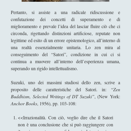
Scrivere di filosofia - Letteratura e filosofia a
confronto
Pertanto, si assiste a una radicale ridiscussione e
Storie del Novecento - Il mondo diviso tra destra
confutazione dei concetti di superamento e di
e sinistra
miglioramento e prevale l’idea del lasciar fluire ciò che ci
circonda, rigettando distinzioni artificiose, reputate non
Studiare filosofia all'Università?
legittime ed esito di un errore epistemologico, all’interno di
Un gioco editoriale di Jean-Paul Sartre: la finzione
una realtà essenzialmente unitaria. Lo zen mira al
filologica de ‘La Nausea’
conseguimento del “Satori”, condizione in cui ci si
continua a muovere all’interno dell’esperienza umana,
Un tappeto volante alla stireria del respiro, se il
superando un rigido intellettualismo.
ventaglio rinfresca di sciami
Un velo, occhi, mento, un vestito, mani, vivi in
Suzuki, uno dei massimi studiosi dello zen, scrive a
eterno per virtù della croce della sezione aurea,
proposito delle caratteristiche del Satori. in: “
Zen
tutto questo è la Gioconda di Leonardo
Buddhism, Selected Writings of DT Suzuki”
, (New York:
Anchor Books
, 1956), pp. 103-108:
Una "sete di successo" per il piccione... lavatore
Una dimora fenomenologica senza la prominenza
<<Irrazionalità. Con ciò, voglio dire che il Satori
dell'idealismo
non è una conclusione che si può raggiungere con
VENERE IN CORNICE - Il treno della chiocciola che