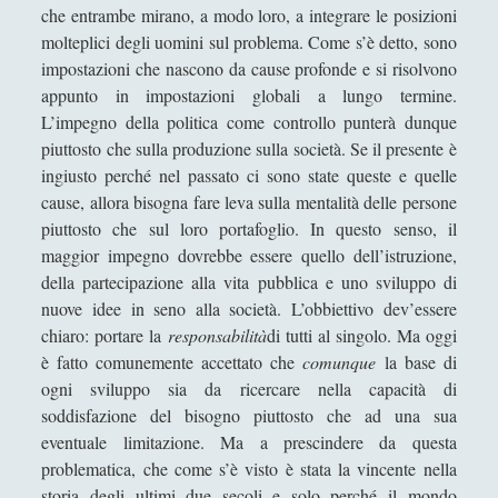
che entrambe mirano, a modo loro, a integrare le posizioni
La risorsa di Dio, la Madonna, nell'opera di
molteplici degli uomini sul problema. Come s’è detto, sono
conversione del Cristianesimo l "Incredulità di San
impostazioni che nascono da cause profonde e si risolvono
Tommaso" di Caravaggio
appunto in impostazioni globali a lungo termine.
La scultura è una fiamma all'esistenzialismo con
L’impegno della politica come controllo punterà dunque
la febbre
piuttosto che sulla produzione sulla società. Se il presente è
ingiusto perché nel passato ci sono state queste e quelle
La tecnica dodecafonica e la querelle sul "Doctor
cause, allora bisogna fare leva sulla mentalità delle persone
Faustus" di Thomas Mann
piuttosto che sul loro portafoglio. In questo senso, il
La trasparenza della plastica che sublima la
maggior impegno dovrebbe essere quello dell’istruzione,
"macchia d'olio" sul potere
della partecipazione alla vita pubblica e uno sviluppo di
nuove idee in seno alla società. L’obbiettivo dev’essere
Paolo Villaggio come Filosofo della Postmodernità
chiaro: portare la
responsabilità
di tutti al singolo. Ma oggi
Pedagogia Sociale – Integrazione di Giochi e
è fatto comunemente accettato che
comunque
la base di
Interazione Sociale nel Processo di
ogni sviluppo sia da ricercare nella capacità di
Apprendimento
soddisfazione del bisogno piuttosto che ad una sua
Riflessioni filosofiche sul cinema di guerra - Capire
eventuale limitazione. Ma a prescindere da questa
la guerra attraverso il cinema
problematica, che come s’è visto è stata la vincente nella
storia degli ultimi due secoli e solo perché il mondo