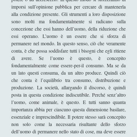
Marx, il comunismo e il totalitarismo
imporsi sull’opinione pubblica per cercare di mantenerla
di sinistra
alla condizione presente. Gli strumenti a loro disposizione
sono molti ma fondamentalmente si radicano sulla
Ordine internazionale per i diritti
concezione che essi hanno dell’uomo, della riduzione che
umani: un progetto possibile?
essi operano. L’uomo è un essere che si sforza di
Per la pace perpetua - La via della
permanere nel mondo. In questo senso, ciò che veramente
pace di Immanuel Kant
conta, è che possa soddisfare tutti i bisogni che egli ritiene
di avere. Se l’uomo è questo, è concepito
Politica di dominio e Politica di
fondamentalmente come essere-per-il consumo. Ma se da
controllo
un lato questi consuma, da un altro produce. Quindi ciò
Politica: un breve trattato.
che conta è l’equilibrio tra consumo, distribuzione e
produzione. La società, allargando il discorso, è quindi
Riflessioni su “Sorvegliare e punire. La
posta in questa condizione indiscutibile. Perché senz’altro
nascita della prigione” di Michel
Foucault - la storia del Grande
l’uomo, come animale, è questo. E tutti sanno quanta
fratello, ovvero della nostra società.
importanza abbia per ciascuno questa dimensione basilare,
essenziale e imprescindibile. Il potere stesso sarà concepito
Storia della follia nell’età classica -
non solo come la necessaria risultante dello sforzo
Michel Foucault
dell’uomo di permanere nello stato di cose, ma deve essere