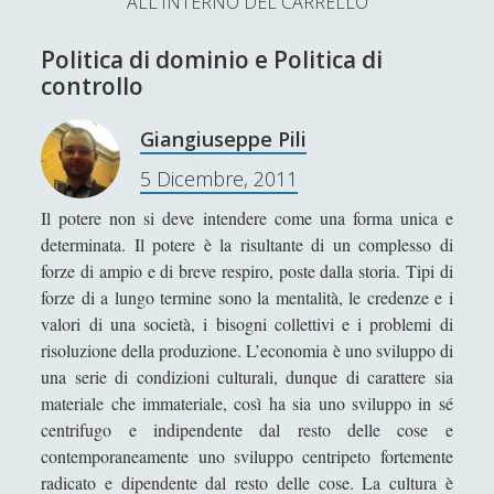
ALL'INTERNO DEL CARRELLO
L’Ultimo Scacco – Concorso Letterario
Politica di dominio e Politica di
Contatti & Collabora!
CERCA
controllo
La nostra storia
S
Giangiuseppe Pili
e
t
f
y
5 Dicembre, 2011
a
r
SUPPORT US
w
a
o
Il potere non si deve intendere come una forma unica e
c
determinata. Il potere è la risultante di un complesso di
i
c
u
h
Se apprezzi il nostro lavoro, puoi effettuare una
forze di ampio e di breve respiro, poste dalla storia. Tipi di
donazione tramite PayPal!
t
e
t
forze di a lungo termine sono la mentalità, le credenze e i
valori di una società, i bisogni collettivi e i problemi di
t
b
u
risoluzione della produzione. L’economia è uno sviluppo di
e
o
b
una serie di condizioni culturali, dunque di carattere sia
materiale che immateriale, così ha sia uno sviluppo in sé
Contenuti
r
o
e
centrifugo e indipendente dal resto delle cose e
k
contemporaneamente uno sviluppo centripeto fortemente
Antologia
(4)
►
radicato e dipendente dal resto delle cose. La cultura è