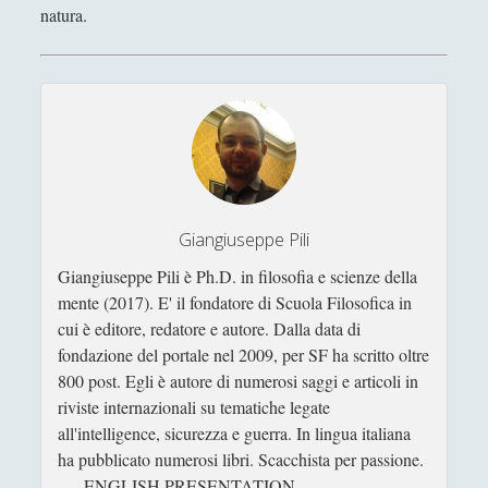
natura.
(Diarkos, 2025)
[Recensione] Pasquale Vitale – Filosofia Medievale
(Diarkos 2023)
Saggi
(72)
►
Scienza
(84)
►
Storia
(144)
►
Giangiuseppe Pili
Libri Recensiti
(441)
►
Giangiuseppe Pili è Ph.D. in filosofia e scienze della
Random
(28)
►
mente (2017). E' il fondatore di Scuola Filosofica in
cui è editore, redatore e autore. Dalla data di
Ironia
(7)
►
fondazione del portale nel 2009, per SF ha scritto oltre
Un Po’ Di Narrativa
(7)
►
800 post. Egli è autore di numerosi saggi e articoli in
riviste internazionali su tematiche legate
Attualità
(12)
►
all'intelligence, sicurezza e guerra. In lingua italiana
Azione Filosofica
(4)
ha pubblicato numerosi libri. Scacchista per passione.
►
---- ENGLISH PRESENTATION -----------------------