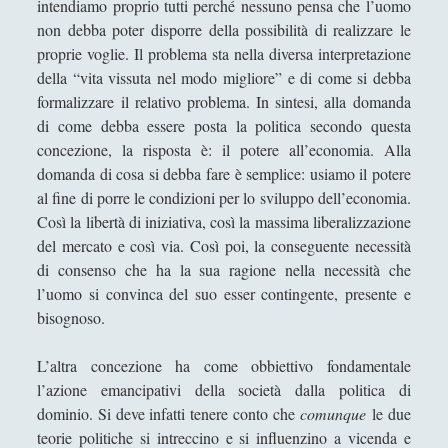
intendiamo proprio tutti perché nessuno pensa che l’uomo
L'amicizia dell'acqua verso la "clessidra" della luce
non debba poter disporre della possibilità di realizzare le
L'estetica del Monte Vulture fra l'immaginazione
proprie voglie. Il problema sta nella diversa interpretazione
materiale e la natura morta
della “vita vissuta nel modo migliore” e di come si debba
formalizzare il relativo problema. In sintesi, alla domanda
L'Impresa Umana
di come debba essere posta la politica secondo questa
L'incoronazione della Vergine di Alessandro
concezione, la risposta è: il potere all’economia. Alla
Bonvicini in una visione alchemica
domanda di cosa si debba fare è semplice: usiamo il potere
al fine di porre le condizioni per lo sviluppo dell’economia.
La Costituzione estetica al genitivo impolitico d'un
Così la libertà di iniziativa, così la massima liberalizzazione
Potremmo
del mercato e così via. Così poi, la conseguente necessità
La crisi dei linguaggi artistici
di consenso che ha la sua ragione nella necessità che
l’uomo si convinca del suo esser contingente, presente e
La filosofia e il linguaggio politico cinese. La
bisognoso.
riscoperta di Confucio e i limiti filosofici della
nostra comprensione della Cina [3/3]
L’altra concezione ha come obbiettivo fondamentale
La macellazione dell'arte che "maschera" la
l’azione emancipativi della società dalla politica di
monumentalità della filosofia
dominio. Si deve infatti tenere conto che
comunque
le due
La poetica della musica di Igor Stravinskij
teorie politiche si intreccino e si influenzino a vicenda e