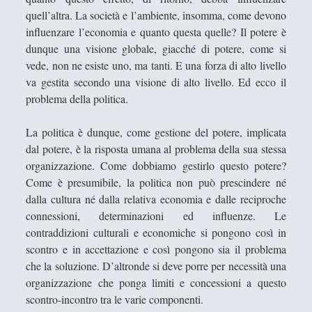
Epistemologia
(47)
►
quell’altra. La società e l’ambiente, insomma, come devono
influenzare l’economia e quanto questa quelle? Il potere è
Estetica
(50)
►
dunque una visione globale, giacché di potere, come si
vede, non ne esiste uno, ma tanti. E una forza di alto livello
Etica, Metaetica e Morale
(60)
►
va gestita secondo una visione di alto livello. Ed ecco il
Filosofia Politica
(47)
▼
problema della politica.
Autorità e prestigio - Una analisi di un
La politica è dunque, come gestione del potere, implicata
fenomeno sociale
dal potere, è la risposta umana al problema della sua stessa
Capire che cos’è il capitalismo
organizzazione. Come dobbiamo gestirlo questo potere?
Come è presumibile, la politica non può prescindere né
Capire la “Risposta alla domanda –
Che cos'è l’illuminismo” di Immanuel
dalla cultura né dalla relativa economia e dalle reciproche
Kant
connessioni, determinazioni ed influenze. Le
contraddizioni culturali e economiche si pongono così in
Capire “Capitalismo e libertà” di Milton
scontro e in accettazione e così pongono sia il problema
Friedman
che la soluzione. D’altronde si deve porre per necessità una
Carl Von Clausewitz - Analisi di filosofia
organizzazione che ponga limiti e concessioni a questo
della guerra
scontro-incontro tra le varie componenti.