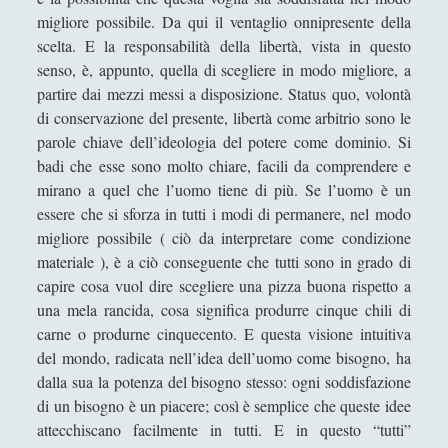
Considerazioni diverse sulla presenza di Dio
migliore possibile. Da qui il ventaglio onnipresente della
scelta. E la responsabilità della libertà, vista in questo
Contro certi ismi…
senso, è, appunto, quella di scegliere in modo migliore, a
Desiderio e Contrappunto: la Psicoanalisi come
partire dai mezzi messi a disposizione. Status quo, volontà
Filosofia del Tempo Interiore
di conservazione del presente, libertà come arbitrio sono le
Dire, fare e baciare dalla terra madre alla ruggine
parole chiave dell’ideologia del potere come dominio. Si
spettrale
badi che esse sono molto chiare, facili da comprendere e
mirano a quel che l’uomo tiene di più. Se l’uomo è un
Espellere l'indicibile: una lettura filosofica tra
essere che si sforza in tutti i modi di permanere, nel modo
psicoanalisi e dialettica
migliore possibile ( ciò da interpretare come condizione
Il Demiurgo di Platone ha l'Idea di Artisticità sui
materiale ), è a ciò conseguente che tutti sono in grado di
numeri idealmente contratti
capire cosa vuol dire scegliere una pizza buona rispetto a
una mela rancida, cosa significa produrre cinque chili di
Il sospetto per gli "starnuti" della steppa
carne o produrne cinquecento. E questa visione intuitiva
IL TRIANGOLO DELLE OPPPOSIZIONI: UN
del mondo, radicata nell’idea dell’uomo come bisogno, ha
MODELLO ERMENEUTICO
dalla sua la potenza del bisogno stesso: ogni soddisfazione
di un bisogno è un piacere; così è semplice che queste idee
Il «Giano Bifronte» Salvator Mundi di Leonardo da
attecchiscano facilmente in tutti. E in questo “tutti”
Vinci in terra straniera