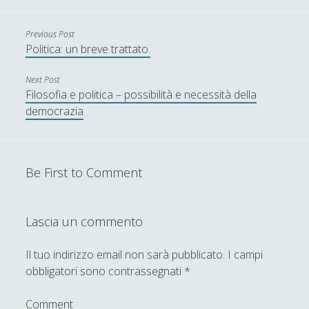
Anassimene - Vita e opere
Previous Post
Aristotele - Vita e opere
Politica: un breve trattato.
Democrito - Vita e opere
Next Post
Filosofia e politica – possibilità e necessità della
Empedocle - Vita e opere
democrazia
Epicuro - Vita e opere
Epitteto - Vita e Opere
Eraclito - Vita e opere
Be First to Comment
Eresie cristiane e scuole di pensiero in periodo tardo
antico
Lascia un commento
Eros: Il Demone Mediatore tra Divino e Umano - Erotica,
Giustizia e Passioni in Platone
Il tuo indirizzo email non sarà pubblicato.
I campi
obbligatori sono contrassegnati
*
Gemino di Rodi e il suo posto nella storia della filosofia
della scienza
Comment