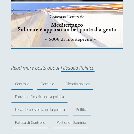
Scoutismo
(1)
►
Segnalazioni
(223)
►
Sicurezza e Relazioni Internazionali
(14)
►
Storia della Letteratura
(160)
►
Utilità
(12)
►
Venere in Cornice
(44)
►
Read more posts about
Filosofia Politica
Antologia F-M
Antologia N-S
Controllo
Dominio
Filosofia politica
Antologia T-Z.
Funzione filosofica della politica
'; collapsItems['collapsCat-4:4'] = '
Le varie possibilità della politica
Politica
Anassagora - Vita e Opere
Politica di Controllo
Politica di Dominio
Anassimandro - Vita e opere