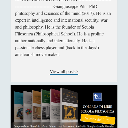
Cinema e Serie
(15)
►
-------------------------- Giangiuseppe Pili - PhD
philosophy and sciences of the mind (2017). He is an
Collana di Scuola Filosofica
(13)
►
expert in intelligence and international security, war
Didattica
(7)
►
and philosophy. He is the founder of Scuola
Filosofica (Philosophical School). He is a prolific
Economia
(9)
►
author nationally and internationally. He is a
Filologia
(4)
►
passionate chess player and (back in the days!)
amateurish movie maker.
Geopolitica
(11)
►
I percorsi di SF2.0
(7)
►
View all posts
In edicola
(1)
►
Interviste
(70)
►
Itinerari
(14)
►
Musica
(14)
►
Scacchi
(42)
►