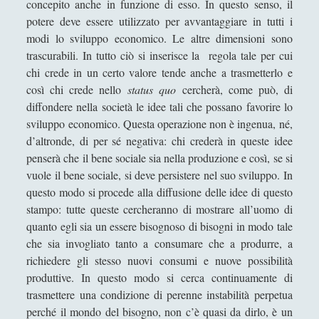
Sui movimenti politici del XXI secolo
concepito anche in funzione di esso. In questo senso, il
potere deve essere utilizzato per avvantaggiare in tutti i
Sulle limitazioni delle adozioni
modi lo sviluppo economico. Le altre dimensioni sono
Utopie - Da Moro a Campanella
trascurabili. In tutto ciò si inserisce la regola tale per cui
chi crede in un certo valore tende anche a trasmetterlo e
Democrazia
(11)
►
così chi crede nello
status quo
cercherà, come può, di
Pensiero Liberale
(5)
►
diffondere nella società le idee tali che possano favorire lo
sviluppo economico. Questa operazione non è ingenua, né,
Filosofia del Linguaggio
(18)
►
d’altronde, di per sé negativa: chi crederà in queste idee
Filosofia del diritto
(6)
penserà che il bene sociale sia nella produzione e così, se si
►
vuole il bene sociale, si deve persistere nel suo sviluppo. In
Filosofia della Mente
(17)
►
questo modo si procede alla diffusione delle idee di questo
stampo: tutte queste cercheranno di mostrare all’uomo di
Filosofia della guerra
(35)
►
quanto egli sia un essere bisognoso di bisogni in modo tale
Filosofia della matematica
(6)
►
che sia invogliato tanto a consumare che a produrre, a
richiedere gli stesso nuovi consumi e nuove possibilità
Filosofia della scienza
(4)
►
produttive. In questo modo si cerca continuamente di
Filosofia della storia
(7)
►
trasmettere una condizione di perenne instabilità perpetua
perché il mondo del bisogno, non c’è quasi da dirlo, è un