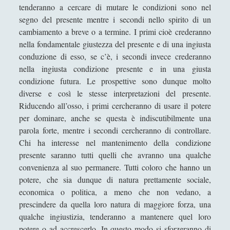
comprensione della Cina [2/3]
tenderanno a cercare di mutare le condizioni sono nel
segno del presente mentre i secondi nello spirito di un
La filosofia e il linguaggio politico
cambiamento a breve o a termine. I primi cioè crederanno
cinese. La riscoperta di Confucio e i
limiti filosofici della nostra
nella fondamentale giustezza del presente e di una ingiusta
comprensione della Cina [3/3]
conduzione di esso, se c’è, i secondi invece crederanno
nella ingiusta condizione presente e in una giusta
La guerra come attività culturale
condizione futura. Le prospettive sono dunque molto
La nozione di autorità
diverse e così le stesse interpretazioni del presente.
Riducendo all’osso, i primi cercheranno di usare il potere
La proprietà in Hobbes
per dominare, anche se questa è indiscutibilmente una
Lavoro nell’età dei robot - Una
parola forte, mentre i secondi cercheranno di controllare.
riflessione sul futuro prossimo?
Chi ha interesse nel mantenimento della condizione
presente saranno tutti quelli che avranno una qualche
L’Europa a lezione dalle Unioni di
convenienza al suo permanere. Tutti coloro che hanno un
Comuni: un modello realistico per la
potere, che sia dunque di natura prettamente sociale,
politica estera e non solo
economica o politica, a meno che non vedano, a
L’invisibile e il reale: UFO, crescita
prescindere da quella loro natura di maggiore forza, una
economica e il paradosso delle
qualche ingiustizia, tenderanno a mantenere quel loro
narrazioni
potere o ad accrescerlo. In questo modo si sforzeranno di