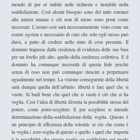
Linguistica
(12)
►
mondo di per sé stabile nelle richieste e instabile nella
soddisfazione. Così alcuni bisogno sono del tutto estranei
Logica
(10)
►
alla natura umana e ciò non di meno sono posti come
Metafisica
(16)
►
necessari. L’uomo così sarà necessariamente visto come un
essere egoista e necessario di cure che solo egli stesso può
Problemi e Paradossi Logici e Semantici
►
darsi, a patto di credere nello stato di cose presente. Il
(29)
dominio trapassa dalla credenza di evidenza delle sue basi
Scienze Cognitive
(30)
►
per un livello più alto, quello della credenza collettiva. E il
dominio ha comunque necessità di questa fede perché
Storia Della Filosofia
(14)
►
senza di esso non può comunque riuscire a perpetuarsi
Corsi Di Filosofia
(10)
►
ugualmente nel tempo. La visione conseguente della libertà
sarà dunque quella dell’arbitrio: libertà è fare quel che si
Spiegazioni per una Filosofia più Easy!
(40)
►
vuole. Si badi bene che quel che si vuole è ciò che si ha
voglia. Così l’idea di libertà diventa la possibilità stessa del
Filosofia Applicata
(72)
►
potere, come poter-scegliere. E per scegliere si intende
Filosofia Orientale
(47)
►
determinazione-della-soddisfazione-della voglia. Questo è
un principio di efficienza della volontà: se ciò che conta è
Angela Luverà Rattray e l'arte al processo "archeo-
la voglia ( aver-voglia di questo e quello ) quel che importa
botanico"
è la possibilità che questa voglia sia soddisfatta nel modo