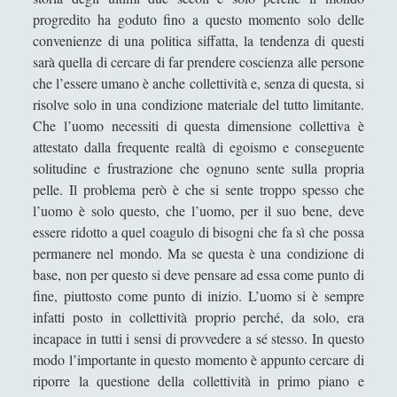
Riproducendo la contaminazione che si purifica
progredito ha goduto fino a questo momento solo delle
per rispecchiamento
convenienze di una politica siffatta, la tendenza di questi
Roland Barthes e la moda che atrofizza ogni
sarà quella di cercare di far prendere coscienza alle persone
variazione di stile (dal sigillo del "gangster" al
che l’essere umano è anche collettività e, senza di questa, si
nomignolo del ciclista)
risolve solo in una condizione materiale del tutto limitante.
Che l’uomo necessiti di questa dimensione collettiva è
Scrivere di filosofia - Letteratura e filosofia a
attestato dalla frequente realtà di egoismo e conseguente
confronto
solitudine e frustrazione che ognuno sente sulla propria
Storie del Novecento - Il mondo diviso tra destra
pelle. Il problema però è che si sente troppo spesso che
e sinistra
l’uomo è solo questo, che l’uomo, per il suo bene, deve
Studiare filosofia all'Università?
essere ridotto a quel coagulo di bisogni che fa sì che possa
permanere nel mondo. Ma se questa è una condizione di
Un gioco editoriale di Jean-Paul Sartre: la finzione
base, non per questo si deve pensare ad essa come punto di
filologica de ‘La Nausea’
fine, piuttosto come punto di inizio. L’uomo si è sempre
Un tappeto volante alla stireria del respiro, se il
infatti posto in collettività proprio perché, da solo, era
ventaglio rinfresca di sciami
incapace in tutti i sensi di provvedere a sé stesso. In questo
modo l’importante in questo momento è appunto cercare di
Un velo, occhi, mento, un vestito, mani, vivi in
riporre la questione della collettività in primo piano e
eterno per virtù della croce della sezione aurea,