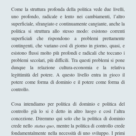
Dall’individuo allo stato - La parabola
Come la struttura profonda della politica vede due livelli,
di Hobbes
uno profondo, radicale e lento nei cambiamenti, l’altro
Dei delitti e delle pene - Cesare
superficiale, sfrangiato e continuamente cangiante, anche la
Beccaria
politica si struttura allo stesso modo: esistono correnti
superficiali che rispondono a problemi prettamente
E tu, che complottista sei? - Le radici
contingenti, che variano così di giorno in giorno, quasi, e
filosofiche del complottismo
esistono flussi molto più profondi e radicali che toccano i
Gramsci e i quaderni del carcere
problemi secolari, più difficili. Tra questi problemi si pone
Il liberalismo di John Rawls
dunque la relazione cultura-economia e la relativa
legittimità del potere. A questo livello entra in gioco il
Il paradosso del legalista radicale o il
potere come forma di dominio e il potere come forma di
paradosso di Sabatini
controllo.
Introduzione alla filosofia del diritto
Cosa intendiamo per politica di dominio e politica del
La banalità del male - Hannah Arendt
controllo già lo si è detto in altro luogo e così l’altra
La filosofia e il linguaggio politico
concezione. Diremmo qui solo che la politica di dominio
cinese. La riscoperta di Confucio e i
crede nello
status quo
, mentre la politica di controllo crede
limiti filosofici della nostra
fondamentalmente nella necessità di uno sviluppo. I primi