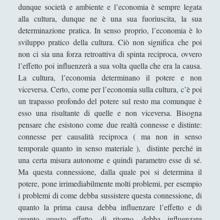
dunque società e ambiente e l’economia è sempre legata
Filosofia
(799)
▼
alla cultura, dunque ne è una sua fuoriuscita, la sua
Filosofia Antica
(33)
►
determinazione pratica. In senso proprio, l’economia è lo
sviluppo pratico della cultura.
Ciò non significa che poi
Filosofia Medioevale
(12)
►
non ci sia una forza retroattiva di spinta reciproca, ovvero
Filosofia Moderna
(54)
►
l’effetto poi influenzerà a sua volta quella che era la causa.
La cultura, l’economia determinano il potere e non
Filosofia Romantica
(6)
►
viceversa. Certo, come per l’economia sulla cultura, c’è poi
Filosofia Contemporanea
(86)
►
un trapasso profondo del potere sul resto ma comunque è
esso una risultante di quelle e non viceversa. Bisogna
I Grandi Temi della Filosofia
(523)
▼
pensare che esistono come due realtà connesse e distinte:
connesse per causalità reciproca ( ma non in senso
Entropy in a World of Causes
temporale quanto in senso materiale ), distinte perché in
Il Tempo - Un'introduzione
una certa misura autonome e quindi parametro esse di sé.
Questioni (non solo) linguistiche
Ma questa connessione, dalla quale poi si determina il
potere, pone irrimediabilmente molti problemi, per esempio
Riflessioni sulla felicità - La passione, i vizi
i problemi di come debba sussistere questa connessione, di
umani e le virtù umane secondo Aristotele,
quanto la prima causa debba influenzare l’effetto e di
Tommaso d'Aquino e Spinoza
quanto questo effetto, di ritorno, debba influenzare