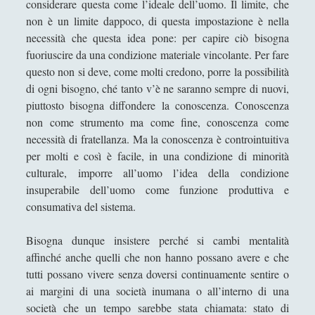
considerare questa come l’ideale dell’uomo. Il limite, che
tutto questo è la Gioconda di Leonardo
non è un limite dappoco, di questa impostazione è nella
Una "sete di successo" per il piccione... lavatore
necessità che questa idea pone: per capire ciò bisogna
fuoriuscire da una condizione materiale vincolante. Per fare
Una dimora fenomenologica senza la prominenza
dell'idealismo
questo non si deve, come molti credono, porre la possibilità
di ogni bisogno, ché tanto v’è ne saranno sempre di nuovi,
VENERE IN CORNICE - Il treno della chiocciola che
piuttosto bisogna diffondere la conoscenza. Conoscenza
"sbuffa" dall'oro / The train of a snail which "puffs"
non come strumento ma come fine, conoscenza come
from the gold
necessità di fratellanza. Ma la conoscenza è controintuitiva
VENERE IN CORNICE - La colonna si gonfia
per molti e così è facile, in una condizione di minorità
d'acqua al tempo d'una fontana volante / The
culturale, imporre all’uomo l’idea della condizione
column swells with water at the time of a flying
insuperabile dell’uomo come funzione produttiva e
fountain
consumativa del sistema.
VENERE IN CORNICE - Le bollicine viola sulla pelle
Bisogna dunque insistere perché si cambi mentalità
d'un atomo che fa danzare la sera / The violet
affinché anche quelli che non hanno possano avere e che
bubbles on the skin of an atom which allows the
tutti possano vivere senza doversi continuamente sentire o
evening to dance
ai margini di una società inumana o all’interno di una
[Recensione] Antonio Rinaldis - Nuove lezioni di
società che un tempo sarebbe stata chiamata: stato di
filosofia. I temi fondamentali del pensiero umano