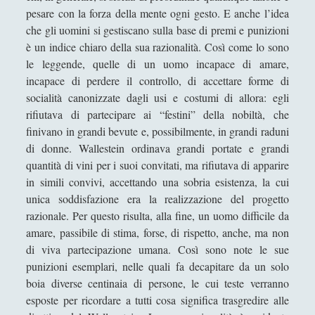
Libri di Storia
(52)
▼
pesare con la forza della mente ogni gesto. E anche l’idea
"Cronaca della guerra del Vietnam 1961-
che gli uomini si gestiscano sulla base di premi e punizioni
1975" Introduzione dell'Autore
è un indice chiaro della sua razionalità. Così come lo sono
le leggende, quelle di un uomo incapace di amare,
"Cronaca della seconda guerra mondiale"
incapace di perdere il controllo, di accettare forme di
Introduzione dell'Autore
socialità canonizzate dagli usi e costumi di allora: egli
A Savage War of Peace – Algeria 1954-1962.
rifiutava di partecipare ai “festini” della nobiltà, che
Alistair Horne
finivano in grandi bevute e, possibilmente, in grandi raduni
di donne. Wallestein ordinava grandi portate e grandi
After Europe – Ivan Krastev
quantità di vini per i suoi convitati, ma rifiutava di apparire
Arabia Felix - Torkild Hansen
in simili convivi, accettando una sobria esistenza, la cui
unica soddisfazione era la realizzazione del progetto
Caccia alla Bismarck. Kennedy L..
razionale. Per questo risulta, alla fine, un uomo difficile da
Carlo Jean: geopolitica del mondo
amare, passibile di stima, forse, di rispetto, anche, ma non
contemporaneo
di viva partecipazione umana. Così sono note le sue
Cina – Henry Kissinger
punizioni esemplari, nelle quali fa decapitare da un solo
boia diverse centinaia di persone, le cui teste verranno
Dopoguerra - Com'è cambiata l'Europa -
esposte per ricordare a tutti cosa significa trasgredire alle
Tony Judt