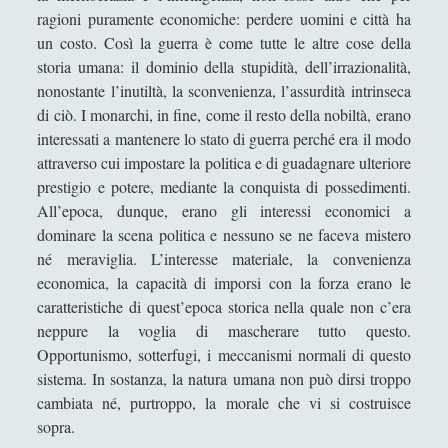
ragioni puramente economiche: perdere uomini e città ha
La storia d'Italia - La repubblica 1943-1963
un costo. Così la guerra è come tutte le altre cose della
La storia militare della seconda guerra
storia umana: il dominio della stupidità, dell’irrazionalità,
mondiale - Basil Liddell Hart
nonostante l’inutiltà, la sconvenienza, l’assurdità intrinseca
Le guerre coloniali del fascismo - Angelo Del
di ciò. I monarchi, in fine, come il resto della nobiltà, erano
Boca
interessati a mantenere lo stato di guerra perché era il modo
attraverso cui impostare la politica e di guadagnare ulteriore
Le guerre jugoslave 1991-1999 di Jože
prestigio e potere, mediante la conquista di possedimenti.
Pirjevec
All’epoca, dunque, erano gli interessi economici a
Le isole degli schiavi - Torkild Hansen
dominare la scena politica e nessuno se ne faceva mistero
né meraviglia. L’interesse materiale, la convenienza
Lo scialle giallo - Storia della prostituzione -
economica, la capacità di imporsi con la forza erano le
Braun Lasse
caratteristiche di quest’epoca storica nella quale non c’era
L’arte della guerriglia - Gastone Breccia
neppure la voglia di mascherare tutto questo.
Opportunismo, sotterfugi, i meccanismi normali di questo
L’età degli imperi - Eric J. Hobsbawm
sistema. In sostanza, la natura umana non può dirsi troppo
L’interrogatorio – Vladimir Volkoff
cambiata né, purtroppo, la morale che vi si costruisce
sopra.
L’Italia di Mussolini – Richard Bosworth