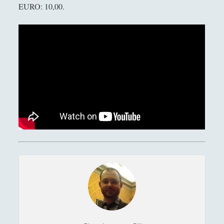
[Recensione] Antonio Rinaldis - Nuove lezioni di
EURO: 10,00.
filosofia. I temi fondamentali del pensiero umano
(Diarkos, 2025)
[Recensione] Luciano Peccarisi – Il cervello e i suoi
segreti. La maschera della mente (Diarkos, 2025)
[Recensione] Pasquale Vitale – Filosofia Medievale
(Diarkos 2023)
[Recensione] Salvatore Grandone - Duelli Filosofici.
L'arte di dibattere sui concetti (Diarkos, 2023)
[Recensione] Stefan Zweig - Dostoevskij, (trad. di F.
Vitellini, Diarkos, 2024)
“ASMR. La rivoluzione dei sussurri”. Marco Mozzoni
on the Brain’s Potential
Random
(28)
►
Ironia
(7)
►