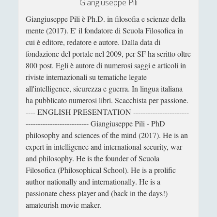
Giangiuseppe Pili
Un Po’ Di Narrativa
(7)
►
Giangiuseppe Pili è Ph.D. in filosofia e scienze della
Attualità
(12)
►
mente (2017). E' il fondatore di Scuola Filosofica in
cui è editore, redatore e autore. Dalla data di
Azione Filosofica
(4)
►
fondazione del portale nel 2009, per SF ha scritto oltre
Cinema e Serie
(15)
►
800 post. Egli è autore di numerosi saggi e articoli in
riviste internazionali su tematiche legate
Collana di Scuola Filosofica
(13)
►
all'intelligence, sicurezza e guerra. In lingua italiana
Didattica
(7)
►
ha pubblicato numerosi libri. Scacchista per passione.
---- ENGLISH PRESENTATION -----------------------
Economia
(9)
►
-------------------------- Giangiuseppe Pili - PhD
Filologia
(4)
►
philosophy and sciences of the mind (2017). He is an
expert in intelligence and international security, war
Geopolitica
(11)
►
and philosophy. He is the founder of Scuola
Filosofica (Philosophical School). He is a prolific
I percorsi di SF2.0
(7)
►
author nationally and internationally. He is a
In edicola
(1)
►
passionate chess player and (back in the days!)
amateurish movie maker.
Interviste
(70)
►