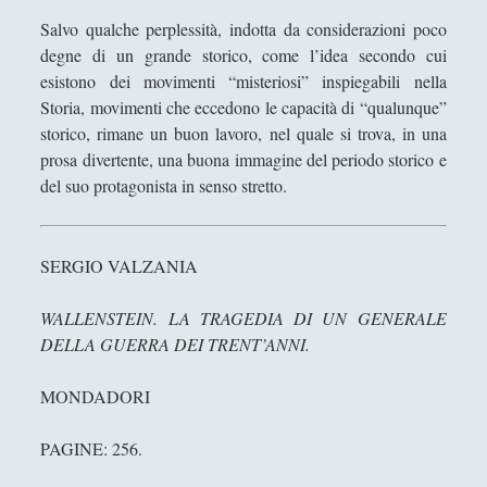
libro di Giangiuseppe Pili
Salvo qualche perplessità, indotta da considerazioni poco
Beyond freedom and dignity – B. F. Skinner
degne di un grande storico, come l’idea secondo cui
esistono dei movimenti “misteriosi” inspiegabili nella
Guerra all'ISIS: Diario dal fronte curdo – Gastone
Storia, movimenti che eccedono le capacità di “qualunque”
Breccia
storico, rimane un buon lavoro, nel quale si trova, in una
Il giudizio morale. Intervista a Luca Surian
prosa divertente, una buona immagine del periodo storico e
Linguistica Italiana - Minimi linguistici in
del suo protagonista in senso stretto.
"Fontamara" di Ignazio Silone
Macchine mortali, di Philip Reeve. Una recensione
SERGIO VALZANIA
Madame de Staël | Lettere sugli scritti e il
carattere di Jean-Jacques Rousseau – Riflessioni
WALLENSTEIN. LA TRAGEDIA DI UN GENERALE
sul suicidio | a cura e con introduzione di Livio
DELLA GUERRA DEI TRENT’ANNI.
Ghersi
MONDADORI
Recensione di The Travels Of Reverend Olafur
Egilsson
PAGINE: 256.
Religione e neuroscienze, dialogo possibile?