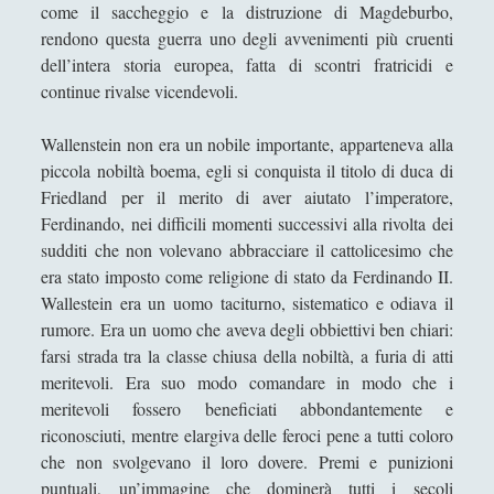
guerra
come il saccheggio e la distruzione di Magdeburbo,
rendono questa guerra uno degli avvenimenti più cruenti
Dei delitti e delle pene - Cesare Beccaria
dell’intera storia europea, fatta di scontri fratricidi e
Friederich Ratzel e la fondazione della
continue rivalse vicendevoli.
geografia umana
Giovanni Maria Mastei Ferretti alias Pio IX
Wallenstein non era un nobile importante, apparteneva alla
(Senigallia 1792 – Roma 1878)
piccola nobiltà boema, egli si conquista il titolo di duca di
Friedland per il merito di aver aiutato l’imperatore,
Gustavo Benso marchese di Cavour
Ferdinando, nei difficili momenti successivi alla rivolta dei
I banditi - Il banditismo sociale nell'età
sudditi che non volevano abbracciare il cattolicesimo che
moderna - Eric Hobsbawn
era stato imposto come religione di stato da Ferdinando II.
Wallestein era un uomo taciturno, sistematico e odiava il
I rapporti tra Stato Italiano e Chiesa -
rumore. Era un uomo che aveva degli obbiettivi ben chiari:
Evoluzione o immobilismo?
farsi strada tra la classe chiusa della nobiltà, a furia di atti
Il caso Dreyfus, Raymond Poincarè, la
meritevoli. Era suo modo comandare in modo che i
politica francese durante la fase della Terza
meritevoli fossero beneficiati abbondantemente e
repubblica. Cenni sul trattato di Versailles
riconosciuti, mentre elargiva delle feroci pene a tutti coloro
del 1919
che non svolgevano il loro dovere. Premi e punizioni
La biblioteca - Definizione e storia
puntuali, un’immagine che dominerà tutti i secoli