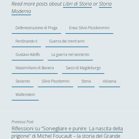
Read more posts about
Libri di Storia
or
Storia
Alessandro Giorgi
Moderna
Alice Manzoni
Andrea Bardazzi
Defenestrazione di Praga
Enea Silvio Piccolonimini
Andrea Corona
Ferdinando II
Guerra dei trent'anni
Andrea Mereu
Gustavo Adolfo
La guerra nel seiciento
Andrea Zeppi
Massimiliano di Baviera
Sacco di Magdeburgo
Brad Smith
Seicento
Silvio Piccolomini
Storia
Valzania
Chiara Cozzi
Cosimo Meneguzzo
Wallenstein
Daniele Barni
Danilo Mallò
Previous Post
Dario Maestripieri
Riflessioni su “Sorvegliare e punire. La nascita della
prigione” di Michel Foucault – la storia del Grande
Emanuele Franz