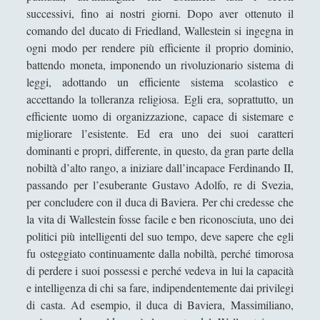
successivi, fino ai nostri giorni. Dopo aver ottenuto il
La nascita della geografia moderna
comando del ducato di Friedland, Wallestein si ingegna in
attraverso il pensiero di Alexander von
ogni modo per rendere più efficiente il proprio dominio,
Humboldt e Carl Ritter
battendo moneta, imponendo un rivoluzionario sistema di
La politica italiana fra la fine dell’Ottocento e
leggi, adottando un efficiente sistema scolastico e
il primo ventennio del novecento: Giolitti e
accettando la tolleranza religiosa. Egli era, soprattutto, un
la guerra in Libia
efficiente uomo di organizzazione, capace di sistemare e
migliorare l’esistente. Ed era uno dei suoi caratteri
La via del samurai: tra Daidòji Yuzàn e
dominanti e propri, differente, in questo, da gran parte della
Yamamoto Tsunemoto Considerazioni
nobiltà d’alto rango, a iniziare dall’incapace Ferdinando II,
analitiche sul modello del guerriero
passando per l’esuberante Gustavo Adolfo, re di Svezia,
giapponese
per concludere con il duca di Baviera. Per chi credesse che
Napoleone nella letteratura ottocentesca
la vita di Wallestein fosse facile e ben riconosciuta, uno dei
Nascita del mondo moderno: 1780-1914 -
politici più intelligenti del suo tempo, deve sapere che egli
Christoher Bayly
fu osteggiato continuamente dalla nobiltà, perché timorosa
di perdere i suoi possessi e perché vedeva in lui la capacità
Riflessioni su “Sorvegliare e punire. La
e intelligenza di chi sa fare, indipendentemente dai privilegi
nascita della prigione” di Michel Foucault -
di casta. Ad esempio, il duca di Baviera, Massimiliano,
la storia del Grande fratello, ovvero della