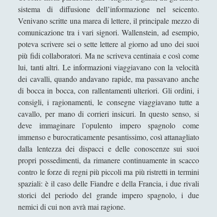
Altro
(14)
►
sistema di diffusione dell’informazione nel seicento.
Venivano scritte una marea di lettere, il principale mezzo di
Business & Economia
(5)
►
comunicazione tra i vari signori. Wallenstein, ad esempio,
Collane
(3)
poteva scrivere sei o sette lettere al giorno ad uno dei suoi
►
più fidi collaboratori. Ma ne scriveva centinaia e così come
Geopolitica
(5)
►
lui, tanti altri. Le informazioni viaggiavano con la velocità
dei cavalli, quando andavano rapide, ma passavano anche
Guerra e warfare
(37)
►
di bocca in bocca, con rallentamenti ulteriori. Gli ordini, i
I premi Nobel – La serie
(4)
►
consigli, i ragionamenti, le consegne viaggiavano tutte a
cavallo, per mano di corrieri insicuri. In questo senso, si
Intelligence
(3)
►
deve immaginare l’opulento impero spagnolo come
Logica
(5)
►
immenso e burocraticamente pesantissimo, così attanagliato
dalla lentezza dei dispacci e delle conoscenze sui suoi
Recensioni – Diarkos
(2)
►
propri possedimenti, da rimanere continuamente in scacco
contro le forze di regni più piccoli ma più ristretti in termini
Reportage
(5)
►
spaziali: è il caso delle Fiandre e della Francia, i due rivali
Scienza
(13)
►
storici del periodo del grande impero spagnolo, i due
nemici di cui non avrà mai ragione.
'Anche Kant amava Arancia meccanica', l'ultimo