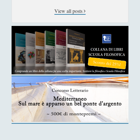
Itinerari
(14)
►
View all posts
Musica
(14)
►
Scacchi
(42)
►
Scoutismo
(1)
►
Segnalazioni
(223)
►
Sicurezza e Relazioni Internazionali
(14)
►
Storia della Letteratura
(160)
►
Utilità
(12)
►
Venere in Cornice
(44)
►
ARTICOLI PER AUTORE
Alberto Labellarte