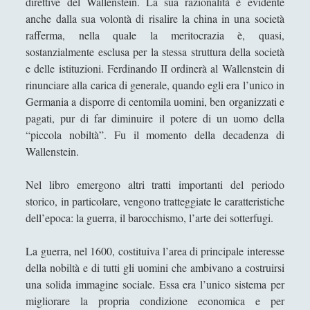
direttive del Wallenstein. La sua razionalità è evidente
Germania - Tacito - Analisi e storia
anche dalla sua volontà di risalire la china in una società
rafferma, nella quale la meritocrazia è, quasi,
Guerra, battaglie e rivolte nel mondo arabo
sostanzialmente esclusa per la stessa struttura della società
- Andrea Frediani
e delle istituzioni. Ferdinando II ordinerà al Wallenstein di
I banditi - Il banditismo sociale nell'età
rinunciare alla carica di generale, quando egli era l’unico in
moderna - Eric Hobsbawn
Germania a disporre di centomila uomini, ben organizzati e
pagati, pur di far diminuire il potere di un uomo della
I centurioni - Jean Larteguy
“piccola nobiltà”. Fu il momento della decadenza di
Il capitano Jens Munk - Torkild Hansen
Wallenstein.
Il disagio della democrazia - Carlo Galli
Nel libro emergono altri tratti importanti del periodo
Il furto della storia - Jack Goody
storico, in particolare, vengono tratteggiate le caratteristiche
Imperialismi - Erik J. Hobsbawm
dell’epoca: la guerra, il barocchismo, l’arte dei sotterfugi.
In retrospect The Tragedy and Lessons of
La guerra, nel 1600, costituiva l’area di principale interesse
Vietnam - Robert McNamara
della nobiltà e di tutti gli uomini che ambivano a costruirsi
KGB – Christopher Andrew, Oleg Gordievsky
una solida immagine sociale. Essa era l’unico sistema per
migliorare la propria condizione economica e per
L'arte della diplomazia - Henry Kissinger