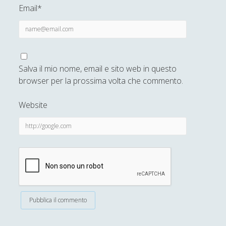
Salvatore Magra
Email*
Sergio Pampanini
Simone Di Massa
Stefano Bernini
Salva il mio nome, email e sito web in questo
Stefano Sabatini
browser per la prossima volta che commento.
Tullio Aebischer
Website
Umberto Rossolini
Valeria Franco
Valerio Stagno
Wolfgang Francesco Pili