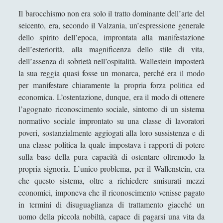
Nascita del mondo moderno: 1780-1914 -
Il barocchismo non era solo il tratto dominante dell’arte del
Christoher Bayly
seicento, era, secondo il Valzania, un’espressione generale
Pubblicazione del libro "Storia della Shoah -
dello spirito dell’epoca, improntata alla manifestazione
La politica dello sterminio nazista" di
dell’esteriorità, alla magnificenza dello stile di vita,
Giacomo Carrus
dell’assenza di sobrietà nell’ospitalità. Wallestein imposterà
la sua reggia quasi fosse un monarca, perché era il modo
Recensione: John H. Elliot sugli Imperi
per manifestare chiaramente la propria forza politica ed
dell’Atlantico(1492-1830)
economica. L’ostentazione, dunque, era il modo di ottenere
Satyricon - Petronio
l’agognato riconoscimento sociale, sintomo di un sistema
normativo sociale improntato su una classe di lavoratori
Spie Storia degli 007 dall'antichità all'era
poveri, sostanzialmente aggiogati alla loro sussistenza e di
moderna. Vecchioni D.
una classe politica la quale impostava i rapporti di potere
Storia della follia nell’età classica - Michel
sulla base della pura capacità di ostentare oltremodo la
Foucault
propria signoria. L’unico problema, per il Wallenstein, era
che questo sistema, oltre a richiedere smisurati mezzi
Storia della guerra del Vietnam - Stanley
Karnow
economici, imponeva che il riconoscimento venisse pagato
in termini di disuguaglianza di trattamento giacché un
Supplying War Logistics from Wallenstein to
uomo della piccola nobiltà, capace di pagarsi una vita da
Patton - Martin Van Creveld