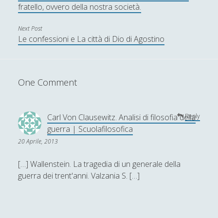
fratello, ovvero della nostra società.
Enrico Pili
Next Post
Federica Mazzocchini
Le confessioni e La città di Dio di Agostino
Francesco Margoni
Francesco Marigo
Gaetano Barbella
One Comment
Giacomo Carrus
Giada Salvati
Carl Von Clausewitz. Analisi di filosofia della
Reply
guerra | Scuolafilosofica
Giangiuseppe Pili
20 Aprile, 2013
Giorgio Della Rocca
[…] Wallenstein. La tragedia di un generale della
Giovanni Ingrosso
guerra dei trent'anni. Valzania S. […]
Giuseppe Cacciatore
Giuseppe Ragunì
Guido Del Santo