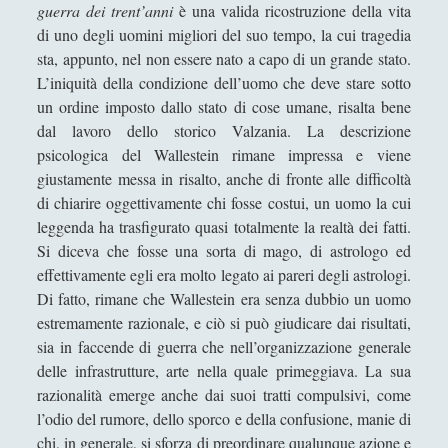
guerra dei trent’anni
è una valida ricostruzione della vita
Pro s’indipendentzia de sa Sardinia. Tesi per idee,
di uno degli uomini migliori del suo tempo, la cui tragedia
concetti e spunti di riflessione. Di Pili W.
sta, appunto, nel non essere nato a capo di un grande stato.
L’iniquità della condizione dell’uomo che deve stare sotto
Sun Tzu: uno studio sull'arte della guerra
un ordine imposto dallo stato di cose umane, risalta bene
Valutiamo la valutazione. Per un sistema
dal lavoro dello storico Valzania. La descrizione
democratico della pubblicazione.
psicologica del Wallestein rimane impressa e viene
giustamente messa in risalto, anche di fronte alle difficoltà
Libri Recensiti
(441)
▼
di chiarire oggettivamente chi fosse costui, un uomo la cui
Biografie
(21)
►
leggenda ha trasfigurato quasi totalmente la realtà dei fatti.
Si diceva che fosse una sorta di mago, di astrologo ed
Classici della Narrativa
(76)
►
effettivamente egli era molto legato ai pareri degli astrologi.
Narrativa Italiana
(17)
Di fatto, rimane che Wallestein era senza dubbio un uomo
►
estremamente razionale, e ciò si può giudicare dai risultati,
Fantascienza
(20)
►
sia in faccende di guerra che nell’organizzazione generale
delle infrastrutture, arte nella quale primeggiava. La sua
Fumetti
(4)
►
razionalità emerge anche dai suoi tratti compulsivi, come
Gialli Classici
(12)
►
l’odio del rumore, dello sporco e della confusione, manie di
chi, in generale, si sforza di preordinare qualunque azione e