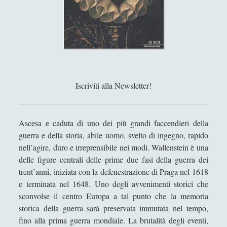
Antologia
(4)
►
Filosofia
(799)
►
Saggi
(72)
►
Scienza
(84)
►
Storia
(144)
▼
Iscriviti alla Newsletter!
Antropologia
(6)
►
Geografia
(11)
►
Ascesa e caduta di uno dei più grandi faccendieri della
guerra e della storia, abile uomo, svelto di ingegno, rapido
Storia Contemporanea
(62)
►
nell’agire, duro e irreprensibile nei modi. Wallenstein è una
Storia Greca
(14)
►
delle figure centrali delle prime due fasi della guerra dei
trent’anni, iniziata con la defenestrazione di Praga nel 1618
Storia Medioevale
(6)
►
e terminata nel 1648. Uno degli avvenimenti storici che
sconvolse il centro Europa a tal punto che la memoria
Storia Moderna
(18)
▼
storica della guerra sarà preservata immutata nel tempo,
Carl Von Clausewitz - Analisi di filosofia della
fino alla prima guerra mondiale. La brutalità degli eventi,