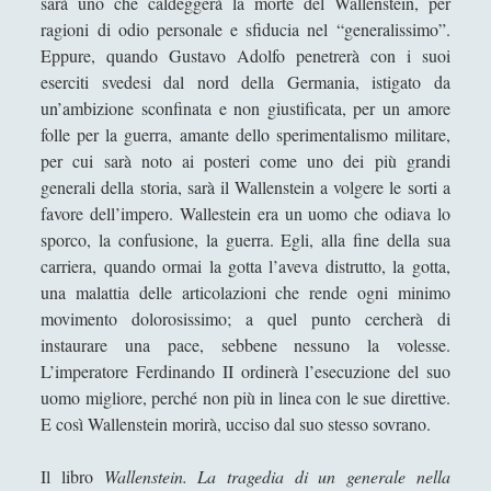
sarà uno che caldeggerà la morte del Wallenstein, per
nostra società.
ragioni di odio personale e sfiducia nel “generalissimo”.
Rivoluzione - Dalla parola alla storia
Eppure, quando Gustavo Adolfo penetrerà con i suoi
eserciti svedesi dal nord della Germania, istigato da
Storia della geografia medievale e moderna
un’ambizione sconfinata e non giustificata, per un amore
Wallenstein - La tragedia di un generale
folle per la guerra, amante dello sperimentalismo militare,
della guerra dei trent'anni - Sergio
per cui sarà noto ai posteri come uno dei più grandi
Valzania
generali della storia, sarà il Wallenstein a volgere le sorti a
favore dell’impero. Wallestein era un uomo che odiava lo
Storia Romana
(18)
►
sporco, la confusione, la guerra. Egli, alla fine della sua
Storia dell’Islam
(2)
►
carriera, quando ormai la gotta l’aveva distrutto, la gotta,
una malattia delle articolazioni che rende ogni minimo
14 febbraio 842: i giuramenti di Strasburgo –
movimento dolorosissimo; a quel punto cercherà di
Pillola linguistica
instaurare una pace, sebbene nessuno la volesse.
Dire, fare e baciare dalla terra madre alla ruggine
L’imperatore Ferdinando II ordinerà l’esecuzione del suo
spettrale
uomo migliore, perché non più in linea con le sue direttive.
E così Wallenstein morirà, ucciso dal suo stesso sovrano.
Foreste: una questione (urgentemente) geopolitica
I regimi fascisti e la persecuzione degli ebrei dalle
Il libro
Wallenstein. La tragedia di un generale nella
leggi razziali alla Shoah