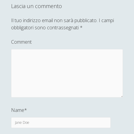
Lascia un commento
Ivano E. Pollini
Il tuo indirizzo email non sarà pubblicato.
I campi
Laura Baire
obbligatori sono contrassegnati
*
Linda Savelli
Massimo Fabi
Comment
Matteo Bucalossi
Michele Diodati
Paolo Ceola
Paolo Meneghetti
Redazione
Robert Paul Wolff
Name*
Rudy Gallerani
Sonia Cosio