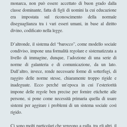
monarca, non può essere accettato di buon grado dalla
Syria Quello che i media non dicono.
classe dominante, fatta di figli di uomini la cui educazione
Schiavone (a cura di) con Aramu, Khrais,
era impostata sul riconoscimento della normale
Picasso
diseguaglianza tra i vari esseri umani, in base al diritto
divino, codificato nella legge.
Terre di sangue – L’Europa nella morsa di
Hitler e Stalin | Timothy Snyder
D’altronde, il sistema del “barocco”, come modello sociale
Tragedia e Storia Arnold Toynbee: La storia
condiviso, impone una formalità regolare e sistematizzata a
universale nella maschera della classicità
livello di immagine, dunque, l’adozione di una serie di
norme di galanteria e di comunicazione, da un lato.
Wallenstein - La tragedia di un generale
Dall’altro, invece, rende necessarie forme di sotterfugi, di
della guerra dei trent'anni - Sergio
Valzania
raggiro delle norme stesse, chiaramente troppo rigide e
inadeguate. Ecco perché un’epoca in cui l’esteriorità
Libri Filosofici
(47)
►
impone delle regole ben precise per fornire etichette alle
persone, si pone come necessità primaria quella di usare
Noir
(13)
►
sistemi per aggirare i problemi di un sistema sociale così
Libri di Scacchi
(17)
►
rigido.
Narrativa
(51)
►
Ci sono molti particolari che vengono a galla, tra gli altri, il