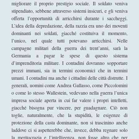
migliorare il proprio prestigio sociale. Il soldato veniva
L'incredibile storia di Olaudah Vassa
stipendiato, sebbene attraverso sistemi insicuri, e gli veniva
Equiano, o Gustav Vassa, detto l'Africano
offerta l’opportunità di arricchirsi durante i saccheggi.
L’idea della depredazione, della razzia era uno dei moventi
La costa degli schiavi - Torkild Hansen
dominanti nei soldati, giacché costituiva il momento,
La formazione dell’Europa cristiana - Peter
l’unico, nel quale tutti potevano arricchirsi. Nelle
Brown
campagne militari della guerra dei trent’anni, sarà la
La grande storia della prima guerra
Germania a pagar le spese di questo sistema
mondiale - Martin Gilbert
d’imprenditoria militare. I contadini dovranno sopportare
prezzi immani, sia in termini economici che in termini
La guerra dei trent'anni - Georg Schmidt
umani. I contadini ma anche i cittadini delle città distrutte. I
La guerra di Corea - Steven Hugh Lee
generali, uomini come Andrea Gallasso, come Piccolomini
o come lo stesso Wallestein, vedevano nella guerra l’unica
La guerra di Giugurta - Sallustio
impresa sociale aperta in cui far valere i propri intelletti,
La guerra fredda - Stanislas Jeannesson
giacché bisogna pur vincere, per guadagnare. Ciò non
toglie, naturalmente, che la stupidità, le esigenze di
La guerra fredda - Una guida al più grande
protezione della casta dominante, non si trascinino anche
confronto del XX secolo
laddove ci si aspetterebbe che, invece, debba regnare solo
La nave degli schiavi - Torkild Hansen
la meritocrazia e l’intelligenza, non fosse altro che per