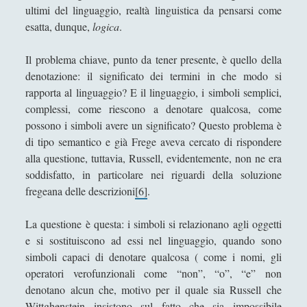
ultimi del linguaggio, realtà linguistica da pensarsi come
esatta, dunque,
logica
.
Il problema chiave, punto da tener presente, è quello della
denotazione: il significato dei termini in che modo si
rapporta al linguaggio? E il linguaggio, i simboli semplici,
complessi, come riescono a denotare qualcosa, come
possono i simboli avere un significato? Questo problema è
di tipo semantico e già Frege aveva cercato di rispondere
alla questione, tuttavia, Russell, evidentemente, non ne era
soddisfatto, in particolare nei riguardi della soluzione
fregeana delle descrizioni
[6]
.
La questione è questa: i simboli si relazionano agli oggetti
e si sostituiscono ad essi nel linguaggio, quando sono
simboli capaci di denotare qualcosa ( come i nomi, gli
operatori verofunzionali come “non”, “o”, “e” non
denotano alcun che, motivo per il quale sia Russell che
Wittghenstein insistono sul fatto che sia impossibile