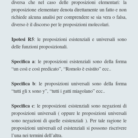
diversa che nel caso delle proposizioni elementari: la
conversione del Cristianesimo l "Incredulità di San
proposizione elementare denota direttamente un fatto e non
Tommaso" di Caravaggio
richiede alcuna analisi per comprendere se sia vera o falsa,
La scultura è una fiamma all'esistenzialismo con
diverso è il discorso per le proposizioni molecolari.
la febbre
Ipotesi R5
: le proposizioni esistenziali e universali sono
La tecnica dodecafonica e la querelle sul "Doctor
delle funzioni proposizionali.
Faustus" di Thomas Mann
La trasparenza della plastica che sublima la
Specifica a
: le proposizioni esistenziali sono della forma
"macchia d'olio" sul potere
“un così e così predicato”, “Romolo è esistito” ecc..
Paolo Villaggio come Filosofo della Postmodernità
Specifica b
: le proposizioni universali sono della forma
Pedagogia Sociale – Integrazione di Giochi e
“tutti gli x sono y”, “tutti i gatti miagolano” ecc..
Interazione Sociale nel Processo di
Apprendimento
Specifica c
: le proposizioni esistenziali sono negazioni di
proposizioni universali ( oppure le proposizioni universali
Riflessioni filosofiche sul cinema di guerra - Capire
la guerra attraverso il cinema
sono negazioni di quelle esistenziali ). Per tale ragione le
proposizioni universali ed esistenziali si possono riscrivere
Riproducendo la contaminazione che si purifica
l’una nei termini dell’altra.
per rispecchiamento