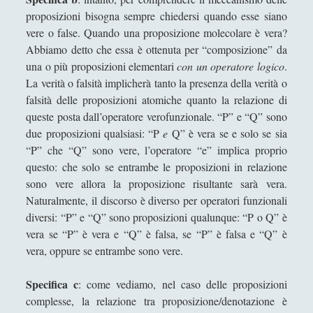
proposizioni bisogna sempre chiedersi quando esse siano
L'estetica del Monte Vulture fra l'immaginazione
vere o false. Quando una proposizione molecolare è vera?
materiale e la natura morta
Abbiamo detto che essa è ottenuta per “composizione” da
L'Impresa Umana
una o più proposizioni elementari
con un operatore logico
.
La verità o falsità implicherà tanto la presenza della verità o
L'incoronazione della Vergine di Alessandro
Bonvicini in una visione alchemica
falsità delle proposizioni atomiche quanto la relazione di
queste posta dall’operatore verofunzionale. “P” e “Q” sono
La Costituzione estetica al genitivo impolitico d'un
due proposizioni qualsiasi: “P
e
Q” è vera se e solo se sia
Potremmo
“P” che “Q” sono vere, l’operatore “e” implica proprio
La crisi dei linguaggi artistici
questo: che solo se entrambe le proposizioni in relazione
sono vere allora la proposizione risultante sarà vera.
La filosofia e il linguaggio politico cinese. La
Naturalmente, il discorso è diverso per operatori funzionali
riscoperta di Confucio e i limiti filosofici della
diversi: “P” e “Q” sono proposizioni qualunque: “P o Q” è
nostra comprensione della Cina [3/3]
vera se “P” è vera e “Q” è falsa, se “P” è falsa e “Q” è
La macellazione dell'arte che "maschera" la
vera, oppure se entrambe sono vere.
monumentalità della filosofia
Specifica c
: come vediamo, nel caso delle proposizioni
La poetica della musica di Igor Stravinskij
complesse, la relazione tra proposizione/denotazione è
La risorsa di Dio, la Madonna, nell'opera di