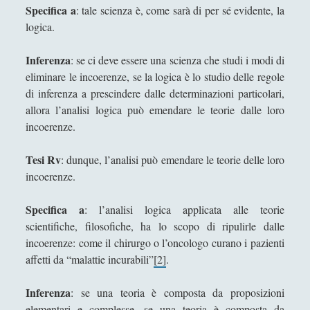
Specifica a
: tale scienza è, come sarà di per sé evidente, la
Gaetano Barbella
logica.
Giacomo Carrus
Inferenza
: se ci deve essere una scienza che studi i modi di
Giada Salvati
eliminare le incoerenze, se la logica è lo studio delle regole
Giangiuseppe Pili
di inferenza a prescindere dalle determinazioni particolari,
allora l’analisi logica può emendare le teorie dalle loro
Giorgio Della Rocca
incoerenze.
Giovanni Ingrosso
Tesi Rv
: dunque, l’analisi può emendare le teorie delle loro
Giuseppe Cacciatore
incoerenze.
Giuseppe Ragunì
Specifica a
: l’analisi logica applicata alle teorie
Guido Del Santo
scientifiche, filosofiche, ha lo scopo di ripulirle dalle
Ivano E. Pollini
incoerenze: come il chirurgo o l’oncologo curano i pazienti
affetti da “malattie incurabili”
[2]
.
Laura Baire
Linda Savelli
Inferenza
: se una teoria è composta da proposizioni
Massimo Fabi
elementari e complesse, se una teoria è composta da