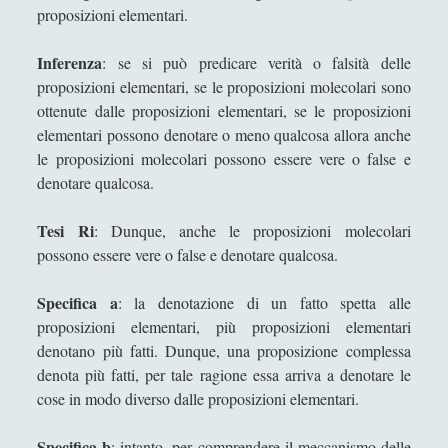
proposizioni elementari.
Contro certi ismi…
Desiderio e Contrappunto: la Psicoanalisi come
Inferenza
: se si può predicare verità o falsità delle
Filosofia del Tempo Interiore
proposizioni elementari, se le proposizioni molecolari sono
ottenute dalle proposizioni elementari, se le proposizioni
Dire, fare e baciare dalla terra madre alla ruggine
elementari possono denotare o meno qualcosa allora anche
spettrale
le proposizioni molecolari possono essere vere o false e
Espellere l'indicibile: una lettura filosofica tra
denotare qualcosa.
psicoanalisi e dialettica
Tesi Ri
Il Demiurgo di Platone ha l'Idea di Artisticità sui
: Dunque, anche le proposizioni molecolari
numeri idealmente contratti
possono essere vere o false e denotare qualcosa.
Il sospetto per gli "starnuti" della steppa
Specifica a
: la denotazione di un fatto spetta alle
IL TRIANGOLO DELLE OPPPOSIZIONI: UN
proposizioni elementari, più proposizioni elementari
MODELLO ERMENEUTICO
denotano più fatti. Dunque, una proposizione complessa
denota più fatti, per tale ragione essa arriva a denotare le
Il «Giano Bifronte» Salvator Mundi di Leonardo da
cose in modo diverso dalle proposizioni elementari.
Vinci in terra straniera
L'amicizia dell'acqua verso la "clessidra" della luce
Specifica b
: intanto, per comprendere il meccanismo delle