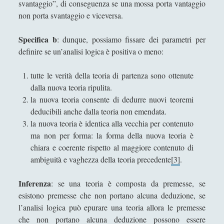
Stefano Sabatini
svantaggio”, di conseguenza se una mossa porta vantaggio
non porta svantaggio e viceversa.
Tullio Aebischer
Umberto Rossolini
Specifica b
: dunque, possiamo fissare dei parametri per
definire se un’analisi logica è positiva o meno:
Valeria Franco
Valerio Stagno
tutte le verità della teoria di partenza sono ottenute
dalla nuova teoria ripulita.
Wolfgang Francesco Pili
la nuova teoria consente di dedurre nuovi teoremi
deducibili anche dalla teoria non emendata.
la nuova teoria è identica alla vecchia per contenuto
ma non per forma: la forma della nuova teoria è
chiara e coerente rispetto al maggiore contenuto di
ambiguità e vaghezza della teoria precedente
[3]
.
Inferenza
: se una teoria è composta da premesse, se
esistono premesse che non portano alcuna deduzione, se
l’analisi logica può epurare una teoria allora le premesse
che non portano alcuna deduzione possono essere