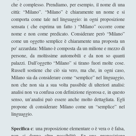
Principia Matematica
che è complesso. Prendiamo, per esempio, il nome di una
città: “Milano”. “Milano” è chiaramente un nome e si
Storia della follia nell’età classica - Michel
comporta come tale nel linguaggio: in ogni proposizione
Foucault
sensata ( che esprima un fatto ) “Milano” occorre come
Su "La causazione" di David Lewis
nome e non come predicato. Considerare però “Milano”
come un oggetto semplice è chiaramente una proposta un
Sul Valore della Filosofia - Bertrand Russell
po’ azzardata: Milano è composta da un milione e mezzo di
Un cartesianesimo naturalizzato sulle
persone, da moltissime automobili e da non so quanti
intuizioni?
palazzi. Dall’oggetto “Milano” si tirano fuori molte cose.
Russell sostiene che ciò sia vero, ma che, in ogni caso,
Un dono "fuori portata" per curare il trovarsi
Milano sia da considerare come “semplice” nel linguaggio,
gettati
non che non sia a sua volta passibile di ulteriori analisi:
Un mezzogiorno fertile: la geopolitica
analisi non va confusa con definizione rigorosa e, in questo
italiana alla "sentinella" del Mediterraneo
senso, un’analisi può essere anche molto dettagliata. Egli
Una "sete di successo" per il piccione...
propone di considerare Milano come un “semplice” nel
lavatore
linguaggio.
Una dimora fenomenologica senza la
Specifica c
: una proposizione elementare o è vera o è falsa,
prominenza dell'idealismo
non si danno altre possibilità. Se una proposizione