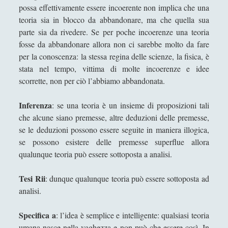
possa effettivamente essere incoerente non implica che una
Collana di Scuola Filosofica
(13)
►
teoria sia in blocco da abbandonare, ma che quella sua
Didattica
(7)
►
parte sia da rivedere. Se per poche incoerenze una teoria
fosse da abbandonare allora non ci sarebbe molto da fare
Economia
(9)
►
per la conoscenza: la stessa regina delle scienze, la fisica, è
stata nel tempo, vittima di molte incoerenze e idee
Filologia
(4)
►
scorrette, non per ciò l’abbiamo abbandonata.
Geopolitica
(11)
►
Inferenza
: se una teoria è un insieme di proposizioni tali
I percorsi di SF2.0
(7)
►
che alcune siano premesse, altre deduzioni delle premesse,
In edicola
(1)
►
se le deduzioni possono essere seguite in maniera illogica,
se possono esistere delle premesse superflue allora
Interviste
(70)
►
qualunque teoria può essere sottoposta a analisi.
Itinerari
(14)
►
Tesi Rii
: dunque qualunque teoria può essere sottoposta ad
Musica
(14)
►
analisi.
Scacchi
(42)
►
Specifica a
: l’idea è semplice e intelligente: qualsiasi teoria
Scoutismo
(1)
►
umana nasce nella vaghezza e non può che essere così. In