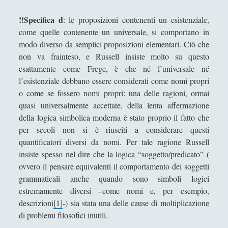
Roland Barthes e la moda che atrofizza ogni
!!Specifica d
: le proposizioni contenenti un esistenziale,
variazione di stile (dal sigillo del "gangster" al
come quelle contenente un universale, si comportano in
nomignolo del ciclista)
modo diverso da semplici proposizioni elementari. Ciò che
non va frainteso, e Russell insiste molto su questo
Scrivere di filosofia - Letteratura e filosofia a
esattamente come Frege, è che né l’universale né
confronto
l’esistenziale debbano essere considerati come nomi propri
Storie del Novecento - Il mondo diviso tra destra
o come se fossero nomi propri: una delle ragioni, ormai
e sinistra
quasi universalmente accettate, della lenta affermazione
della logica simbolica moderna è stato proprio il fatto che
Studiare filosofia all'Università?
per secoli non si è riusciti a considerare questi
Un gioco editoriale di Jean-Paul Sartre: la finzione
quantificatori diversi da nomi. Per tale ragione Russell
filologica de ‘La Nausea’
insiste spesso nel dire che la logica “soggetto/predicato” (
Un tappeto volante alla stireria del respiro, se il
ovvero il pensare equivalenti il comportamento dei soggetti
ventaglio rinfresca di sciami
grammaticali anche quando sono simboli logici
estremamente diversi –come nomi e, per esempio,
Un velo, occhi, mento, un vestito, mani, vivi in
descrizioni
[1]
-) sia stata una delle cause di moltiplicazione
eterno per virtù della croce della sezione aurea,
di problemi filosofici inutili.
tutto questo è la Gioconda di Leonardo