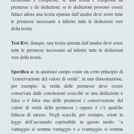
premesse e da deduzioni, se le deduzioni possono essere
Matteo Bucalossi
fallaci allora una teoria epurata dall’analisi deve avere tutte
Michele Diodati
le premesse necessarie a inferire tutte le deduzioni vere
della teoria.
Paolo Ceola
Paolo Meneghetti
Tesi Rvi
: dunque, una teoria epurata dall’analisi deve avere
tutte le premesse necessarie ad inferire tutte le deduzioni
Redazione
vere della teoria.
Robert Paul Wolff
Specifica a
: in qualsiasi campo esiste un certo principio di
Rudy Gallerani
“conservazione del valore di verità”, in una dimostrazione,
Sonia Cosio
per esempio, la verità delle premesse deve essere
conservata dalle conclusioni cosicché se una deduzione è
Salvatore Magra
falsa o è falsa una delle premesse ( conservazione del
Sergio Pampanini
valore di verità della premessa ) oppure è c’è qualche
fallacia di mezzo. Negli scacchi, per esempio, esiste la
Simone Di Massa
legge dell’accumulo esprimibile in questo modo: “a
Stefano Bernini
vantaggio si somma vantaggio e a svantaggio si somma