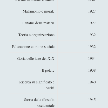
Parmenide e Gödel
Matrimonio e morale
1927
Il sospetto per gli "starnuti" della steppa
Il surrealismo d'una battaglia navale per
L’analisi della materia
1927
l'oblò dell'occhio
Teoria e organizzazione
1932
Il volto radioso dell'ipocrisia Quattro
concetti nietzschiani
Educazione e ordine sociale
1932
In difesa del senso comune di George E.
Moore [Traduzione]
Storia delle idee del XIX
1934
Intelligenza artificiale - Un corso discorsivo
Il potere
1938
Intenzione e convenzione negli atti linguistici
- Analisi tra Strawson, Grice e Austin
Ricerca su significato e
1940
Internismo della giustificazione e della
verità
conoscenza
Storia della filosofia
1945
Introduzione schematica all'Epistemologia
occidentale
analitica