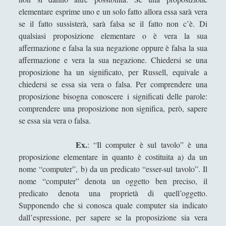
VENERE IN CORNICE - Il treno della
elementare esprime uno e un solo fatto allora essa sarà vera
chiocciola che "sbuffa" dall'oro / The train
se il fatto sussisterà, sarà falsa se il fatto non c’è. Di
of a snail which "puffs" from the gold
qualsiasi proposizione elementare o è vera la sua
affermazione e falsa la sua negazione oppure è falsa la sua
VENERE IN CORNICE - L'attico salubre per
affermazione e vera la sua negazione. Chiedersi se una
una "coscienza di... classe" / The salubrious
proposizione ha un significato, per Russell, equivale a
attic for a "class... consciousness"
chiedersi se essa sia vera o falsa. Per comprendere una
VENERE IN CORNICE - La colonna si gonfia
proposizione bisogna conoscere i significati delle parole:
d'acqua al tempo d'una fontana volante /
comprendere una proposizione non significa, però, sapere
The column swells with water at the time of
se essa sia vera o falsa.
a flying fountain
VENERE IN CORNICE - Le bollicine viola sulla
Ex.
: “Il computer è sul tavolo” è una
pelle d'un atomo che fa danzare la sera /
proposizione elementare in quanto è costituita a) da un
The violet bubbles on the skin of an atom
nome “computer”, b) da un predicato “esser-sul tavolo”. Il
which allows the evening to dance
nome “computer” denota un oggetto ben preciso, il
predicato denota una proprietà di quell’oggetto.
VENERE IN CORNICE - Una colonna per
Supponendo che si conosca quale computer sia indicato
sdraiarsi sulla temporalità / A column to lie
dall’espressione, per sapere se la proposizione sia vera
down on the temporality