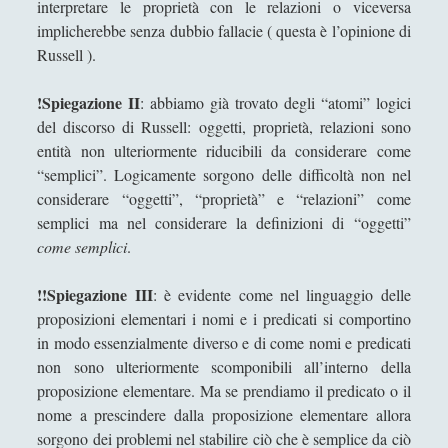
interpretare le proprietà con le relazioni o viceversa
Popper e la crescita della conoscenza
implicherebbe senza dubbio fallacie ( questa è l’opinione di
Popper – Le fonti della conoscenza
Russell ).
Pragmatica - Verifiche empiriche e
!Spiegazione II
: abbiamo già trovato degli “atomi” logici
discussioni normative
del discorso di Russell: oggetti, proprietà, relazioni sono
Putnam sul rapporto tra filosofia e scienza:
entità non ulteriormente riducibili da considerare come
per una terza via ragionevole
“semplici”. Logicamente sorgono delle difficoltà non nel
considerare “oggetti”, “proprietà” e “relazioni” come
Recensione di Max Stirner, Vita e Opere
semplici ma nel considerare la definizioni di “oggetti”
Recensione di Scheler, M. Pudore e
come semplici
.
sentimento del pudore
!!Spiegazione III
: è evidente come nel linguaggio delle
Riproducendo la contaminazione che si
proposizioni elementari i nomi e i predicati si comportino
purifica per rispecchiamento
in modo essenzialmente diverso e di come nomi e predicati
Roland Barthes e la moda che atrofizza ogni
non sono ulteriormente scomponibili all’interno della
variazione di stile (dal sigillo del "gangster"
proposizione elementare. Ma se prendiamo il predicato o il
al nomignolo del ciclista)
nome a prescindere dalla proposizione elementare allora
Russell, tra l’atomismo logico e i
sorgono dei problemi nel stabilire ciò che è semplice da ciò