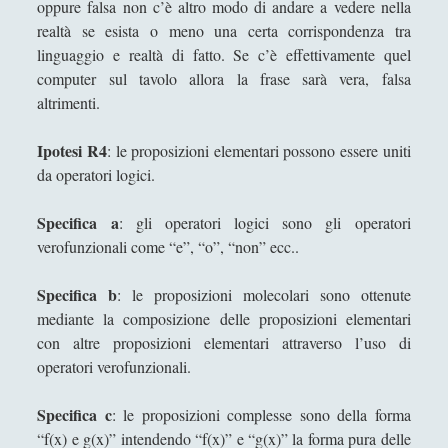
oppure falsa non c’è altro modo di andare a vedere nella
Virtue Epistemology - Una introduzione
realtà se esista o meno una certa corrispondenza tra
linguaggio e realtà di fatto. Se c’è effettivamente quel
William James - La concezione della
coscienza
computer sul tavolo allora la frase sarà vera, falsa
altrimenti.
William James – Il praticalismo
Tolkien
(3)
Ipotesi R4
►
: le proposizioni elementari possono essere uniti
da operatori logici.
I Grandi Temi della Filosofia
(523)
►
Specifica a
: gli operatori logici sono gli operatori
Corsi Di Filosofia
(10)
►
verofunzionali come “e”, “o”, “non” ecc..
Spiegazioni per una Filosofia più Easy!
(40)
►
Specifica b
: le proposizioni molecolari sono ottenute
Filosofia Applicata
(72)
►
mediante la composizione delle proposizioni elementari
Filosofia Orientale
(47)
►
con altre proposizioni elementari attraverso l’uso di
operatori verofunzionali.
Angela Luverà Rattray e l'arte al processo "archeo-
botanico"
Specifica c
: le proposizioni complesse sono della forma
Considerazioni diverse sulla presenza di Dio
“f(x) e g(x)” intendendo “f(x)” e “g(x)” la forma pura delle