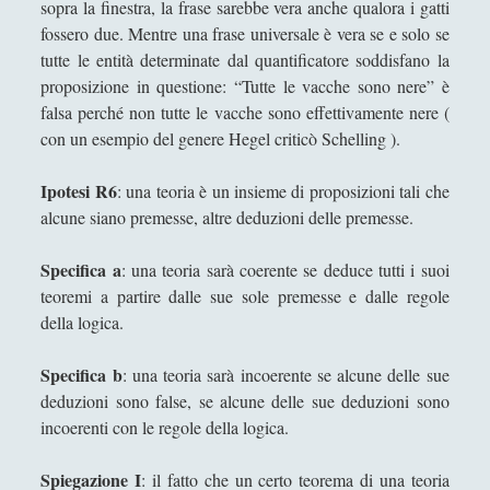
sopra la finestra, la frase sarebbe vera anche qualora i gatti
fossero due. Mentre una frase universale è vera se e solo se
[Recensione] Pasquale Vitale – Filosofia Medievale
(Diarkos 2023)
tutte le entità determinate dal quantificatore soddisfano la
proposizione in questione: “Tutte le vacche sono nere” è
Saggi
(72)
►
falsa perché non tutte le vacche sono effettivamente nere (
con un esempio del genere Hegel criticò Schelling ).
Scienza
(84)
►
Storia
(144)
►
Ipotesi R6
: una teoria è un insieme di proposizioni tali che
alcune siano premesse, altre deduzioni delle premesse.
Libri Recensiti
(441)
►
Random
(28)
►
Specifica a
: una teoria sarà coerente se deduce tutti i suoi
teoremi a partire dalle sue sole premesse e dalle regole
Ironia
(7)
►
della logica.
Un Po’ Di Narrativa
(7)
►
Specifica b
: una teoria sarà incoerente se alcune delle sue
Attualità
(12)
►
deduzioni sono false, se alcune delle sue deduzioni sono
incoerenti con le regole della logica.
Azione Filosofica
(4)
►
Cinema e Serie
(15)
►
Spiegazione I
: il fatto che un certo teorema di una teoria