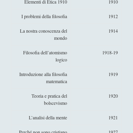
Elementi di Etica 1910
1910
Emilio Garroni - Vita e opere
Entropy in a World of Causes
I problemi della filosofia
1912
Epistemologia naturalizzata di Willard Van
La nostra conoscenza del
1914
Orman Quine Analisi per un testo classico
mondo
dell'epistemologia analitica
Frege, in senso e significato.
Filosofia dell’atomismo
1918-19
logico
Giustificazione e affidabilismo in "What is
justified belief"?
Introduzione alla filosofia
1919
Gramsci e i quaderni del carcere
matematica
Il COME SE di Ricoeur in una "coclea
imperscrutabile" di Schelling
Teoria e pratica del
1920
bolscevismo
Il Demiurgo di Platone ha l'Idea di Artisticità
sui numeri idealmente contratti
L’analisi della mente
1921
Il pragmatismo filosofico
Perché non sono cristiano
1927
Il Principio di Creazione bontadiniano, tra