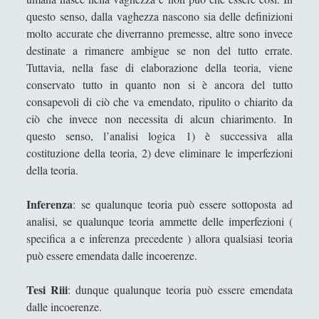
questo senso, dalla vaghezza nascono sia delle definizioni
Segnalazioni
(223)
►
molto accurate che diverranno premesse, altre sono invece
Sicurezza e Relazioni Internazionali
(14)
►
destinate a rimanere ambigue se non del tutto errate.
Tuttavia, nella fase di elaborazione della teoria, viene
Storia della Letteratura
(160)
►
conservato tutto in quanto non si è ancora del tutto
consapevoli di ciò che va emendato, ripulito o chiarito da
Utilità
(12)
►
ciò che invece non necessita di alcun chiarimento. In
Venere in Cornice
(44)
►
questo senso, l’analisi logica 1) è successiva alla
costituzione della teoria, 2) deve eliminare le imperfezioni
della teoria.
ARTICOLI PER AUTORE
Inferenza
: se qualunque teoria può essere sottoposta ad
Alberto Labellarte
analisi, se qualunque teoria ammette delle imperfezioni (
Alessandro Giorgi
specifica a e inferenza precedente ) allora qualsiasi teoria
può essere emendata dalle incoerenze.
Alice Manzoni
Andrea Bardazzi
Tesi Riii
: dunque qualunque teoria può essere emendata
dalle incoerenze.
Andrea Corona