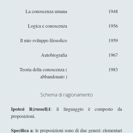
John Austin - Filosofia degli atti linguistici
La conoscenza umana
1948
L'amicizia dell'acqua verso la "clessidra"
della luce
Logica e conoscenza
1956
L'Epistemologia Sociale di Alvin Goldman.
Il mio sviluppo filosofico
1959
Una presentazione essenziale.
L'esploratore Daniele Castiglioni, ed il
Autobiografia
1967
Progetto "Acque siberiane"
Teoria della conoscenza (
1983
L'oasi umile ma reale del porto non è un
abbandonato )
paradiso appena transitorio
La "Via della Seta" per cui Venere nasce da
un sole di stracci
Schema di ragionamento
La banalità del male - Hannah Arendt
Ipotesi R(russell)1
: il linguaggio è composto da
La Costituzione estetica al genitivo
proposizioni.
impolitico d'un Potremmo
Specifica a
: le proposizioni sono di due generi: elementari
La cura di sé attraverso la parola dell’Altro