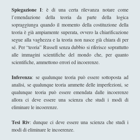
Andrea Mereu
Spiegazione I
: è di una certa rilevanza notare come
Andrea Zeppi
l’emendazione della teoria da parte della logica
sopraggiunga quando il momento della costituzione della
Brad Smith
teoria è già ampiamente superata, ovvero la chiarificazione
Chiara Cozzi
segue alla vaghezza e la teoria non nasce già chiara di per
sé. Per “teoria” Russell senza dubbio si riferisce soprattutto
Cosimo Meneguzzo
alle immagini scientifiche del mondo che, per quanto
Daniele Barni
scientifiche, ammettono errori ed incoerenze.
Danilo Mallò
Inferenza
: se qualunque teoria può essere sottoposta ad
Dario Maestripieri
analisi, se qualunque teoria ammette delle imperfezioni, se
qualunque teoria può essere emendata dalle incoerenze
Emanuele Franz
allora ci deve essere una scienza che studi i modi di
Enrico Pili
eliminare le incoerenze.
Federica Mazzocchini
Tesi Riv
: dunque ci deve essere una scienza che studi i
Francesco Margoni
modi di eliminare le incoerenze.
Francesco Marigo