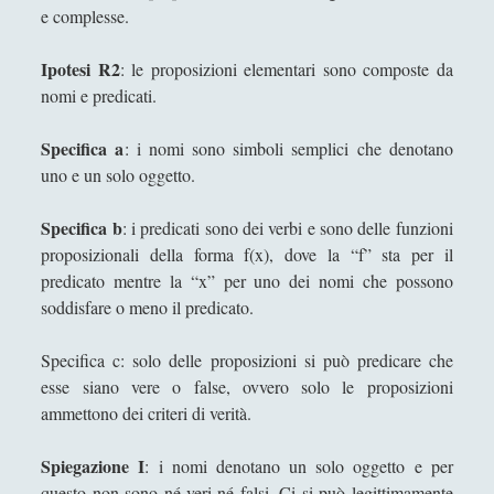
e complesse.
La ferrovia d'un altoparlante per trivellare le
stelle (i Nativi Americani alla "Biennale di
Ipotesi R2
: le proposizioni elementari sono composte da
Venezia 2024")
nomi e predicati.
La guerra e la storia tra Nietzsche e Tucidide
Specifica a
: i nomi sono simboli semplici che denotano
La macellazione dell'arte che "maschera" la
uno e un solo oggetto.
monumentalità della filosofia
Specifica b
La nozione di autorità
: i predicati sono dei verbi e sono delle funzioni
proposizionali della forma f(x), dove la “f” sta per il
La posizione dell’uomo nel cosmo (1928) –
predicato mentre la “x” per uno dei nomi che possono
l’antropologia filosofica di Max Scheler
soddisfare o meno il predicato.
La posizione di Alvin Plantinga in
epistemologia
Specifica c: solo delle proposizioni si può predicare che
esse siano vere o false, ovvero solo le proposizioni
La scultura è una fiamma all'esistenzialismo
ammettono dei criteri di verità.
con la febbre
La teoria epistemologica di Robert Nozick
Spiegazione I
: i nomi denotano un solo oggetto e per
questo non sono né veri né falsi. Ci si può legittimamente