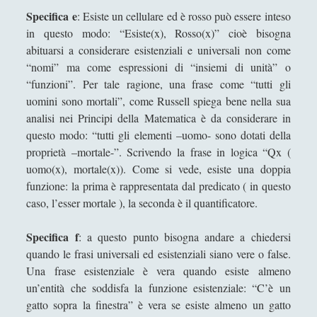
Una "sete di successo" per il piccione... lavatore
Specifica e
: Esiste un cellulare ed è rosso può essere inteso
in questo modo: “Esiste(x), Rosso(x)” cioè bisogna
Una dimora fenomenologica senza la prominenza
abituarsi a considerare esistenziali e universali non come
dell'idealismo
“nomi” ma come espressioni di “insiemi di unità” o
VENERE IN CORNICE - Il treno della chiocciola che
“funzioni”. Per tale ragione, una frase come “tutti gli
"sbuffa" dall'oro / The train of a snail which "puffs"
uomini sono mortali”, come Russell spiega bene nella sua
from the gold
analisi nei Principi della Matematica è da considerare in
VENERE IN CORNICE - La colonna si gonfia
questo modo: “tutti gli elementi –uomo- sono dotati della
d'acqua al tempo d'una fontana volante / The
proprietà –mortale-”. Scrivendo la frase in logica “Qx (
column swells with water at the time of a flying
uomo(x), mortale(x)). Come si vede, esiste una doppia
fountain
funzione: la prima è rappresentata dal predicato ( in questo
caso, l’esser mortale ), la seconda è il quantificatore.
VENERE IN CORNICE - Le bollicine viola sulla pelle
d'un atomo che fa danzare la sera / The violet
Specifica f
: a questo punto bisogna andare a chiedersi
bubbles on the skin of an atom which allows the
quando le frasi universali ed esistenziali siano vere o false.
evening to dance
Una frase esistenziale è vera quando esiste almeno
[Recensione] Antonio Rinaldis - Nuove lezioni di
un’entità che soddisfa la funzione esistenziale: “C’è un
filosofia. I temi fondamentali del pensiero umano
gatto sopra la finestra” è vera se esiste almeno un gatto
(Diarkos, 2025)