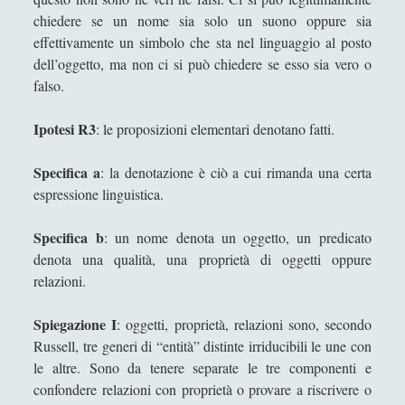
La trasparenza della plastica che sublima la
chiedere se un nome sia solo un suono oppure sia
"macchia d'olio" sul potere
effettivamente un simbolo che sta nel linguaggio al posto
Larry Laudan - Filosofia
dell’oggetto, ma non ci si può chiedere se esso sia vero o
falso.
Le energie degli uomini - William James
Le ricerche filosofiche e il secondo
Ipotesi R3
: le proposizioni elementari denotano fatti.
Wittgenstein
Ludwig Wittgenstein e il Tractatus Logico-
Specifica a
: la denotazione è ciò a cui rimanda una certa
Philosophicus
espressione linguistica.
Mercato ed economia - Un’analisi sul
Specifica b
: un nome denota un oggetto, un predicato
pensiero Hayek
denota una qualità, una proprietà di oggetti oppure
Noam Chomsky - Vita e linguistica
relazioni.
Paul Grice - La pragmatica del linguaggio
Spiegazione I
: oggetti, proprietà, relazioni sono, secondo
Per una critica all’economia neoclassica.
Russell, tre generi di “entità” distinte irriducibili le une con
le altre. Sono da tenere separate le tre componenti e
Platone e la coralità fra le Idee in pre-
confondere relazioni con proprietà o provare a riscrivere o
costruzione della terraferma