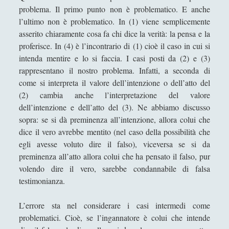
numeri idealmente contratti
problema. Il primo punto non è problematico. E anche
Il sospetto per gli "starnuti" della steppa
l’ultimo non è problematico. In (1) viene semplicemente
asserito chiaramente cosa fa chi dice la verità: la pensa e la
IL TRIANGOLO DELLE OPPPOSIZIONI: UN
proferisce. In (4) è l’incontrario di (1) cioè il caso in cui si
MODELLO ERMENEUTICO
intenda mentire e lo si faccia. I casi posti da (2) e (3)
Il «Giano Bifronte» Salvator Mundi di Leonardo da
rappresentano il nostro problema. Infatti, a seconda di
Vinci in terra straniera
come si interpreta il valore dell’intenzione o dell’atto del
(2) cambia anche l’interpretazione del valore
L'amicizia dell'acqua verso la "clessidra" della luce
dell’intenzione e dell’atto del (3). Ne abbiamo discusso
L'estetica del Monte Vulture fra l'immaginazione
sopra: se si dà preminenza all’intenzione, allora colui che
materiale e la natura morta
dice il vero avrebbe mentito (nel caso della possibilità che
egli avesse voluto dire il falso), viceversa se si da
L'Impresa Umana
preminenza all’atto allora colui che ha pensato il falso, pur
L'incoronazione della Vergine di Alessandro
volendo dire il vero, sarebbe condannabile di falsa
Bonvicini in una visione alchemica
testimonianza.
La Costituzione estetica al genitivo impolitico d'un
Potremmo
L’errore sta nel considerare i casi intermedi come
problematici. Cioè, se l’ingannatore è colui che intende
La crisi dei linguaggi artistici