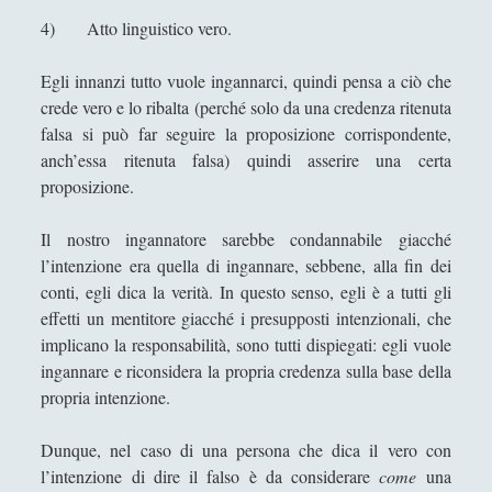
Linguistica
(12)
►
4) Atto linguistico vero.
Logica
(10)
►
Egli innanzi tutto vuole ingannarci, quindi pensa a ciò che
Metafisica
(16)
crede vero e lo ribalta (perché solo da una credenza ritenuta
►
falsa si può far seguire la proposizione corrispondente,
Problemi e Paradossi Logici e Semantici
▼
anch’essa ritenuta falsa) quindi asserire una certa
(29)
proposizione.
Edmund Gettier - La conoscenza è la
Il nostro ingannatore sarebbe condannabile giacché
credenza vera giustificata?
l’intenzione era quella di ingannare, sebbene, alla fin dei
Il mistero dei calzini spaiati
conti, egli dica la verità. In questo senso, egli è a tutti gli
Il paradosso - “Io so che questo
effetti un mentitore giacché i presupposti intenzionali, che
enunciato è falso”
implicano la responsabilità, sono tutti dispiegati: egli vuole
ingannare e riconsidera la propria credenza sulla base della
Il paradosso dei corvi
propria intenzione.
Il paradosso del credente che rispetta
se stesso e le credenze altrui - "Il
Dunque, nel caso di una persona che dica il vero con
paradosso di Berardi"
l’intenzione di dire il falso è da considerare
come
una