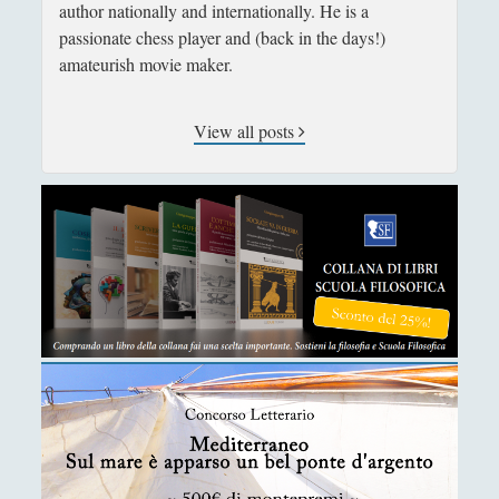
author nationally and internationally. He is a
Ironia
(7)
passionate chess player and (back in the days!)
►
amateurish movie maker.
Un Po’ Di Narrativa
(7)
►
Attualità
(12)
►
View all posts
Azione Filosofica
(4)
►
Cinema e Serie
(15)
►
Collana di Scuola Filosofica
(13)
►
Didattica
(7)
►
Economia
(9)
►
Filologia
(4)
►
Geopolitica
(11)
►
I percorsi di SF2.0
(7)
►