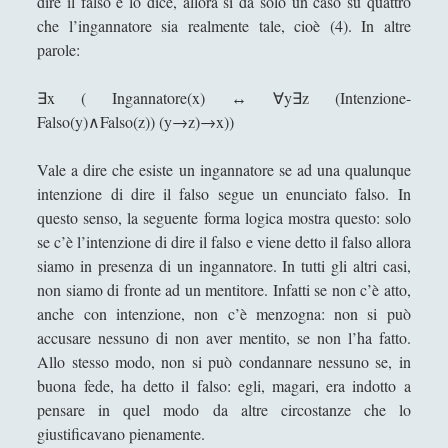
dire il falso e lo dice, allora si da solo un caso su quattro
La filosofia e il linguaggio politico cinese. La
che l’ingannatore sia realmente tale, cioè (4). In altre
riscoperta di Confucio e i limiti filosofici della
parole:
nostra comprensione della Cina [3/3]
∃x ( Ingannatore(x) ↔ ∀y∃z (Intenzione-
La macellazione dell'arte che "maschera" la
Falso(y)∧Falso(z)) (y→z)→x))
monumentalità della filosofia
La poetica della musica di Igor Stravinskij
Vale a dire che esiste un ingannatore se ad una qualunque
intenzione di dire il falso segue un enunciato falso. In
La risorsa di Dio, la Madonna, nell'opera di
questo senso, la seguente forma logica mostra questo: solo
conversione del Cristianesimo l "Incredulità di San
se c’è l’intenzione di dire il falso e viene detto il falso allora
Tommaso" di Caravaggio
siamo in presenza di un ingannatore. In tutti gli altri casi,
La scultura è una fiamma all'esistenzialismo con
non siamo di fronte ad un mentitore. Infatti se non c’è atto,
la febbre
anche con intenzione, non c’è menzogna: non si può
La tecnica dodecafonica e la querelle sul "Doctor
accusare nessuno di non aver mentito, se non l’ha fatto.
Faustus" di Thomas Mann
Allo stesso modo, non si può condannare nessuno se, in
buona fede, ha detto il falso: egli, magari, era indotto a
La trasparenza della plastica che sublima la
pensare in quel modo da altre circostanze che lo
"macchia d'olio" sul potere
giustificavano pienamente.