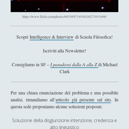
Antologia
(4)
►
Filosofia
(799)
▼
https://www.flickr.com/photos/68530971@N03/6273931698/
Filosofia Antica
(33)
►
Filosofia Medioevale
(12)
►
Scopri
Intelligence & Interview
di Scuola Filosofica!
Filosofia Moderna
(54)
►
Iscriviti alla Newsletter!
Filosofia Romantica
(6)
►
Consigliamo in SF –
I paradossi dalla A alla Z
di Michael
Filosofia Contemporanea
(86)
►
Clark
I Grandi Temi della Filosofia
(523)
▼
Entropy in a World of Causes
Per una chiara enunciazione del problema e una possibile
analisi, rimandiamo all’
articolo già presente sul sito
. In
Il Tempo - Un'introduzione
questa sede proponiamo alcune soluzioni proposte.
Questioni (non solo) linguistiche
Riflessioni sulla felicità - La passione, i vizi
Soluzione della disgiunzione intenzione, credenza e
umani e le virtù umane secondo Aristotele,
atto linguistico