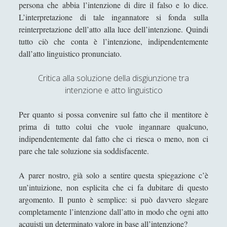
persona che abbia l’intenzione di dire il falso e lo dice.
Il paradosso del legalista radicale o il
L’interpretazione di tale ingannatore si fonda sulla
paradosso di Sabatini
reinterpretazione dell’atto alla luce dell’intenzione. Quindi
Il paradosso dell'analisi
tutto ciò che conta è l’intenzione, indipendentemente
dall’atto linguistico pronunciato.
Il paradosso dell'asino di Buridano -
Soluzione e Buridano's revenge
Critica alla soluzione della disgiunzione tra
Il paradosso dell'ultima spiaggia,
intenzione e atto linguistico
ovvero dell'argomento ultimo
Il paradosso della realtà virtuale
Per quanto si possa convenire sul fatto che il mentitore è
prima di tutto colui che vuole ingannare qualcuno,
Il paradosso della responsabilità
indipendentemente dal fatto che ci riesca o meno, non ci
sociale - l'intenzione è dell'individuo o
pare che tale soluzione sia soddisfacente.
della società?
Il paradosso della teologia negativa
A parer nostro, già solo a sentire questa spiegazione c’è
un’intuizione, non esplicita che ci fa dubitare di questo
Il paradosso dell’etica irrazionale
argomento. Il punto è semplice: si può davvero slegare
Il paradosso dell’inganno
completamente l’intenzione dall’atto in modo che ogni atto
acquisti un determinato valore in base all’intenzione?
Il paradosso di Berry e il paradosso di