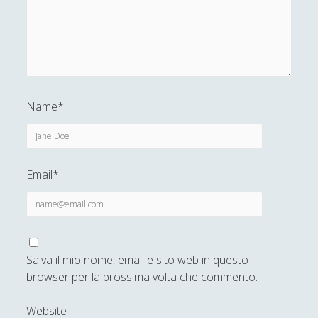
Dario Maestripieri
Emanuele Franz
Enrico Pili
Federica Mazzocchini
Name*
Francesco Margoni
Francesco Marigo
Gaetano Barbella
Email*
Giacomo Carrus
Giada Salvati
Giangiuseppe Pili
Salva il mio nome, email e sito web in questo
Giorgio Della Rocca
browser per la prossima volta che commento.
Giovanni Ingrosso
Giuseppe Cacciatore
Website