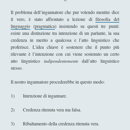
Tommaso d'Aquino e Spinoza
Il problema dell’ingannatore che pur volendo mentire dice
Epistemologia
(47)
►
il vero, è stato affrontato a lezione di
filosofia del
Estetica
(50)
linguaggio
(
pragmatica
) insistendo su questi tre punti:
►
esiste una distinzione tra intenzione di un parlante, la sua
Etica, Metaetica e Morale
(60)
►
credenza in merito a qualcosa e l’atto linguistico che
proferisce. L’idea chiave è sostenere che il punto più
Filosofia Politica
(47)
►
rilevante è l’intenzione con cui viene sostenuto un certo
Filosofia del Linguaggio
(18)
►
atto linguistico
indipendentemente
dall’atto linguistico
stesso.
Filosofia del diritto
(6)
►
Filosofia della Mente
(17)
►
Il nostro ingannatore procederebbe in questo modo:
Filosofia della guerra
(35)
►
1) Intenzione di ingannare.
Filosofia della matematica
(6)
►
2) Credenza ritenuta vera ma falsa.
Filosofia della scienza
(4)
►
3) Ribaltamento della credenza ritenuta vera.
Filosofia della storia
(7)
►