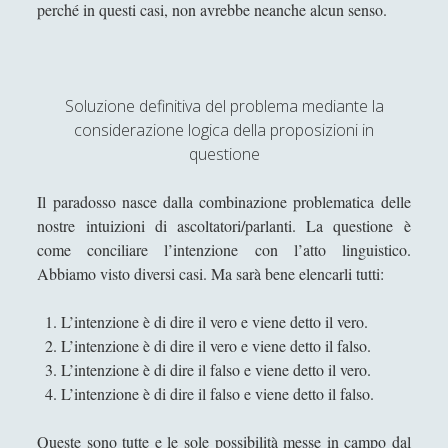
perché in questi casi, non avrebbe neanche alcun senso.
Spiegazioni per una Filosofia più Easy!
(40)
►
Filosofia Applicata
(72)
►
Filosofia Orientale
(47)
►
Soluzione definitiva del problema mediante la
Angela Luverà Rattray e l'arte al processo "archeo-
considerazione logica della proposizioni in
botanico"
questione
Considerazioni diverse sulla presenza di Dio
Il paradosso nasce dalla combinazione problematica delle
Contro certi ismi…
nostre intuizioni di ascoltatori/parlanti. La questione è
come conciliare l’intenzione con l’atto linguistico.
Desiderio e Contrappunto: la Psicoanalisi come
Abbiamo visto diversi casi. Ma sarà bene elencarli tutti:
Filosofia del Tempo Interiore
Dire, fare e baciare dalla terra madre alla ruggine
L’intenzione è di dire il vero e viene detto il vero.
spettrale
L’intenzione è di dire il vero e viene detto il falso.
L’intenzione è di dire il falso e viene detto il vero.
Espellere l'indicibile: una lettura filosofica tra
L’intenzione è di dire il falso e viene detto il falso.
psicoanalisi e dialettica
Il Demiurgo di Platone ha l'Idea di Artisticità sui
Queste sono tutte e le sole possibilità messe in campo dal