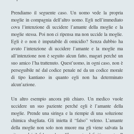
Richard: soluzioni per ciascuno
Prendiamo il seguente caso. Un uomo vede la propria
Il paradosso di Eutalo
moglie in compagnia dell’altro uomo. Egli nell’immediato
Il paradosso di Monty Hall, ovvero il
cova l’intenzione di uccidere l’amante della moglie e la
"paradosso delle tre scatole".
moglie stessa. Poi non ci ripensa ma non uccide la moglie.
Egli è o non è imputabile di omicidio? Senza dubbio ha
Il paradosso di Moore
avuto l’intenzione di uccidere l’amante e la moglie ma
Il paradosso meretricio
all’intenzione non è seguito alcun fatto, magari perché un
suo amico l’ha trattenuto. Quest’uomo, in ogni caso, non è
Il poligono di Cusano
perseguibile né dal codice penale né da un codice morale
Il problema della definizione del
di tipo kantiano in quanto egli non ha determinato
"essere bello"
alcun’azione.
Il problema dell’utilità attesa
Un altro esempio ancora più chiaro. Un medico vuole
La posta di Pascal - Ovvero la sua
uccidere un suo paziente perché egli è l’amante della
scommessa
moglie. Prende una siringa e la riempie di una soluzione
chimica sbagliata. Gli inietta il “falso” veleno. L’amante
L’invisibile e il reale: UFO, crescita
della moglie non solo non muore ma gli viene salvata la
economica e il paradosso delle