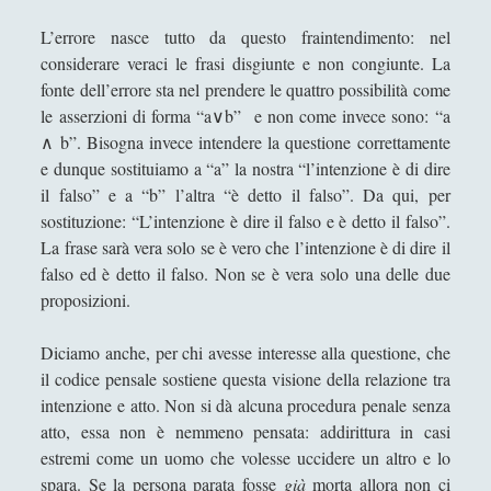
Paolo Villaggio come Filosofo della Postmodernità
L’errore nasce tutto da questo fraintendimento: nel
Pedagogia Sociale – Integrazione di Giochi e
considerare veraci le frasi disgiunte e non congiunte. La
Interazione Sociale nel Processo di
fonte dell’errore sta nel prendere le quattro possibilità come
Apprendimento
le asserzioni di forma “a∨b” e non come invece sono: “a
Riflessioni filosofiche sul cinema di guerra - Capire
∧ b”. Bisogna invece intendere la questione correttamente
la guerra attraverso il cinema
e dunque sostituiamo a “a” la nostra “l’intenzione è di dire
il falso” e a “b” l’altra “è detto il falso”. Da qui, per
Riproducendo la contaminazione che si purifica
per rispecchiamento
sostituzione: “L’intenzione è dire il falso e è detto il falso”.
La frase sarà vera solo se è vero che l’intenzione è di dire il
Roland Barthes e la moda che atrofizza ogni
falso ed è detto il falso. Non se è vera solo una delle due
variazione di stile (dal sigillo del "gangster" al
proposizioni.
nomignolo del ciclista)
Scrivere di filosofia - Letteratura e filosofia a
Diciamo anche, per chi avesse interesse alla questione, che
confronto
il codice pensale sostiene questa visione della relazione tra
intenzione e atto. Non si dà alcuna procedura penale senza
Storie del Novecento - Il mondo diviso tra destra
atto, essa non è nemmeno pensata: addirittura in casi
e sinistra
estremi come un uomo che volesse uccidere un altro e lo
Studiare filosofia all'Università?
spara. Se la persona parata fosse
già
morta allora non ci