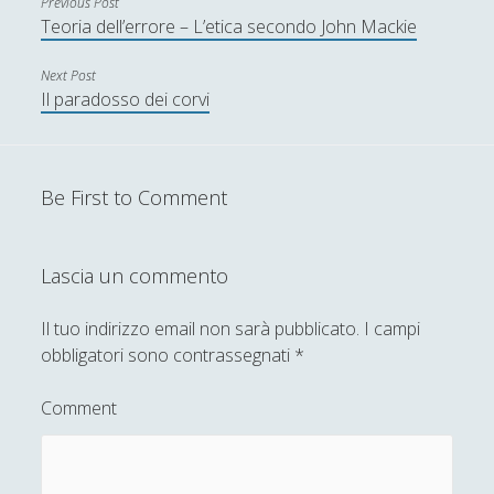
Previous Post
Teoria dell’errore – L’etica secondo John Mackie
Alberto Labellarte
Next Post
Alessandro Giorgi
Il paradosso dei corvi
Alice Manzoni
Andrea Bardazzi
Be First to Comment
Andrea Corona
Andrea Mereu
Lascia un commento
Andrea Zeppi
Brad Smith
Il tuo indirizzo email non sarà pubblicato.
I campi
obbligatori sono contrassegnati
*
Chiara Cozzi
Cosimo Meneguzzo
Comment
Daniele Barni
Danilo Mallò