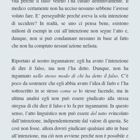
narrazioni
vita perché il falso veleno l’ha curato definitivamente. Il
medico certamente non ha ucciso nessuno sebbene l’avesse
Opacità Referenziale - Possibile Non
voluto fare. E’ perseguibile perché aveva la sola intenzione
Assurdità Degli Enunciati Mooreani
di uccidere? In realtà, se uno ci pensa bene, esistono
Soluzioni del paradosso
milioni di esempi in cui all’intenzione non segue l’atto e,
dell’ingannatore che non inganna
dunque, non si può condannare nessuno in base al fatto
nessuno
che non ha compiuto nessun’azione nefasta.
The radical legalist paradox. The
Riportato al nostro ingannatore: egli ha avuto l’intenzione
Sabatini's paradox
di dire il falso, ma non l’ha detto. Dunque, non ha
Un argomento per l'impensabilità
ingannato
nello stesso modo di chi ha detto il falso
. C’è
della morte
poco da sostenere che egli abbia avuto l’idea di farlo e l’ha
sottoscritto in se stesso
come se
lo stesse facendo, ma in
Un paradosso per lo storicismo - Il
ultima analisi egli non può essere giudicato alla stessa
futuro è imprevedibile
stregua di chi dice il falso e lo fa per ingannarmi. In questo
Scienze Cognitive
(30)
►
senso, l’atto linguistico non può essere
del tutto
svincolato
dall’intenzione, indipendentemente dal valore di questa. Se
Storia Della Filosofia
(14)
►
così non fosse, allora dovrei giudicare qualsiasi atto in base
Corsi Di Filosofia
(10)
►
all’intenzione, ma ciò non avviene perché non è possibile e