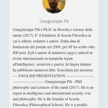
fountain
VENERE IN CORNICE - Le bollicine viola sulla pelle
d'un atomo che fa danzare la sera / The violet
Giangiuseppe Pili
bubbles on the skin of an atom which allows the
evening to dance
Giangiuseppe Pili è Ph.D. in filosofia e scienze della
mente (2017). E' il fondatore di Scuola Filosofica in
[Recensione] Antonio Rinaldis - Nuove lezioni di
cui è editore, redatore e autore. Dalla data di
filosofia. I temi fondamentali del pensiero umano
fondazione del portale nel 2009, per SF ha scritto oltre
(Diarkos, 2025)
800 post. Egli è autore di numerosi saggi e articoli in
[Recensione] Pasquale Vitale – Filosofia Medievale
riviste internazionali su tematiche legate
(Diarkos 2023)
all'intelligence, sicurezza e guerra. In lingua italiana
ha pubblicato numerosi libri. Scacchista per passione.
Saggi
(72)
►
---- ENGLISH PRESENTATION -----------------------
Scienza
(84)
►
-------------------------- Giangiuseppe Pili - PhD
philosophy and sciences of the mind (2017). He is an
Storia
(144)
►
expert in intelligence and international security, war
Libri Recensiti
(441)
►
and philosophy. He is the founder of Scuola
Filosofica (Philosophical School). He is a prolific
Random
(28)
►