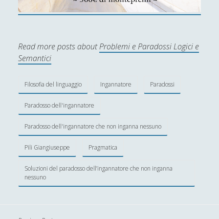
In edicola
(1)
►
Interviste
(70)
►
Itinerari
(14)
►
Read more posts about
Problemi e Paradossi Logici e
Musica
(14)
►
Semantici
Scacchi
(42)
►
Filosofia del linguaggio
Ingannatore
Paradossi
Scoutismo
(1)
►
Paradosso dell'ingannatore
Segnalazioni
(223)
►
Paradosso dell'ingannatore che non inganna nessuno
Sicurezza e Relazioni Internazionali
(14)
►
Pili Giangiuseppe
Pragmatica
Storia della Letteratura
(160)
►
Utilità
(12)
►
Soluzioni del paradosso dell’ingannatore che non inganna
nessuno
Venere in Cornice
(44)
►
ARTICOLI PER AUTORE