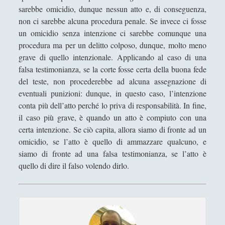
sarebbe omicidio, dunque nessun atto e, di conseguenza,
Un gioco editoriale di Jean-Paul Sartre: la finzione
non ci sarebbe alcuna procedura penale. Se invece ci fosse
filologica de ‘La Nausea’
un omicidio senza intenzione ci sarebbe comunque una
Un tappeto volante alla stireria del respiro, se il
procedura ma per un delitto colposo, dunque, molto meno
ventaglio rinfresca di sciami
grave di quello intenzionale. Applicando al caso di una
Un velo, occhi, mento, un vestito, mani, vivi in
falsa testimonianza, se la corte fosse certa della buona fede
eterno per virtù della croce della sezione aurea,
del teste, non procederebbe ad alcuna assegnazione di
tutto questo è la Gioconda di Leonardo
eventuali punizioni: dunque, in questo caso, l’intenzione
conta più dell’atto perché lo priva di responsabilità. In fine,
Una "sete di successo" per il piccione... lavatore
il caso più grave, è quando un atto è compiuto con una
Una dimora fenomenologica senza la prominenza
certa intenzione. Se ciò capita, allora siamo di fronte ad un
dell'idealismo
omicidio, se l’atto è quello di ammazzare qualcuno, e
siamo di fronte ad una falsa testimonianza, se l’atto è
VENERE IN CORNICE - Il treno della chiocciola che
quello di dire il falso volendo dirlo.
"sbuffa" dall'oro / The train of a snail which "puffs"
from the gold
VENERE IN CORNICE - La colonna si gonfia
d'acqua al tempo d'una fontana volante / The
column swells with water at the time of a flying